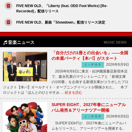
FIVE NEW OLD、「Liberty (feat. ODD Foot Works) [Re-
Recorded]」配信リリース
FIVE NEW OLD、新曲「Showdown」配信リリース決定
音楽ニュース
MUSIC NEWS
「自分だけの1冊との出会いを」――全国
の本屋パーティ【本パ】がスタート
2026年8月9日
Ｊ－ＰＯＰ
2026年8月8日に東京・紀伊國屋書店新宿本店
で、森永乳業のマウントレーニアと「新潮文庫
の100冊」を企画する新潮文庫がコラボしたプロ
ジェクト【本パ】オールナイト・オープニングイベントが開催された。 本プ
ロジェクトは「ほんとのひとやすみ …
続きを読む
SUPER EIGHT、2027年春にニューアル
バム発売＆アリーナツアー開催
2026年8月8日
Ｊ－ＰＯＰ
SUPER EIGHTが、2027年春にニューアルバ
ムをリリースし、アリーナツアーを開催する。