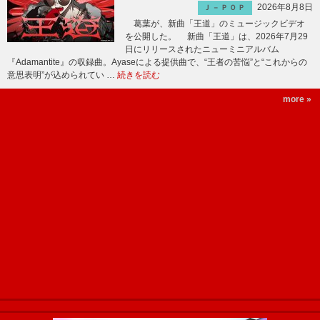
2026年8月8日
Ｊ－ＰＯＰ
葛葉が、新曲「王道」のミュージックビデオ
を公開した。 新曲「王道」は、2026年7月29
日にリリースされたニューミニアルバム
『Adamantite』の収録曲。Ayaseによる提供曲で、“王者の苦悩”と“これからの
意思表明”が込められてい …
続きを読む
more »