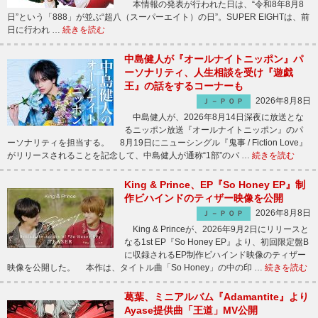
本情報の発表が行われた日は、“令和8年8月8
日”という「888」が並ぶ“超八（スーパーエイト）の日”。SUPER EIGHTは、前
日に行われ …
続きを読む
中島健人が『オールナイトニッポン』パ
ーソナリティ、人生相談を受け『遊戯
王』の話をするコーナーも
2026年8月8日
Ｊ－ＰＯＰ
中島健人が、2026年8月14日深夜に放送とな
るニッポン放送『オールナイトニッポン』のパ
ーソナリティを担当する。 8月19日にニューシングル『鬼事 / Fiction Love』
がリリースされることを記念して、中島健人が通称“1部”のパ …
続きを読む
King & Prince、EP『So Honey EP』制
作ビハインドのティザー映像を公開
2026年8月8日
Ｊ－ＰＯＰ
King & Princeが、2026年9月2日にリリースと
なる1st EP『So Honey EP』より、初回限定盤B
に収録されるEP制作ビハインド映像のティザー
映像を公開した。 本作は、タイトル曲「So Honey」の中の印 …
続きを読む
葛葉、ミニアルバム『Adamantite』より
Ayase提供曲「王道」MV公開