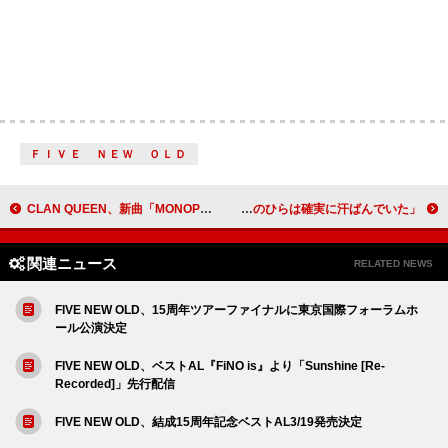
ＦＩＶＥ ＮＥＷ ＯＬＤ
CLAN QUEEN、新曲「MONOPOLY」MV公開
トラヴィス・ケルシー、テイラー・スウィフトにプロポーズした瞬間を振り返る「手のひらは確実に汗ばんでいた」
関連ニュース
RELATED NEWS
FIVE NEW OLD、15周年ツアーファイナルに東京国際フォーラムホ
ール公演決定
FIVE NEW OLD、ベストAL『FiNO is』より「Sunshine [Re-
Recorded]」先行配信
FIVE NEW OLD、結成15周年記念ベストAL3/19発売決定