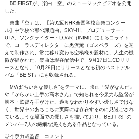
BE:FIRSTが、楽曲「空」のミュージックビデオを公開
した。
楽曲「空」は、【第92回NHK全国学校音楽コンクー
ル】中学校の部の課題曲。SKY-HI、プロデューサー・
UTA、ソングライター・LOAR（INIMI）によるコライト
で、コーラスディレクターに黒沢薫（ゴスペラーズ）を迎
えて制作され、常に移り変わる空模様を題材に、人生の機
微が描かれた。楽曲は現在配信中で、9月17日にCDリリ
ースとなり、10月29日にリリースとなる初のベストアル
バム『BE:ST』にも収録される。
MVは“ちいさな優しさ”をテーマに、映画『愛がなんだ』
や『からかい上手の高木さん』で知られる今泉力哉監督が
脚本・監督を手がけた。過度なわかりやすい優しさではな
く、世界中のあちこちに実際には存在するのに見過ごされ
ているような場面での優しさを描いており、BE:FIRSTの
メンバー7人の繊細な演技も光る作品となっている。
◎今泉力哉監督 コメント