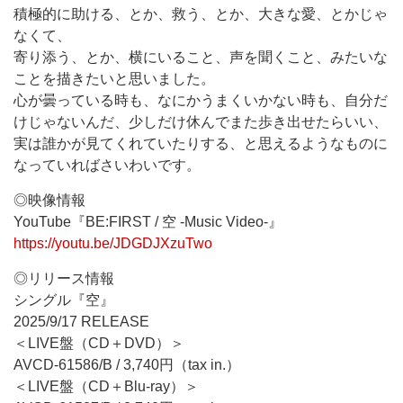
積極的に助ける、とか、救う、とか、大きな愛、とかじゃ
なくて、
寄り添う、とか、横にいること、声を聞くこと、みたいな
ことを描きたいと思いました。
心が曇っている時も、なにかうまくいかない時も、自分だ
けじゃないんだ、少しだけ休んでまた歩き出せたらいい、
実は誰かが見てくれていたりする、と思えるようなものに
なっていればさいわいです。
◎映像情報
YouTube『BE:FIRST / 空 -Music Video-』
https://youtu.be/JDGDJXzuTwo
◎リリース情報
シングル『空』
2025/9/17 RELEASE
＜LIVE盤（CD＋DVD）＞
AVCD-61586/B / 3,740円（tax in.）
＜LIVE盤（CD＋Blu-ray）＞