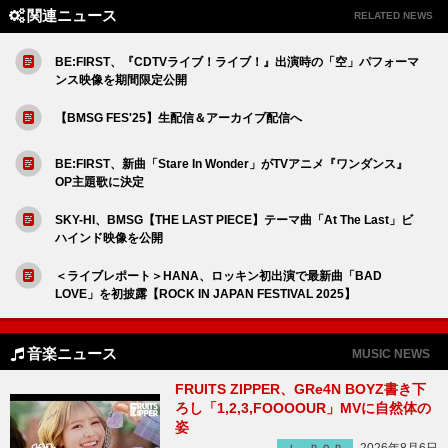
関連ニュース
RELATED NEWS
BE:FIRST、『CDTVライブ！ライブ！』出演時の「空」パフォーマ
ンス映像を期間限定公開
【BMSG FES'25】生配信＆アーカイブ配信へ
BE:FIRST、新曲「Stare In Wonder」がTVアニメ『ワンダンス』
OP主題歌に決定
SKY-HI、BMSG【THE LAST PIECE】テーマ曲「At The Last」ビ
ハインド映像を公開
＜ライブレポート＞HANA、ロッキン初出演で最新曲「BAD
LOVE」を初披露【ROCK IN JAPAN FESTIVAL 2025】
音楽ニュース
MUSIC NEWS
FRUITS ZIPPER、GRe4N BOYZ書き下
ろし「1,2,3,FOOOOUR」MVに自然体の
姿