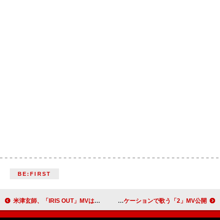
BE:FIRST
米津玄師、「IRIS OUT」MVは劇場版『チェンソーマン レゼ篇』本編映像にて構成 Spotifyリスニングパーティー開催も決定
星野源＆イ・ヨンジが様々なロケーションで歌う「2」MV公開