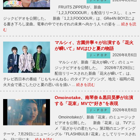
2026年8月6日
Ｊ－ＰＯＰ
FRUITS ZIPPERが、新曲
「1,2,3,FOOOOUR」を配信リリースし、ミュー
ジックビデオを公開した。 新曲「1,2,3,FOOOOUR」は、GRe4N BOYZによ
る書き下ろし楽曲。電車の中でそれぞれの未来へ向かう人々の姿を …
続きを読
む
マルシィ、古園井寧々が出演する「花火
が瞬いて」MVはひと夏の物語
2026年8月6日
Ｊ－ＰＯＰ
マルシィが、新曲「花火が瞬いて」のミュー
ジックビデオを公開した。 2026年7月29日に
配信リリースされた新曲「花火が瞬いて」は、
テレビ西日本の番組『じもちゃんねる』のタイアップソング。地元・福岡の花
火大会で過ごしたひと夏の思い出を描い …
続きを読む
Omoinotake、南琴奈＆黒田昊夢が出演
する「花束」MVで“好き”を表現
2026年8月6日
Ｊ－ＰＯＰ
Omoinotakeが、新曲「花束」のミュージック
ビデオを公開した。 新曲「花束」は、TVアニ
メ『花ざかりの君たちへ』第2期のエンディング
テーマ。7月29日にニューシングル『FLASHBULB / 花束』としてリリースされ
た、日に日に大 …
続きを読む