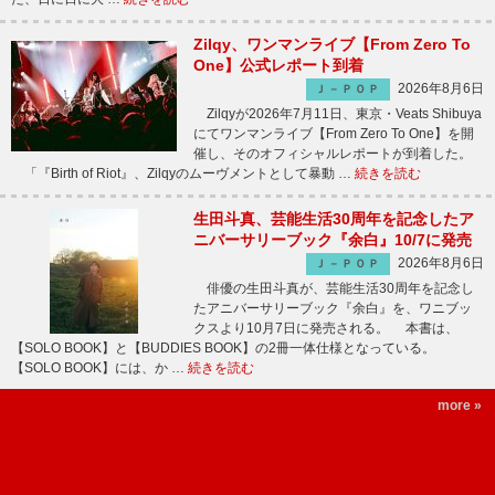
Zilqy、ワンマンライブ【From Zero To
One】公式レポート到着
2026年8月6日
Ｊ－ＰＯＰ
Zilqyが2026年7月11日、東京・Veats Shibuya
にてワンマンライブ【From Zero To One】を開
催し、そのオフィシャルレポートが到着した。
「『Birth of Riot』、Zilqyのムーヴメントとして暴動 …
続きを読む
生田斗真、芸能生活30周年を記念したア
ニバーサリーブック『余白』10/7に発売
2026年8月6日
Ｊ－ＰＯＰ
俳優の生田斗真が、芸能生活30周年を記念し
たアニバーサリーブック『余白』を、ワニブッ
クスより10月7日に発売される。 本書は、
【SOLO BOOK】と【BUDDIES BOOK】の2冊一体仕様となっている。
【SOLO BOOK】には、か …
続きを読む
more »