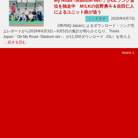
My Road -Stadium ver.-」がDLソング首
位を独走中 M!LKの佐野勇斗＆吉田仁人
によるユニット曲が追う
2026年8月7日
Ｊ－ＰＯＰ
GfK/NIQ Japanによるダウンロード・ソング売
上レポートから2026年8月3日～8月5日の集計が明らかとなり、Travis
Japan「On My Road -Stadium ver.-」が11,550ダウンロード（DL）を売り上
…
続きを読む
more »