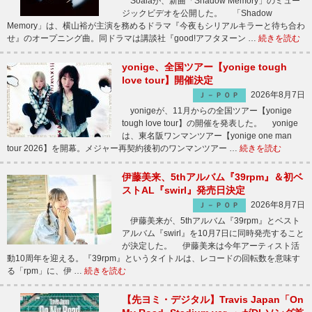
Soalaが、新曲「Shadow Memory」のミュー
ジックビデオを公開した。 「Shadow
Memory」は、横山裕が主演を務めるドラマ『今夜もシリアルキラーと待ち合わ
せ』のオープニング曲。同ドラマは講談社『good!アフタヌーン …
続きを読む
yonige、全国ツアー【yonige tough
love tour】開催決定
2026年8月7日
Ｊ－ＰＯＰ
yonigeが、11月からの全国ツアー【yonige
tough love tour】の開催を発表した。 yonige
は、東名阪ワンマンツアー【yonige one man
tour 2026】を開幕。メジャー再契約後初のワンマンツアー …
続きを読む
伊藤美来、5thアルバム『39rpm』＆初ベ
ストAL『swirl』発売日決定
2026年8月7日
Ｊ－ＰＯＰ
伊藤美来が、5thアルバム『39rpm』とベスト
アルバム『swirl』を10月7日に同時発売すること
が決定した。 伊藤美来は今年アーティスト活
動10周年を迎える。『39rpm』というタイトルは、レコードの回転数を意味す
る「rpm」に、伊 …
続きを読む
【先ヨミ・デジタル】Travis Japan「On