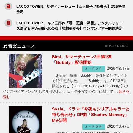
LACCO TOWER、初ディナーショー【五人囃子ノ晩餐会】2/15開催
決定
LACCO TOWER 、冬ノ三部作「君・悪魔・深雪」デジタルリリー
ス決定＆ MV公開記念公演【独想演奏会】ワンマンツアー開催決定
音楽ニュース
MUSIC NEWS
Bimi、サマーチューン3曲第1弾
「Bubbly」配信開始
2026年8月7日
Ｊ－ＰＯＰ
Bimiが、新曲「Bubbly」を各音楽配信サイト
で配信開始した。 「Bubbly」は、9月13日に
開催される【Bimi Live Galley #11 -Bubbly-】の
インスパイアソングとして制作された。日々の不安や不条理に対して …
続きを
読む
Soala、ドラマ『今夜もシリアルキラーと
待ち合わせ』OP曲「Shadow Memory」
MV公開
2026年8月7日
Ｊ－ＰＯＰ