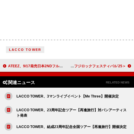
LACCO TOWER
ATEEZ、9/17発売日本2NDフルAL『Ashes to Light』よりタイトル曲「Ash」MVティザー第1弾公開
＜連載＞石若駿のワッツアップ通信 Vol.3 ～フジロックフェスティバル'25。～
関連ニュース
RELATED NEWS
LACCO TOWER、3マンライブイベント【Me Three】開催決定
LACCO TOWER、23周年記念ツアー【再逢旅行】対バンアーティス
ト発表
LACCO TOWER、結成23周年記念全国ツアー【再逢旅行】開催決定