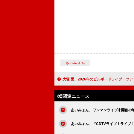
あいみょん
大塚 愛、2026年のビルボードライブ・ツアー決定 コンセプトは“ピアノ×
関連ニュース
あいみょん、ワンマンライブ未開催の地
あいみょん、『CDTVライブ！ライブ