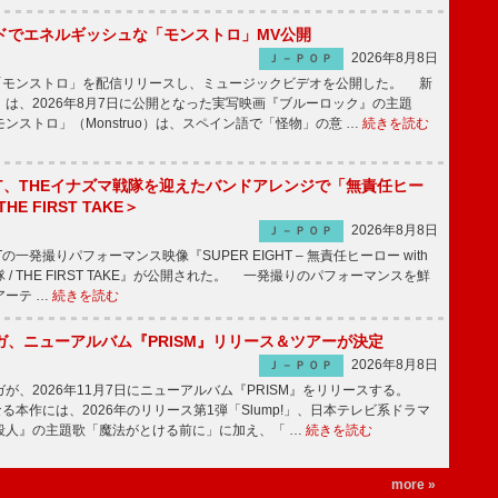
ッドでエネルギッシュな「モンストロ」MV公開
2026年8月8日
Ｊ－ＰＯＰ
「モンストロ」を配信リリースし、ミュージックビデオを公開した。 新
は、2026年8月7日に公開となった実写映画『ブルーロック』の主題
ンストロ」（Monstruo）は、スペイン語で「怪物」の意 …
続きを読む
IGHT、THEイナズマ戦隊を迎えたバンドアレンジで「無責任ヒー
E FIRST TAKE＞
2026年8月8日
Ｊ－ＰＯＰ
HTの一発撮りパフォーマンス映像『SUPER EIGHT – 無責任ヒーロー with
 / THE FIRST TAKE』が公開された。 一発撮りのパフォーマンスを鮮
アーテ …
続きを読む
ガ、ニューアルバム『PRISM』リリース＆ツアーが決定
2026年8月8日
Ｊ－ＰＯＰ
、2026年11月7日にニューアルバム『PRISM』をリリースする。
なる本作には、2026年のリリース第1弾「Slump!」、日本テレビ系ドラマ
殺人』の主題歌「魔法がとける前に」に加え、「 …
続きを読む
more »