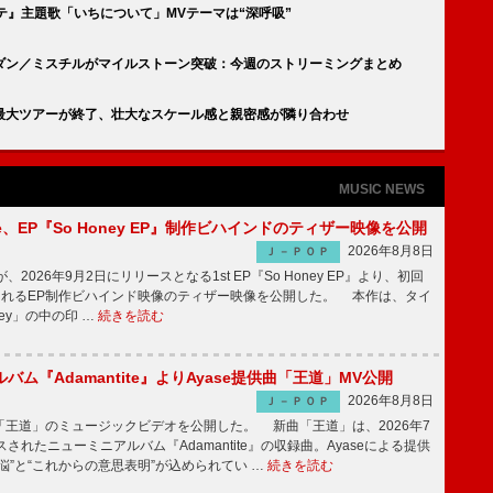
テ』主題歌「いちについて」MVテーマは“深呼吸”
ダン／ミスチルがマイルストーン突破：今週のストリーミングまとめ
最大ツアーが終了、壮大なスケール感と親密感が隣り合わせ
MUSIC NEWS
rince、EP『So Honey EP』制作ビハインドのティザー映像を公開
2026年8月8日
Ｊ－ＰＯＰ
nceが、2026年9月2日にリリースとなる1st EP『So Honey EP』より、初回
されるEP制作ビハインド映像のティザー映像を公開した。 本作は、タイ
ney」の中の印 …
続きを読む
バム『Adamantite』よりAyase提供曲「王道」MV公開
2026年8月8日
Ｊ－ＰＯＰ
王道」のミュージックビデオを公開した。 新曲「王道」は、2026年7
されたニューミニアルバム『Adamantite』の収録曲。Ayaseによる提供
悩”と“これからの意思表明”が込められてい …
続きを読む