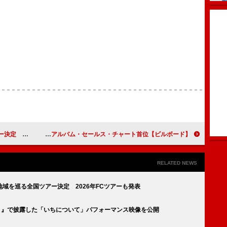
バンド”の融合
【ビルボード】堂本光一『RAISE』、8万枚超でアルバム・セールス・チャート首位
RELATED NEWS
域を巡る全国ツアー決定 2026年FCツアーも発表
！』で披露した「いちについて」パフォーマンス映像を公開