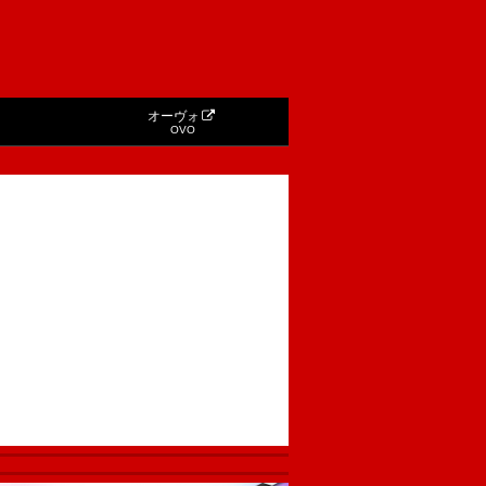
オーヴォ
OVO