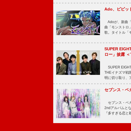
Ado、ビビ
Adoが、新曲
曲「モンストロ」
歌。タイトル「モ
SUPER E
ロー」披露 ＜TH
SUPER EIG
THEイナズマ戦隊
明に切り取り、
セブンス・ベ
セブンス・ベガが
2ndアルバムと
『多すぎる恋と