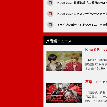
あいみょん、日曜劇場『19番目のカル
あいみょん／ミセス／サウシー／ヒゲ
＜ライブレポート＞あいみょん 自身
音楽ニュース
King & P
King & Pri
限定盤Bに収録
トル曲「So Ho
葛葉、ミニアル
葛葉が、新曲「
月29日にリリース
曲で、“王者の苦