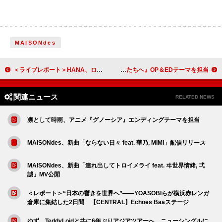
MAISONdes
＜ライブレポート＞HANA、ロッキン初出演で最新曲「BAD LOVE」を初披露【ROCK IN JAPAN FESTIVAL 2025】
YOASOBI、アニメ『花ざかりの君たちへ』OP＆EDテーマを担当
関連ニュース
RELATED NEWS
凛として時雨、アニメ『グノーシア』エンディングテーマを担当
MAISONdes、新曲「ならない日々 feat. 華乃, MIMI」配信リリース
MAISONdes、新曲「連れ出してトロイメライ feat. ヰ世界情緒, 弌
誠」MV公開
＜レポート＞“日本の響きを世界へ”――YOASOBIらが横浜赤レンガ
倉庫に集結した2日間 【CENTRAL】Echoes Baaステージ
ゆず、TeddyLoidと共に6年ぶりアジアツアーへ ニューシングルに