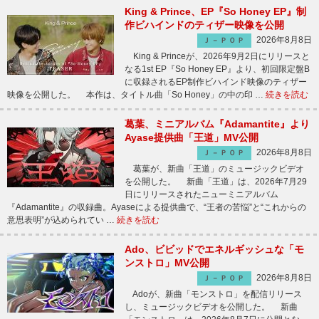
King & Prince、EP『So Honey EP』制
作ビハインドのティザー映像を公開
2026年8月8日
Ｊ－ＰＯＰ
King & Princeが、2026年9月2日にリリースと
なる1st EP『So Honey EP』より、初回限定盤B
に収録されるEP制作ビハインド映像のティザー
映像を公開した。 本作は、タイトル曲「So Honey」の中の印 …
続きを読む
葛葉、ミニアルバム『Adamantite』より
Ayase提供曲「王道」MV公開
2026年8月8日
Ｊ－ＰＯＰ
葛葉が、新曲「王道」のミュージックビデオ
を公開した。 新曲「王道」は、2026年7月29
日にリリースされたニューミニアルバム
『Adamantite』の収録曲。Ayaseによる提供曲で、“王者の苦悩”と“これからの
意思表明”が込められてい …
続きを読む
Ado、ビビッドでエネルギッシュな「モ
ンストロ」MV公開
2026年8月8日
Ｊ－ＰＯＰ
Adoが、新曲「モンストロ」を配信リリース
し、ミュージックビデオを公開した。 新曲