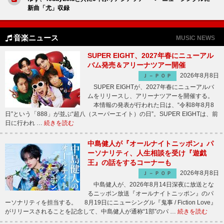
新曲「尤」収録
音楽ニュース
MUSIC NEWS
SUPER EIGHT、2027年春にニューアル
バム発売＆アリーナツアー開催
2026年8月8日
Ｊ－ＰＯＰ
SUPER EIGHTが、2027年春にニューアルバ
ムをリリースし、アリーナツアーを開催する。
本情報の発表が行われた日は、“令和8年8月8
日”という「888」が並ぶ“超八（スーパーエイト）の日”。SUPER EIGHTは、前
日に行われ …
続きを読む
中島健人が『オールナイトニッポン』パ
ーソナリティ、人生相談を受け『遊戯
王』の話をするコーナーも
2026年8月8日
Ｊ－ＰＯＰ
中島健人が、2026年8月14日深夜に放送とな
るニッポン放送『オールナイトニッポン』のパ
ーソナリティを担当する。 8月19日にニューシングル『鬼事 / Fiction Love』
がリリースされることを記念して、中島健人が通称“1部”のパ …
続きを読む