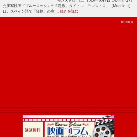
「モンストロ」は、2026年8月7日に公開となっ
た実写映画『ブルーロック』の主題歌。タイトル「モンストロ」（Monstruo）
は、スペイン語で「怪物」の意 …
続きを読む
more »