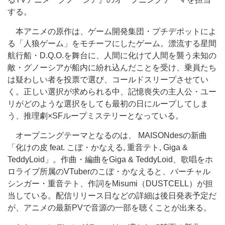
する。
本アニメの原作は、ゲーム開発集団・プチデポットによ
る「人狼ゲーム」をモチーフにしたゲーム。漂流する星間
航行船・D.Q.O.を舞台に、人間に化けて人間を襲う未知の
敵・グノーシアが船内に紛れ込んだことを受け、乗員たち
は疑わしい者を投票で選び、コールドスリープさせてい
く。正しい選択が求められる中、記憶喪失の主人公・ユー
リがどのような選択をしても最初の日にループしてしま
う、推理劇×SFループミステリーとなっている。
オープニングテーマとなるのは、 MAISONdesの新曲
「化けの皮 feat. こぼ・かなえる, 重音テト, Giga &
TeddyLoid」。作曲・編曲をGiga & TeddyLoid、歌唱をホ
ロライブ所属のVTuberのこぼ・かなえると、バーチャル
シンガー・重音テト、作詞をMisumi（DUSTCELL）が担
当している。配信リリース日などの詳細は後日発表予定だ
が、アニメの最新PVで音源の一部を聴くことが出来る。