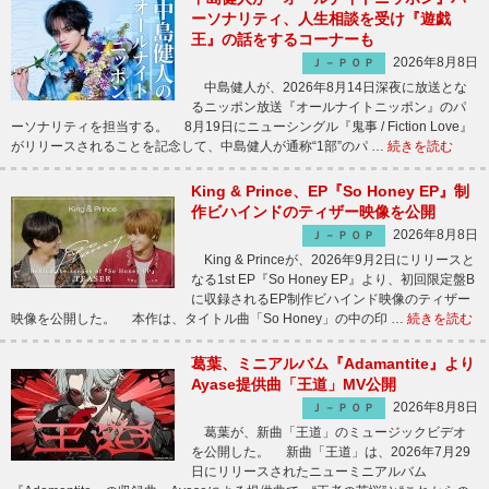
ーソナリティ、人生相談を受け『遊戯
王』の話をするコーナーも
2026年8月8日
Ｊ－ＰＯＰ
中島健人が、2026年8月14日深夜に放送とな
るニッポン放送『オールナイトニッポン』のパ
ーソナリティを担当する。 8月19日にニューシングル『鬼事 / Fiction Love』
がリリースされることを記念して、中島健人が通称“1部”のパ …
続きを読む
King & Prince、EP『So Honey EP』制
作ビハインドのティザー映像を公開
2026年8月8日
Ｊ－ＰＯＰ
King & Princeが、2026年9月2日にリリースと
なる1st EP『So Honey EP』より、初回限定盤B
に収録されるEP制作ビハインド映像のティザー
映像を公開した。 本作は、タイトル曲「So Honey」の中の印 …
続きを読む
葛葉、ミニアルバム『Adamantite』より
Ayase提供曲「王道」MV公開
2026年8月8日
Ｊ－ＰＯＰ
葛葉が、新曲「王道」のミュージックビデオ
を公開した。 新曲「王道」は、2026年7月29
日にリリースされたニューミニアルバム