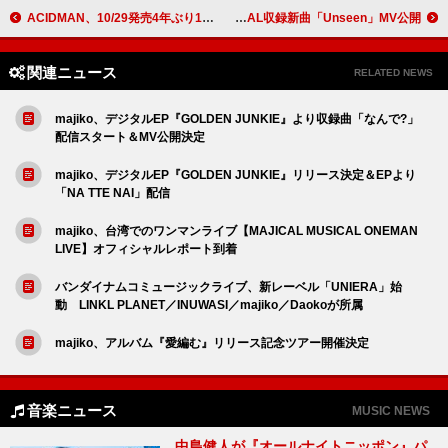
ACIDMAN、10/29発売4年ぶり13作目ニューAL『光学』よりリード曲「feel every love」先行配信
VALSHE、ニューAL収録新曲「Unseen」MV公開
関連ニュース
RELATED NEWS
majiko、デジタルEP『GOLDEN JUNKIE』より収録曲「なんで?」
配信スタート＆MV公開決定
majiko、デジタルEP『GOLDEN JUNKIE』リリース決定＆EPより
「NA TTE NAI」配信
majiko、台湾でのワンマンライブ【MAJICAL MUSICAL ONEMAN
LIVE】オフィシャルレポート到着
バンダイナムコミュージックライブ、新レーベル「UNIERA」始
動 LINKL PLANET／INUWASI／majiko／Daokoが所属
majiko、アルバム『愛編む』リリース記念ツアー開催決定
音楽ニュース
MUSIC NEWS
中島健人が『オールナイトニッポン』パ