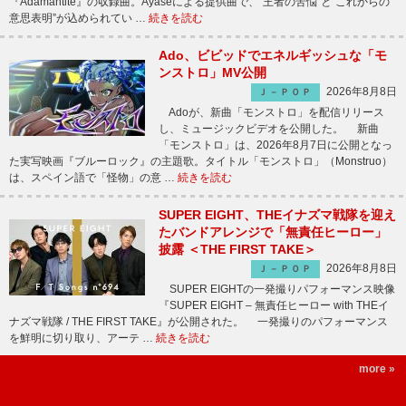
『Adamantite』の収録曲。Ayaseによる提供曲で、“王者の苦悩”と“これからの
意思表明”が込められてい …
続きを読む
Ado、ビビッドでエネルギッシュな「モ
ンストロ」MV公開
2026年8月8日
Ｊ－ＰＯＰ
Adoが、新曲「モンストロ」を配信リリース
し、ミュージックビデオを公開した。 新曲
「モンストロ」は、2026年8月7日に公開となっ
た実写映画『ブルーロック』の主題歌。タイトル「モンストロ」（Monstruo）
は、スペイン語で「怪物」の意 …
続きを読む
SUPER EIGHT、THEイナズマ戦隊を迎え
たバンドアレンジで「無責任ヒーロー」
披露 ＜THE FIRST TAKE＞
2026年8月8日
Ｊ－ＰＯＰ
SUPER EIGHTの一発撮りパフォーマンス映像
『SUPER EIGHT – 無責任ヒーロー with THEイ
ナズマ戦隊 / THE FIRST TAKE』が公開された。 一発撮りのパフォーマンス
を鮮明に切り取り、アーテ …
続きを読む
more »