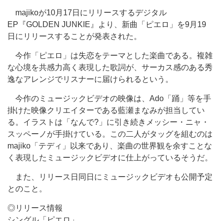
majikoが10月17日にリリースするデジタル
EP『GOLDEN JUNKIE』より、新曲「ピエロ」を9月19
日にリリースすることが発表された。
今作「ピエロ」は失恋をテーマとした楽曲である。複雑
な心境を共感力高く表現した歌詞が、サーカス感のある秀
逸なアレンジでリスナーに届けられるという。
今作のミュージックビデオの映像は、Ado「踊」等を手
掛けた映像クリエイターである藍瀬まなみが担当してい
る。イラストは「なんで?」に引き続きメッシー・ニャ・
スッペーノが手掛けている。この二人がタッグを組むのは
majiko「テディ」以来であり、楽曲の世界観を余すことな
く表現したミュージックビデオに仕上がっているそうだ。
また、リリース日同日にミュージックビデオも公開予定
とのこと。
◎リリース情報
シングル「ピエロ」