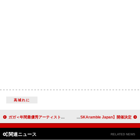
高城れに
ガガ＜年間最優秀アーティスト賞＞を含む4冠達成、BTS「Dynamite」MVが自身初20億再生、オアシスｘアディダス日本限定アイテム発売：今週の洋楽まとめニュース
HEY-SMITH／東京スカパラダイスオーケストラ、主催イベント【SKAramble Japan】開催決定
関連ニュース
RELATED NEWS