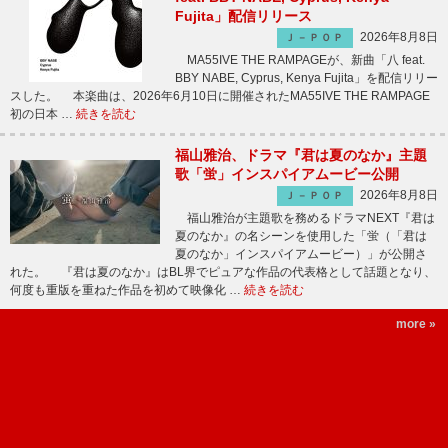
Fujita」配信リリース
2026年8月8日
Ｊ－ＰＯＰ
MA55IVE THE RAMPAGEが、新曲「八 feat.
BBY NABE, Cyprus, Kenya Fujita」を配信リリー
スした。 本楽曲は、2026年6月10日に開催されたMA55IVE THE RAMPAGE
初の日本 …
続きを読む
福山雅治、ドラマ『君は夏のなか』主題
歌「蛍」インスパイアムービー公開
2026年8月8日
Ｊ－ＰＯＰ
福山雅治が主題歌を務めるドラマNEXT『君は
夏のなか』の名シーンを使用した「蛍（「君は
夏のなか」インスパイアムービー）」が公開さ
れた。 『君は夏のなか』はBL界でピュアな作品の代表格として話題となり、
何度も重版を重ねた作品を初めて映像化 …
続きを読む
more »