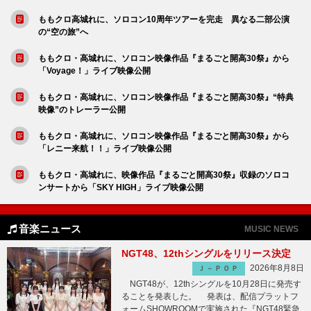
ももクロ高城れに、ソロコン10周年ツアーを完走 異なる二部公演
の“空の旅”へ
ももクロ・高城れに、ソロコン映像作品『まるごと開高30祭』から
「Voyage！」ライブ映像公開
ももクロ・高城れに、ソロコン映像作品『まるごと開高30祭』“特典
映像”のトレーラー公開
ももクロ・高城れに、ソロコン映像作品『まるごと開高30祭』から
「レニー来航！！」ライブ映像公開
ももクロ・高城れに、映像作品『まるごと開高30祭』収録のソロコ
ンサートから「SKY HIGH」ライブ映像公開
音楽ニュース
MUSIC NEWS
NGT48、12thシングルをリリース決定
2026年8月8日
Ｊ－ＰＯＰ
NGT48が、12thシングルを10月28日に発売す
ることを発表した。 発表は、配信プラットフ
ォームSHOWROOMで実施された『NGT48緊急