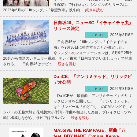
生配信』で行われた。シングルのリリースは、
2025年6月の11thシングル「希望列車」以来約 …
続きを読む
日向坂46、ニューSG『イチャイチャ虫』
リリース決定
2026年8月8日
Ｊ－ＰＯＰ
日向坂46が、18thシングル『イチャイチャ
虫』を9月30日に発売することが決定した。
今シングルのフォーメーションは、8月9日25時
20分から放送のレギュラー番組、テレビ東京『日向坂で会いましょう』で発表
される。 日向坂46はデビュ …
続きを読む
Da-iCE、「アンリミテッド」リリックビ
デオ公開
2026年8月8日
Ｊ－ＰＯＰ
Da-iCEが、最新曲「アンリミテッド」のリリ
ックビデオを公開した。 「アンリミテッド」
はキリンビール「のどごし」のCMソングで、メ
ンバーの工藤大輝と花村想太が作詞・作曲を担当した楽曲。ブレイクビーツを
軸に構成しながら、サビではフルバン …
続きを読む
MA55IVE THE RAMPAGE、新曲「八
feat. BBY NABE, Cyprus, Kenya