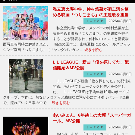
私立恵比寿中学、仲村悠菜が初主演を務
める映画『つりこまち』の主題歌を担当
2026年8月8日
Ｊ－ＰＯＰ
私立恵比寿中学が、メンバーの仲村悠菜が主
演を務める映画『つりこまち』の主題歌を担当
することが発表され、仲村のコメントと新規場
面写真も同時に解禁された。 映画の原作は、山崎夏軌によるガールズフィッ
シング漫画『つりこまち』（「ヤングガンガン …
続きを読む
LIL LEAGUE、新曲「僕を探してた」配
信開始＆MV公開
2026年8月8日
Ｊ－ＰＯＰ
LIL LEAGUEが新曲「僕を探してた」の配信を
開始、あわせてミュージックビデオを公開し
た。 LIL LEAGUEは平均年齢19歳のボーイズ
グループ。本作は、切ないメロディと繊細な歌詞が心に寄り添うバラード楽曲
で、流れていく日常の中で …
続きを読む
あいみょん、6年越しの念願「スーパーガ
ール」MV公開
2026年8月8日
Ｊ－ＰＯＰ
あいみょんが、「スーパーガール」のミュー