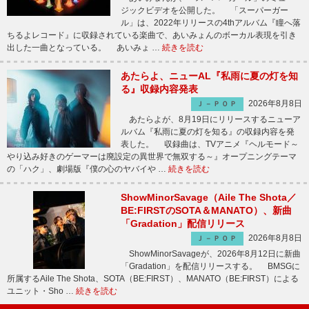
ジックビデオを公開した。 「スーパーガー
ル」は、2022年リリースの4thアルバム『瞳へ落
ちるよレコード』に収録されている楽曲で、あいみょんのボーカル表現を引き
出した一曲となっている。 あいみょ …
続きを読む
あたらよ、ニューAL『私雨に夏の灯を知
る』収録内容発表
2026年8月8日
Ｊ－ＰＯＰ
あたらよが、8月19日にリリースするニューア
ルバム『私雨に夏の灯を知る』の収録内容を発
表した。 収録曲は、TVアニメ『ヘルモード～
やり込み好きのゲーマーは廃設定の異世界で無双する～』オープニングテーマ
の「ハク」、劇場版『僕の心のヤバイや …
続きを読む
ShowMinorSavage（Aile The Shota／
BE:FIRSTのSOTA＆MANATO）、新曲
「Gradation」配信リリース
2026年8月8日
Ｊ－ＰＯＰ
ShowMinorSavageが、2026年8月12日に新曲
「Gradation」を配信リリースする。 BMSGに
所属するAile The Shota、SOTA（BE:FIRST）、MANATO（BE:FIRST）による
ユニット・Sho …
続きを読む