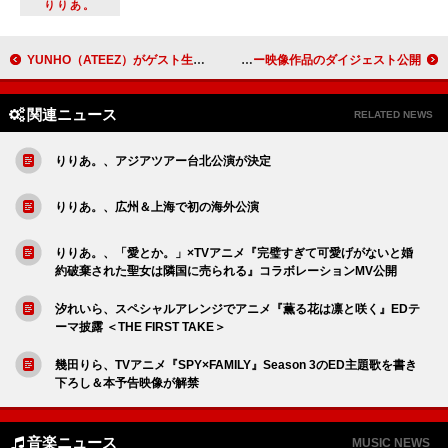
りりあ。
YUNHO（ATEEZ）がゲスト生出演、JO1としっかりとトークは初めて『JO1のオールナイトニッポンX』
King & Prince、ドームツアー映像作品のダイジェスト公開
関連ニュース
RELATED NEWS
りりあ。、アジアツアー台北公演が決定
りりあ。、広州＆上海で初の海外公演
りりあ。、「愛とか。」×TVアニメ『完璧すぎて可愛げがないと婚
約破棄された聖女は隣国に売られる』コラボレーションMV公開
汐れいら、スペシャルアレンジでアニメ『薫る花は凛と咲く』EDテ
ーマ披露 ＜THE FIRST TAKE＞
幾田りら、TVアニメ『SPY×FAMILY』Season 3のED主題歌を書き
下ろし＆本予告映像が解禁
音楽ニュース
MUSIC NEWS