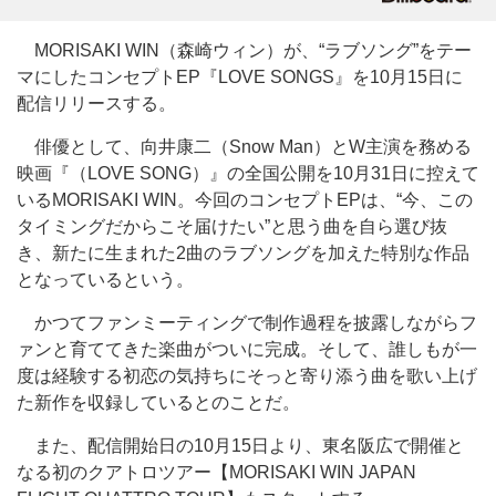
MORISAKI WIN（森崎ウィン）が、“ラブソング”をテー
マにしたコンセプトEP『LOVE SONGS』を10月15日に
配信リリースする。
俳優として、向井康二（Snow Man）とW主演を務める
映画『（LOVE SONG）』の全国公開を10月31日に控えて
いるMORISAKI WIN。今回のコンセプトEPは、“今、この
タイミングだからこそ届けたい”と思う曲を自ら選び抜
き、新たに生まれた2曲のラブソングを加えた特別な作品
となっているという。
かつてファンミーティングで制作過程を披露しながらフ
ァンと育ててきた楽曲がついに完成。そして、誰しもが一
度は経験する初恋の気持ちにそっと寄り添う曲を歌い上げ
た新作を収録しているとのことだ。
また、配信開始日の10月15日より、東名阪広で開催と
なる初のクアトロツアー【MORISAKI WIN JAPAN