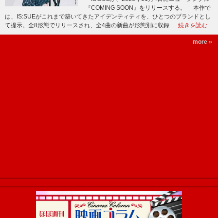
『COMING SOON』をリリースする。 本作で
は、IS:SUEがこれまで築いてきたアイデンティティを、ひとつのブランドとし
て提示。全8形態でリリースされ、全4曲の新曲が形態別に収録 …
続きを読む
more »