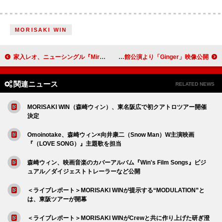
MORISAKI WIN
家入レオ、ニューシングル『Mirror』11月リリース
TOMOO、ニューアルバム『DEAR MYSTERIES』11月リリース 日本武道館公演より「Ginger」映像公開
関連ニュース
RELATED NEWS
MORISAKI WIN（森崎ウィン）、東名阪広で初クアトロツアー開催
決定
Omoinotake、森崎ウィン×向井康二（Snow Man）W主演映画
『（LOVE SONG）』主題歌を担当
森崎ウィン、映画音楽のカバーアルバム『Win's Film Songs』ビジ
ュアル／ダイジェストトレーラーなど公開
＜ライブレポート＞MORISAKI WINが提示する“MODULATION”と
は、東阪ツアーが開幕
＜ライブレポート＞MORISAKI WINがCrewと共に作り上げた研ぎ澄