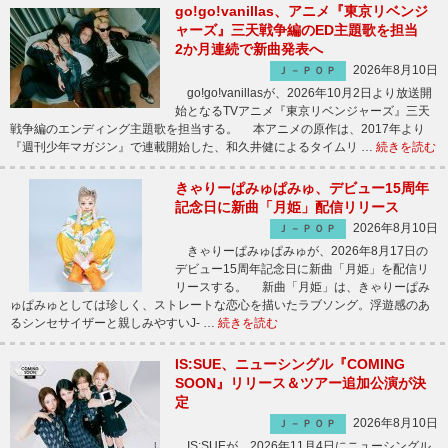
go!go!vanillas、アニメ『東京リベンジ
ャーズ』三天戦争編のED主題歌を担当
2か月連続で新曲発表へ
2026年8月10日
Ｊ－ＰＯＰ
go!go!vanillasが、2026年10月2日より放送開
始となるTVアニメ『東京リベンジャーズ』三天
戦争編のエンディング主題歌を担当する。 本アニメの原作は、2017年より
『週刊少年マガジン』で連載開始した、和久井健によるタイムリ …
続きを読む
きゃりーぱみゅぱみゅ、デビュー15周年
記念日に新曲「月姫」配信リリース
2026年8月10日
Ｊ－ＰＯＰ
きゃりーぱみゅぱみゅが、2026年8月17日の
デビュー15周年記念日に新曲「月姫」を配信リ
リースする。 新曲「月姫」は、きゃりーぱみ
ゅぱみゅとしては珍しく、ストレートな恋心を描いたラブソング。浮遊感のあ
るシンセサイザーと親しみやすいJ- …
続きを読む
IS:SUE、ニューシングル『COMING
SOON』リリース＆ツアー追加公演が決
定
2026年8月10日
Ｊ－ＰＯＰ
IS:SUEが、2026年11月4日にニューシングル