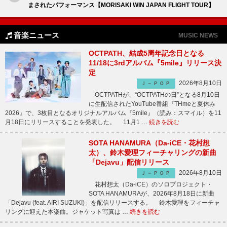
まされたパフォーマンス【MORISAKI WIN JAPAN FLIGHT TOUR】
音楽ニュース
MUSIC NEWS
OCTPATH、結成5周年記念日となる
11/18に3rdアルバム『5mile』リリース決
定
2026年8月10日
Ｊ－ＰＯＰ
OCTPATHが、“OCTPATHの日”となる8月10日
に生配信されたYouTube番組『THmeと夏休み
2026』で、3枚目となるオリジナルアルバム『5mile』（読み：スマイル）を11
月18日にリリースすることを発表した。 11月1 …
続きを読む
SOTA HANAMURA（Da-iCE・花村想
太）、鈴木愛理フィーチャリングの新曲
「Dejavu」配信リリース
2026年8月10日
Ｊ－ＰＯＰ
花村想太（Da-iCE）のソロプロジェクト・
SOTA HANAMURAが、2026年8月18日に新曲
「Dejavu (feat. AIRI SUZUKI)」を配信リリースする。 鈴木愛理をフィーチャ
リングに迎えた本楽曲。ジャケット写真は …
続きを読む