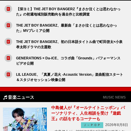
【深ヨミ】THE JET BOY BANGERZ『まさか泣くとは思わなかっ
た』の初週地域別販売動向を過去作と比較調査
THE JET BOY BANGERZ、最新曲「まさか泣くとは思わなかっ
た」MVプレミア公開
THE JET BOY BANGERZ、初の日本語タイトル曲で町田啓太×小泉
孝太郎ドラマの主題歌
GENERATIONS × Da-iCE、コラボ曲「Grounds」パフォーマンス
ビデオ公開
LIL LEAGUE、「真夏ノ花火 -Acoustic Version」楽曲配信スタート
＆スタジオセッション映像公開
音楽ニュース
MUSIC NEWS
中島健人が『オールナイトニッポン』パ
ーソナリティ、人生相談を受け『遊戯
王』の話をするコーナーも
2026年8月8日
Ｊ－ＰＯＰ