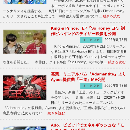
中島健人が、2026年8月14日深夜に放送とな
るニッポン放送『オールナイトニッポン』のパ
ーソナリティを担当する。 8月19日にニューシングル『鬼事 / Fiction Love』
がリリースされることを記念して、中島健人が通称“1部”のパ …
続きを読む
King & Prince、EP『So Honey EP』制
作ビハインドのティザー映像を公開
2026年8月8日
Ｊ－ＰＯＰ
King & Princeが、2026年9月2日にリリースと
なる1st EP『So Honey EP』より、初回限定盤B
に収録されるEP制作ビハインド映像のティザー
映像を公開した。 本作は、タイトル曲「So Honey」の中の印 …
続きを読む
葛葉、ミニアルバム『Adamantite』より
Ayase提供曲「王道」MV公開
2026年8月8日
Ｊ－ＰＯＰ
葛葉が、新曲「王道」のミュージックビデオ
を公開した。 新曲「王道」は、2026年7月29
日にリリースされたニューミニアルバム
『Adamantite』の収録曲。Ayaseによる提供曲で、“王者の苦悩”と“これからの
意思表明”が込められてい …
続きを読む
Ado、ビビッドでエネルギッシュな「モ