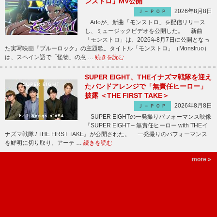
ンストロ」MV公開
2026年8月8日
Ｊ－ＰＯＰ
Adoが、新曲「モンストロ」を配信リリース
し、ミュージックビデオを公開した。 新曲
「モンストロ」は、2026年8月7日に公開となっ
た実写映画『ブルーロック』の主題歌。タイトル「モンストロ」（Monstruo）
は、スペイン語で「怪物」の意 …
続きを読む
SUPER EIGHT、THEイナズマ戦隊を迎え
たバンドアレンジで「無責任ヒーロー」
披露 ＜THE FIRST TAKE＞
2026年8月8日
Ｊ－ＰＯＰ
SUPER EIGHTの一発撮りパフォーマンス映像
『SUPER EIGHT – 無責任ヒーロー with THEイ
ナズマ戦隊 / THE FIRST TAKE』が公開された。 一発撮りのパフォーマンス
を鮮明に切り取り、アーテ …
続きを読む
more »