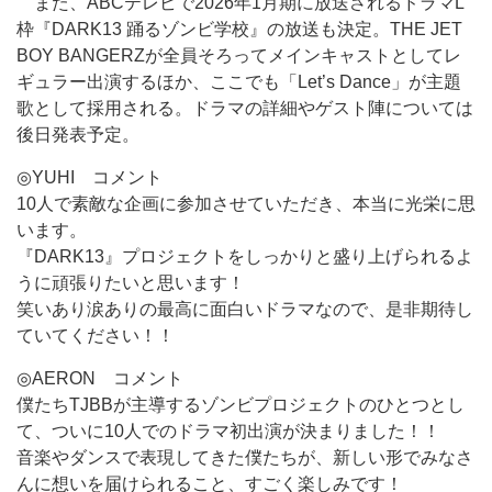
また、ABCテレビで2026年1月期に放送されるドラマL
枠『DARK13 踊るゾンビ学校』の放送も決定。THE JET
BOY BANGERZが全員そろってメインキャストとしてレ
ギュラー出演するほか、ここでも「Let’s Dance」が主題
歌として採用される。ドラマの詳細やゲスト陣については
後日発表予定。
◎YUHI コメント
10人で素敵な企画に参加させていただき、本当に光栄に思
います。
『DARK13』プロジェクトをしっかりと盛り上げられるよ
うに頑張りたいと思います！
笑いあり涙ありの最高に面白いドラマなので、是非期待し
ていてください！！
◎AERON コメント
僕たちTJBBが主導するゾンビプロジェクトのひとつとし
て、ついに10人でのドラマ初出演が決まりました！！
音楽やダンスで表現してきた僕たちが、新しい形でみなさ
んに想いを届けられること、すごく楽しみです！