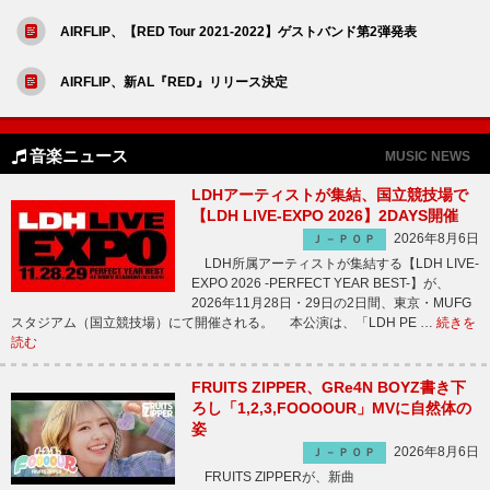
AIRFLIP、【RED Tour 2021-2022】ゲストバンド第2弾発表
AIRFLIP、新AL『RED』リリース決定
音楽ニュース
MUSIC NEWS
LDHアーティストが集結、国立競技場で
【LDH LIVE-EXPO 2026】2DAYS開催
2026年8月6日
Ｊ－ＰＯＰ
LDH所属アーティストが集結する【LDH LIVE-
EXPO 2026 -PERFECT YEAR BEST-】が、
2026年11月28日・29日の2日間、東京・MUFG
スタジアム（国立競技場）にて開催される。 本公演は、「LDH PE …
続きを
読む
FRUITS ZIPPER、GRe4N BOYZ書き下
ろし「1,2,3,FOOOOUR」MVに自然体の
姿
2026年8月6日
Ｊ－ＰＯＰ
FRUITS ZIPPERが、新曲