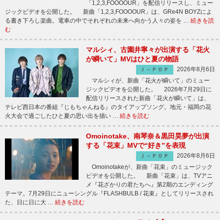
「1,2,3,FOOOOUR」を配信リリースし、ミュー
ジックビデオを公開した。 新曲「1,2,3,FOOOOUR」は、GRe4N BOYZによ
る書き下ろし楽曲。電車の中でそれぞれの未来へ向かう人々の姿を …
続きを読
む
マルシィ、古園井寧々が出演する「花火
が瞬いて」MVはひと夏の物語
2026年8月6日
Ｊ－ＰＯＰ
マルシィが、新曲「花火が瞬いて」のミュー
ジックビデオを公開した。 2026年7月29日に
配信リリースされた新曲「花火が瞬いて」は、
テレビ西日本の番組『じもちゃんねる』のタイアップソング。地元・福岡の花
火大会で過ごしたひと夏の思い出を描い …
続きを読む
Omoinotake、南琴奈＆黒田昊夢が出演
する「花束」MVで“好き”を表現
2026年8月6日
Ｊ－ＰＯＰ
Omoinotakeが、新曲「花束」のミュージック
ビデオを公開した。 新曲「花束」は、TVアニ
メ『花ざかりの君たちへ』第2期のエンディング
テーマ。7月29日にニューシングル『FLASHBULB / 花束』としてリリースされ
た、日に日に大 …
続きを読む