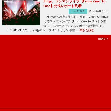
Zilqy、ワンマンライブ【From Zero To
One】公式レポート到着
2026年8月6日
Ｊ－ＰＯＰ
Zilqyが2026年7月11日、東京・Veats Shibuya
にてワンマンライブ【From Zero To One】を開
催し、そのオフィシャルレポートが到着した。
「『Birth of Riot』、Zilqyのムーヴメントとして暴動 …
続きを読む
more »