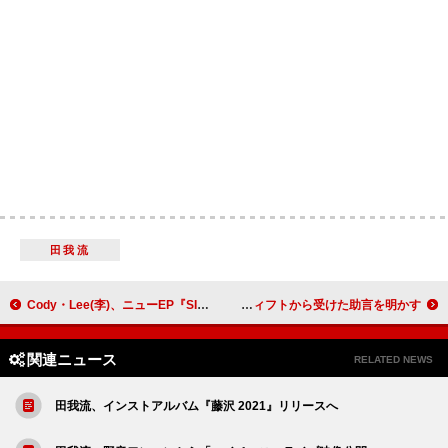
田我流
Cody・Lee(李)、ニューEP『SILVER』より新曲「未知」MV公開
アイス・スパイス、テイラー・スウィフトから受けた助言を明かす
関連ニュース
RELATED NEWS
田我流、インストアルバム『藤沢 2021』リリースへ