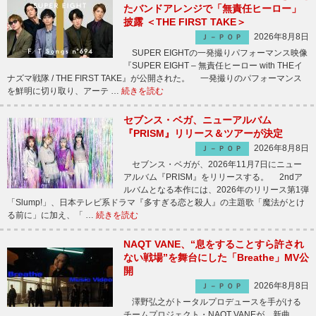
たバンドアレンジで「無責任ヒーロー」
披露 ＜THE FIRST TAKE＞
2026年8月8日
Ｊ－ＰＯＰ
SUPER EIGHTの一発撮りパフォーマンス映像
『SUPER EIGHT – 無責任ヒーロー with THEイ
ナズマ戦隊 / THE FIRST TAKE』が公開された。 一発撮りのパフォーマンス
を鮮明に切り取り、アーテ …
続きを読む
セブンス・ベガ、ニューアルバム
『PRISM』リリース＆ツアーが決定
2026年8月8日
Ｊ－ＰＯＰ
セブンス・ベガが、2026年11月7日にニュー
アルバム『PRISM』をリリースする。 2ndア
ルバムとなる本作には、2026年のリリース第1弾
「Slump!」、日本テレビ系ドラマ『多すぎる恋と殺人』の主題歌「魔法がとけ
る前に」に加え、「 …
続きを読む
NAQT VANE、“息をすることすら許され
ない戦場”を舞台にした「Breathe」MV公
開
2026年8月8日
Ｊ－ＰＯＰ
澤野弘之がトータルプロデュースを手がける
チームプロジェクト・NAQT VANEが、新曲