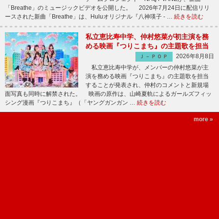
「Breathe」のミュージックビデオを公開した。 2026年7月24日に配信リリ
ースされた新曲「Breathe」は、Huluオリジナル『八神瑛子 - …
続きを読む
私立恵比寿中学、仲村悠菜が初主演を務
める映画『つりこまち』の主題歌を担当
2026年8月8日
Ｊ－ＰＯＰ
私立恵比寿中学が、メンバーの仲村悠菜が主
演を務める映画『つりこまち』の主題歌を担当
することが発表され、仲村のコメントと新規場
面写真も同時に解禁された。 映画の原作は、山崎夏軌によるガールズフィッ
シング漫画『つりこまち』（「ヤングガンガン …
続きを読む
more »