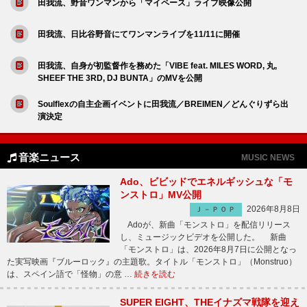
田我流、野音ワンマンから「マイペース」ライブ映像公開
田我流、日比谷野音にてワンマンライブを11/11に開催
田我流、自身が初監督作を務めた「VIBE feat. MILES WORD, 丸,
SHEEF THE 3RD, DJ BUNTA」のMVを公開
Soulflexの自主企画イベントに田我流／BREIMEN／どんぐりずら出
演決定
音楽ニュース
MUSIC NEWS
Ado、ビビッドでエネルギッシュな「モ
ンストロ」MV公開
2026年8月8日
Ｊ－ＰＯＰ
Adoが、新曲「モンストロ」を配信リリース
し、ミュージックビデオを公開した。 新曲
「モンストロ」は、2026年8月7日に公開となっ
た実写映画『ブルーロック』の主題歌。タイトル「モンストロ」（Monstruo）
は、スペイン語で「怪物」の意 …
続きを読む
SUPER EIGHT、THEイナズマ戦隊を迎え