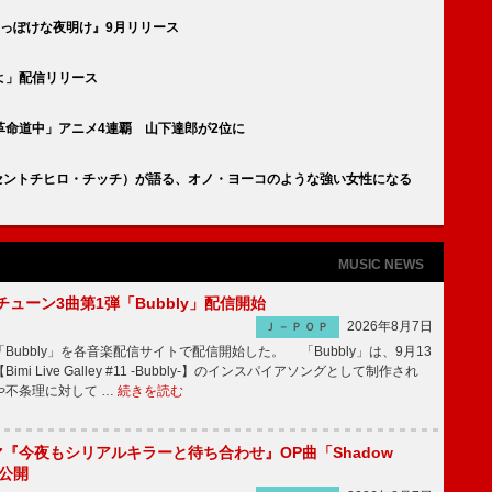
ちっぽけな夜明け』9月リリース
よ」配信リリース
革命道中」アニメ4連覇 山下達郎が2位に
NT（セントチヒロ・チッチ）が語る、オノ・ヨーコのような強い女性になる
MUSIC NEWS
ーチューン3曲第1弾「Bubbly」配信開始
2026年8月7日
Ｊ－ＰＯＰ
Bubbly」を各音楽配信サイトで配信開始した。 「Bubbly」は、9月13
mi Live Galley #11 -Bubbly-】のインスパイアソングとして制作され
や不条理に対して …
続きを読む
ラマ『今夜もシリアルキラーと待ち合わせ』OP曲「Shadow
V公開