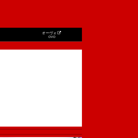
オーヴォ
OVO