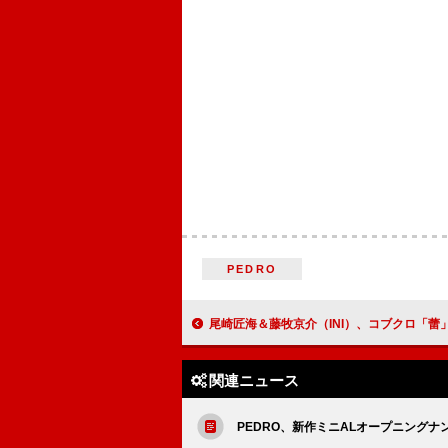
PEDRO
尾崎匠海＆藤牧京介（INI）、コブクロ「蕾
関連ニュース
PEDRO、新作ミニALオープニングナ