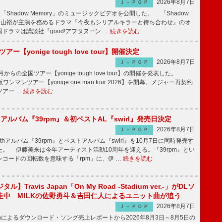
2026年8月7日
Ｊ－ＰＯＰ
「Shadow Memory」のミュージックビデオを公開した。 「Shadow
、横山裕が主演を務めるドラマ『今夜もシリアルキラーと待ち合わせ』のオ
ドラマは講談社『good!アフタヌーン …
続きを読む
ツアー【yonige tough love tour】開催決定
2026年8月7日
Ｊ－ＰＯＰ
月からの全国ツアー【yonige tough love tour】の開催を発表した。
阪ワンマンツアー【yonige one man tour 2026】を開幕。メジャー再契約
ツアー …
続きを読む
hアルバム『39rpm』＆初ベストAL『swirl』発売日決定
2026年8月7日
Ｊ－ＰＯＰ
hアルバム『39rpm』とベストアルバム『swirl』を10月7日に同時発売す
。 伊藤美来は今年アーティスト活動10周年を迎える。『39rpm』とい
コードの回転数を意味する「rpm」に、伊 …
続きを読む
】Travis Japan「On My Road -Stadium ver.-」がDLソ
走中 M!LKの佐野勇斗＆吉田仁人によるユニット曲が追う
2026年8月7日
Ｊ－ＰＯＰ
apanによるダウンロード・ソング売上レポートから2026年8月3日～8月5日の