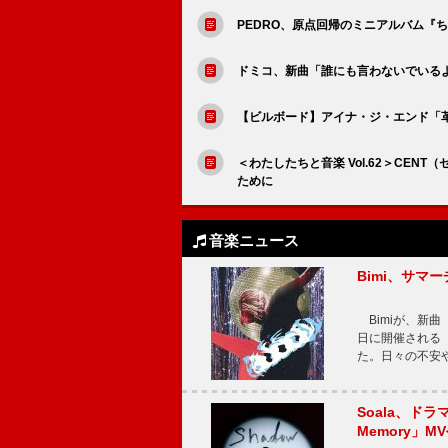
PEDRO、原点回帰のミニアルバム『
ドミコ、新曲「誰にも言わないでいる
【ビルボード】アイナ・ジ・エンド「
＜わたしたちと音楽 Vol.62＞CE
ために
音楽ニュース
Bimi、サマ
Bimiが、新曲「
日に開催される【Bi
た。日々の不安
Soala、ド
Memory」M