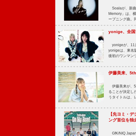
Soalaが、新曲
Memory」は
ープニング曲。同
yonige、全国
yonigeが、11
yonigeは、東名
後初のワンマン
伊藤美来、5t
伊藤美来が、5t
ることが決定した
うタイトルは、レ
【先ヨミ・デジタル
ング首位を独
GfK/NIQ J