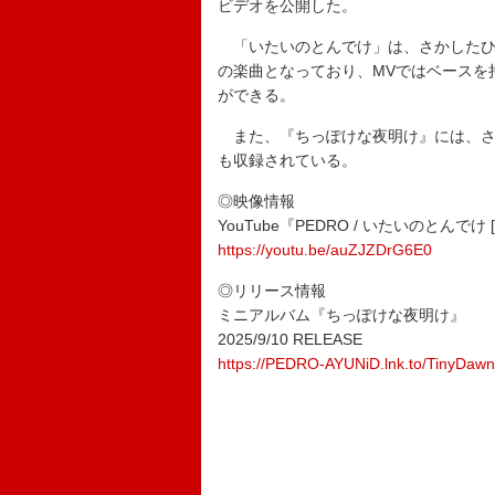
ビデオを公開した。
「いたいのとんでけ」は、さかしたひ
の楽曲となっており、MVではベースを
ができる。
また、『ちっぽけな夜明け』には、さ
も収録されている。
◎映像情報
YouTube『PEDRO / いたいのとんでけ [O
https://youtu.be/auZJZDrG6E0
◎リリース情報
ミニアルバム『ちっぽけな夜明け』
2025/9/10 RELEASE
https://PEDRO-AYUNiD.lnk.to/TinyDaw