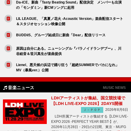
Da-iCE、新曲「Tasty Beating Sound」配信決定 メンバーも出演
の「モンダミン」新CMソングに起用
LIL LEAGUE、「真夏ノ花火 -Acoustic Version」楽曲配信スタート
＆スタジオセッション映像公開
BUDDiiS、グループ結成日に新曲「Dear」配信リリース
原因は自分にある。ニューシングル『パラノイドランデブー』、川
谷絵音＆笹川真生が楽曲提供
Lienel、悪天候の浜辺で踊り狂う「超絶SUMMERでバカになれ」
MV（暴風ver.）公開
音楽ニュース
MUSIC NEWS
LDHアーティストが集結、国立競技場で
【LDH LIVE-EXPO 2026】2DAYS開催
2026年8月6日
Ｊ－ＰＯＰ
LDH所属アーティストが集結する【LDH LIVE-
EXPO 2026 -PERFECT YEAR BEST-】が、
2026年11月28日・29日の2日間、東京・MUFG