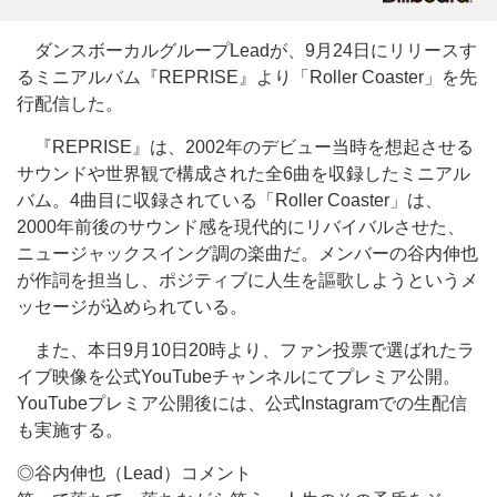
ダンスボーカルグループLeadが、9月24日にリリースす
るミニアルバム『REPRISE』より「Roller Coaster」を先
行配信した。
『REPRISE』は、2002年のデビュー当時を想起させる
サウンドや世界観で構成された全6曲を収録したミニアル
バム。4曲目に収録されている「Roller Coaster」は、
2000年前後のサウンド感を現代的にリバイバルさせた、
ニュージャックスイング調の楽曲だ。メンバーの谷内伸也
が作詞を担当し、ポジティブに人生を謳歌しようというメ
ッセージが込められている。
また、本日9月10日20時より、ファン投票で選ばれたラ
イブ映像を公式YouTubeチャンネルにてプレミア公開。
YouTubeプレミア公開後には、公式Instagramでの生配信
も実施する。
◎谷内伸也（Lead）コメント