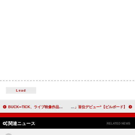
Lead
BUCK∞TICK、ライブ映像作品『ナイショの薔薇の下 2024』よりライブMV公開
【ビルボード】“ニコニコ VOCALOID SONGS TOP20”、DECO*27「モニタリング (Best Friend Remix)」首位デビュー
関連ニュース
RELATED NEWS