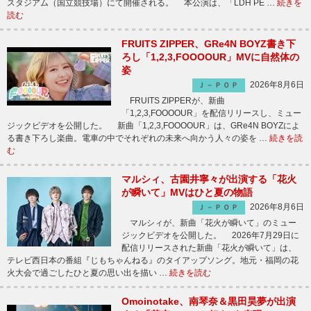
スタジアム（国立競技場）にて開催される。 本公演は、「LDH PE …
続きを
読む
FRUITS ZIPPER、GRe4N BOYZ書き下
ろし「1,2,3,FOOOOUR」MVに自然体の
姿
2026年8月6日
Ｊ－ＰＯＰ
FRUITS ZIPPERが、新曲
「1,2,3,FOOOOUR」を配信リリースし、ミュー
ジックビデオを公開した。 新曲「1,2,3,FOOOOUR」は、GRe4N BOYZによ
る書き下ろし楽曲。電車の中でそれぞれの未来へ向かう人々の姿を …
続きを読
む
マルシィ、古園井寧々が出演する「花火
が瞬いて」MVはひと夏の物語
2026年8月6日
Ｊ－ＰＯＰ
マルシィが、新曲「花火が瞬いて」のミュー
ジックビデオを公開した。 2026年7月29日に
配信リリースされた新曲「花火が瞬いて」は、
テレビ西日本の番組『じもちゃんねる』のタイアップソング。地元・福岡の花
火大会で過ごしたひと夏の思い出を描い …
続きを読む
Omoinotake、南琴奈＆黒田昊夢が出演