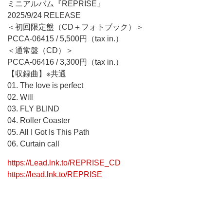
ミニアルバム『REPRISE』
2025/9/24 RELEASE
＜初回限定盤（CD＋フォトブック）＞
PCCA-06415 / 5,500円（tax in.）
＜通常盤（CD）＞
PCCA-06416 / 3,300円（tax in.）
【収録曲】※共通
01. The love is perfect
02. Will
03. FLY BLIND
04. Roller Coaster
05. All I Got Is This Path
06. Curtain call
https://Lead.lnk.to/REPRISE_CD
https://lead.lnk.to/REPRISE