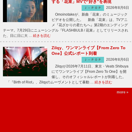
する「花束」MVで“好き”を表現
2026年8月6日
Ｊ－ＰＯＰ
Omoinotakeが、新曲「花束」のミュージック
ビデオを公開した。 新曲「花束」は、TVアニ
メ『花ざかりの君たちへ』第2期のエンディング
テーマ。7月29日にニューシングル『FLASHBULB / 花束』としてリリースされ
た、日に日に大 …
続きを読む
Zilqy、ワンマンライブ【From Zero To
One】公式レポート到着
2026年8月6日
Ｊ－ＰＯＰ
Zilqyが2026年7月11日、東京・Veats Shibuya
にてワンマンライブ【From Zero To One】を開
催し、そのオフィシャルレポートが到着した。
「『Birth of Riot』、Zilqyのムーヴメントとして暴動 …
続きを読む
more »