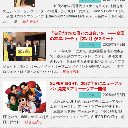
10代20代の同世代リスナーを中心に注目を集
めるシンガーソングライターの映秀。が、8月1日に東京・Spotify O-WESTにて
一夜限りのワンマンライブ【One Night Summer Live 2026 ～色祭～】を開催し
た。 夏 …
続きを読む
「自分だけの1冊との出会いを」――全国
の本屋パーティ【本パ】がスタート
2026年8月9日
Ｊ－ＰＯＰ
2026年8月8日に東京・紀伊國屋書店新宿本店
で、森永乳業のマウントレーニアと「新潮文庫
の100冊」を企画する新潮文庫がコラボしたプロ
ジェクト【本パ】オールナイト・オープニングイベントが開催された。 本プ
ロジェクトは「ほんとのひとやすみ …
続きを読む
SUPER EIGHT、2027年春にニューアル
バム発売＆アリーナツアー開催
2026年8月8日
Ｊ－ＰＯＰ
SUPER EIGHTが、2027年春にニューアルバ
ムをリリースし、アリーナツアーを開催する。
本情報の発表が行われた日は、“令和8年8月8
日”という「888」が並ぶ“超八（スーパーエイト）の日”。SUPER EIGHTは、前
日に行われ …
続きを読む