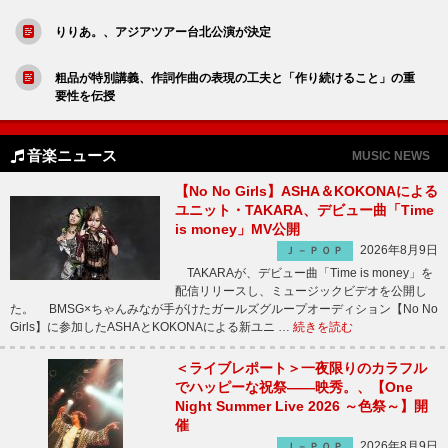
りりあ。、アジアツアー台北公演が決定
粗品が特別講義、作詞作曲の表現の工夫と「作り続けること」の重
要性を伝授
音楽ニュース
MUSIC NEWS
【No No Girls】ASHA＆KOKONAによる
ユニット・TAKARA、デビュー曲「Time
is money」MV公開
2026年8月9日
Ｊ－ＰＯＰ
TAKARAが、デビュー曲「Time is money」を
配信リリースし、ミュージックビデオを公開し
た。 BMSG×ちゃんみなが手がけたガールズグループオーディション【No No
Girls】に参加したASHAとKOKONAによる新ユニ …
続きを読む
＜ライブレポート＞一夜限りのカラフル
でハッピーな祝祭――映秀。、【One
Night Summer Live 2026 ～色祭～】開
催
2026年8月9日
Ｊ－ＰＯＰ