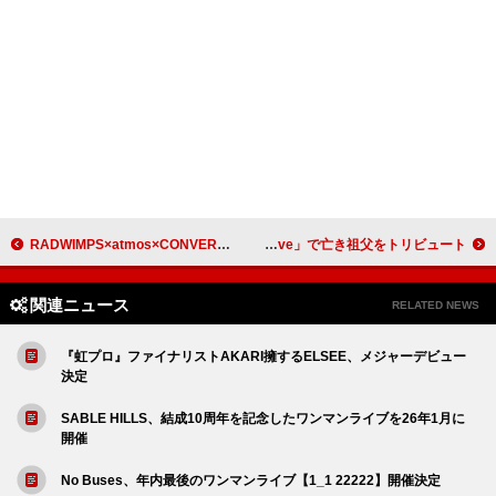
RADWIMPS×atmos×CONVERSEのトリプルコラボレーションモデルが登場
ドロップキック・マーフィーズ、新曲「Chesterfields and Aftershave」で亡き祖父をトリビュート
関連ニュース
RELATED NEWS
『虹プロ』ファイナリストAKARI擁するELSEE、メジャーデビュー
決定
SABLE HILLS、結成10周年を記念したワンマンライブを26年1月に
開催
No Buses、年内最後のワンマンライブ【1_1 22222】開催決定