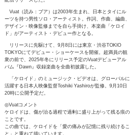
Vuat（読み：ブア）は2003年生まれ、日本とタイにル
ーツを持つ男性ソロ・アーティスト。作詞、作曲、編曲、
デザイン・映像監修までを自ら手掛け、本楽曲「ケロイ
ド」がアーティスト・デビュー作となる。
リリースに先駆けて、9月8日には東京・渋谷TOKIO
TOKYOにてデビュー・ショーケースを開催。超満員の観
衆の前で、2025年冬にリリース予定のVuatデビューアル
バム『Dawn』収録楽曲を全曲初披露した。
「ケロイド」のミュージック・ビデオは、グローバルに
活躍する日本人映像監督Toshiki Yashiroが監修。9月10日
20時に公開予定だ。
◎Vuatコメント
ケロイドは、傷が治る過程で過剰に盛り上がって残る痕の
ことです。
この曲では、ケロイドを「愛の痛みが記憶に残り続けるこ
と」と重ねて描いています。