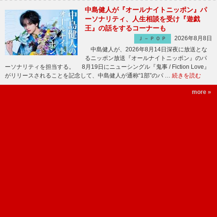
中島健人が『オールナイトニッポン』パ
ーソナリティ、人生相談を受け『遊戯
王』の話をするコーナーも
2026年8月8日
Ｊ－ＰＯＰ
中島健人が、2026年8月14日深夜に放送とな
るニッポン放送『オールナイトニッポン』のパ
ーソナリティを担当する。 8月19日にニューシングル『鬼事 / Fiction Love』
がリリースされることを記念して、中島健人が通称“1部”のパ …
続きを読む
more »