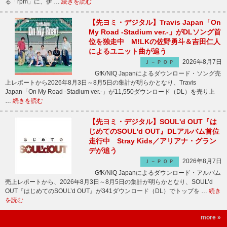
る「rpm」に、伊 …
続きを読む
【先ヨミ・デジタル】Travis Japan「On
My Road -Stadium ver.-」がDLソング首
位を独走中 M!LKの佐野勇斗＆吉田仁人
によるユニット曲が追う
2026年8月7日
Ｊ－ＰＯＰ
GfK/NIQ Japanによるダウンロード・ソング売
上レポートから2026年8月3日～8月5日の集計が明らかとなり、Travis
Japan「On My Road -Stadium ver.-」が11,550ダウンロード（DL）を売り上
…
続きを読む
【先ヨミ・デジタル】SOUL'd OUT『は
じめてのSOUL'd OUT』DLアルバム首位
走行中 Stray Kids／アリアナ・グラン
デが追う
2026年8月7日
Ｊ－ＰＯＰ
GfK/NIQ Japanによるダウンロード・アルバム
売上レポートから、2026年8月3日～8月5日の集計が明らかとなり、SOUL’d
OUT『はじめてのSOUL’d OUT』が341ダウンロード（DL）でトップを …
続き
を読む
more »