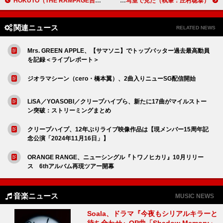
HOKUTO（THE RAMPAGE吉野北人）、TVアニメ『ふたりソロキャンプ』第2クールOPテーマ担当
劇場に足を運ぶべし！圧倒的な臨場感と映像美でよみがえる『オアシス｜ネブワース1996』を試写室で見た（執筆：庄村聡泰）
関連ニュース
RELATED NEWS
Mrs. GREEN APPLE、【サマソニ】でトップバッター過去最高動員
を記録＜ライブレポート＞
ジオラマシーン（cero・橋本翼）、2曲入りニューSG配信開始
LiSA／YOASOBI／クリープハイプら、新たに17曲がマイルストー
ン突破：ストリーミングまとめ
クリープハイプ、12年ぶりライブ映像作品は【現メンバー15周年記
念公演「2024年11月16日」】
ORANGE RANGE、ニューシングル『トワノヒカリ』10月リリー
ス 6thアルバム再現ツアー開幕
音楽ニュース
MUSIC NEWS
Soala、ドラマ『今夜もシリアルキラーと