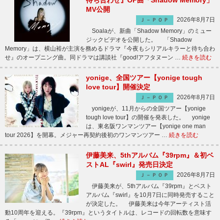
待ち合わせ』OP曲「Shadow Memory」
MV公開
2026年8月7日
Ｊ－ＰＯＰ
Soalaが、新曲「Shadow Memory」のミュー
ジックビデオを公開した。 「Shadow
Memory」は、横山裕が主演を務めるドラマ『今夜もシリアルキラーと待ち合わ
せ』のオープニング曲。同ドラマは講談社『good!アフタヌーン …
続きを読む
yonige、全国ツアー【yonige tough
love tour】開催決定
2026年8月7日
Ｊ－ＰＯＰ
yonigeが、11月からの全国ツアー【yonige
tough love tour】の開催を発表した。 yonige
は、東名阪ワンマンツアー【yonige one man
tour 2026】を開幕。メジャー再契約後初のワンマンツアー …
続きを読む
伊藤美来、5thアルバム『39rpm』＆初ベ
ストAL『swirl』発売日決定
2026年8月7日
Ｊ－ＰＯＰ
伊藤美来が、5thアルバム『39rpm』とベスト
アルバム『swirl』を10月7日に同時発売すること
が決定した。 伊藤美来は今年アーティスト活
動10周年を迎える。『39rpm』というタイトルは、レコードの回転数を意味す