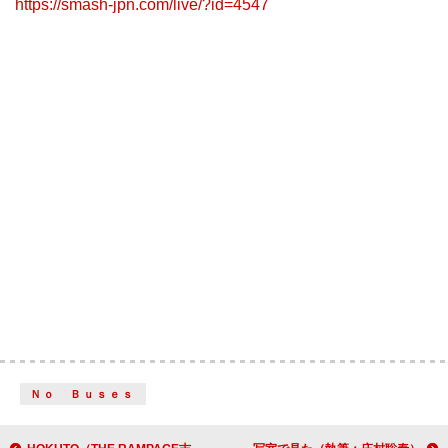
https://smash-jpn.com/live/?id=4547
Ｎｏ Ｂｕｓｅｓ