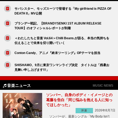
サバシスター、モッズスーツで登場する「My girlfriend is PIZZA OF
DEATH II」MV公開
ブランデー戦記、【BRANDYSENKI 1ST ALBUM RELEASE
TOUR】のオフィシャルレポートが到着
＜わたしたちと音楽 Vol.64＞Chilli Beans.が語る、本当の気持ちを
伝えることで未来を切り開いていく
Conton Candy、アニメ『終末ツーリング』OPテーマを担当
SHISHAMO、9月に東京ワンマンライブ決定 タイトルは「残暑お
見舞い申し上げます!!!」
音楽ニュース
MUSIC NEWS
ソンバー、自身のボディ・イメージとの
葛藤を告白「同じ悩みを抱える人に知っ
てほしかった」
2026年8月7日
洋楽
ソンバーが、最新シングル「My Body Isn’t