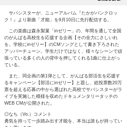
サバシスターが、ニューアルバム『たかがパンクロッ
ク！』より新曲「才能」を9月10日に先行配信する。
この楽曲は森永製菓「inゼリー」の、年間を通して全国
のがんばる高校生を応援する企画【その全力にさしいれ
を。学校にinゼリー】のCMソングとして書き下ろされた
アッパーチューン。学生だけではなく、様々なシーンで頑
張っている多くの人の背中を押してくれる1曲に仕上がっ
ている。
また、同企画の第1弾として、がんばる部活生を応援す
るキャンペーン【部活にinゼリー】と題し、総投票数20万
票を超える応募の中から選ばれた高校でサバシスターがラ
イブを実施した模様を収めたドキュメンタリータッチの
WEB CMが公開された。
◎なち（Vo.）コメント
勇気を持って一歩踏み出す才能を、本当は誰もが持ってい