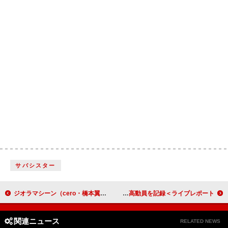
サバシスター
ジオラマシーン（cero・橋本翼）、2曲入りニューSG配信開始
Mrs. GREEN APPLE、【サマソニ】でトップバッター過去最高動員を記録＜ライブレポート＞
関連ニュース
RELATED NEWS