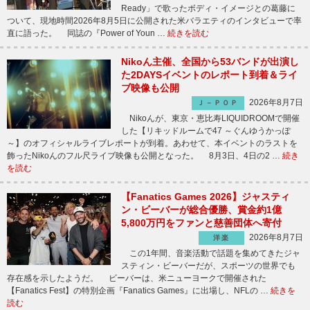
Ready」で歌ったボディ・イメージとの葛藤に
ついて、現地時間2026年8月5日に公開された米バラエティのインタビューで率
直に語った。 同誌の『Power of Youn …
続きを読む
Nikoん主催、全国から53バンドが出演し
た2DAYSイベントのレポート到着＆ライ
ブ映像も公開
2026年8月7日
Ｊ－ＰＯＰ
Nikoんが、東京・恵比寿LIQUIDROOMで開催
した【リキッドルームで47 ～ぐんゆうかっぽ
～】のオフィシャルライブレポートが到着。あわせて、本イベントのラストを
飾ったNikoんのフル尺ライブ映像も公開となった。 8月3日、4日の2 …
続き
を読む
【Fanatics Games 2026】ジャスティ
ン・ビーバーが総合優勝、賞金約1億
5,800万円をファンと慈善団体へ寄付
2026年8月7日
洋楽
この1年間、音楽活動で話題を集めてきたジャ
スティン・ビーバーだが、スポーツの世界でも
存在感を示したようだ。 ビーバーは、米ニューヨークで開催された
【Fanatics Fest】の特別企画『Fanatics Games』に出場し、NFLの …
続きを
読む