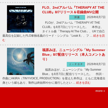
FLO、2ndアルバム『THERAPY AT THE
CLUB』8/7リリース＆収録曲MV公開
2026年8月7日
洋楽
FLOが、2ndアルバム『THERAPY AT THE
CLUB』を8月7日にリリースした。 本作は、
タイトル曲「Therapy At The Club」、UKで自己
最高位を記録したFLO単独名義のリード・シングル「Leak It」、フ …
続きを読
む
福原みほ、ニューシングル「My Summer
Blue」8/7配信リリース（本人コメントあ
り）
2026年8月7日
Ｊ－ＰＯＰ
福原みほが、ニューシングル「My Summer
Blue」を8月7日に配信リリースした。 作詞・
作曲にAKIRA（TINYVOICE, PRODUCTION）を迎えた本作は、ともに北海道出
身という縁もあり、制作は終始和やかに進行したとい …
続きを読む
more »