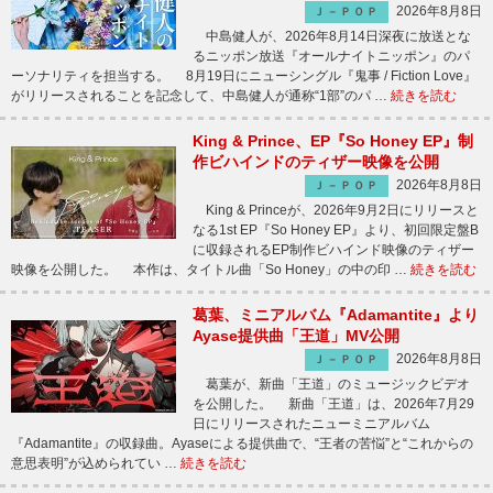
2026年8月8日
Ｊ－ＰＯＰ
中島健人が、2026年8月14日深夜に放送とな
るニッポン放送『オールナイトニッポン』のパ
ーソナリティを担当する。 8月19日にニューシングル『鬼事 / Fiction Love』
がリリースされることを記念して、中島健人が通称“1部”のパ …
続きを読む
King & Prince、EP『So Honey EP』制
作ビハインドのティザー映像を公開
2026年8月8日
Ｊ－ＰＯＰ
King & Princeが、2026年9月2日にリリースと
なる1st EP『So Honey EP』より、初回限定盤B
に収録されるEP制作ビハインド映像のティザー
映像を公開した。 本作は、タイトル曲「So Honey」の中の印 …
続きを読む
葛葉、ミニアルバム『Adamantite』より
Ayase提供曲「王道」MV公開
2026年8月8日
Ｊ－ＰＯＰ
葛葉が、新曲「王道」のミュージックビデオ
を公開した。 新曲「王道」は、2026年7月29
日にリリースされたニューミニアルバム
『Adamantite』の収録曲。Ayaseによる提供曲で、“王者の苦悩”と“これからの
意思表明”が込められてい …
続きを読む