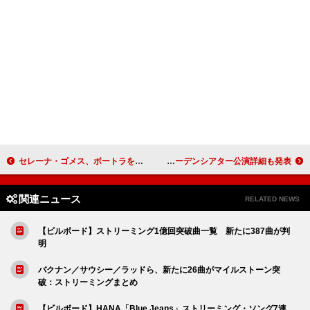
セレーナ・ゴメス、ボートラを含む『リバイバル』10周年記念アナログ盤発売
lynch.、2ndリテイクアルバムからリードトラック「BRINGER」MV公開 12/28開催の東京ガーデンシアター公演詳細も発表
関連ニュース
RELATED NEWS
【ビルボード】ストリーミング1億回突破曲一覧 新たに387曲が判
明
バクナン／サウシー／ラッドら、新たに26曲がマイルストーン突
破：ストリーミングまとめ
【ビルボード】HANA「Blue Jeans」ストリーミング・ソング7連