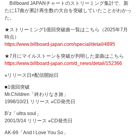
Billboard JAPANチャートのストリーミング集計で、新
たに17曲が累計再生数の大台を突破していたことがわかっ
た。
★ストリーミング1億回突破曲一覧はこちら（2025年7月
時点）
https://www.billboard-japan.com/special/detail/4895
★7月にマイルストーンを突破が判明した楽曲はこちら
https://www.billboard-japan.com/d_news/detail/152366
※リリース日≠配信開始日
■1億回突破
Mr.Children「終わりなき旅」
1998/10/21 リリース ※CD発売日
B’z「ultra soul」
2001/3/14 リリース ※CD発売日
AK-69「And I Love You So」