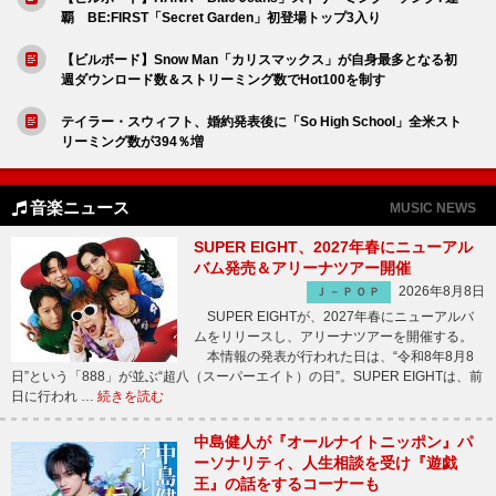
覇 BE:FIRST「Secret Garden」初登場トップ3入り
【ビルボード】Snow Man「カリスマックス」が自身最多となる初
週ダウンロード数＆ストリーミング数でHot100を制す
テイラー・スウィフト、婚約発表後に「So High School」全米スト
リーミング数が394％増
音楽ニュース
MUSIC NEWS
SUPER EIGHT、2027年春にニューアル
バム発売＆アリーナツアー開催
2026年8月8日
Ｊ－ＰＯＰ
SUPER EIGHTが、2027年春にニューアルバ
ムをリリースし、アリーナツアーを開催する。
本情報の発表が行われた日は、“令和8年8月8
日”という「888」が並ぶ“超八（スーパーエイト）の日”。SUPER EIGHTは、前
日に行われ …
続きを読む
中島健人が『オールナイトニッポン』パ
ーソナリティ、人生相談を受け『遊戯
王』の話をするコーナーも