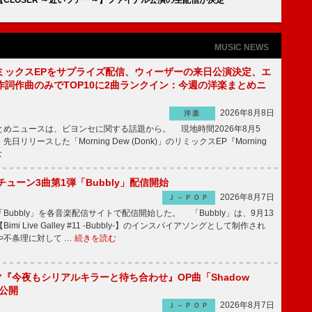
MUSIC NEWS
ミックスEPをサプライズ配信、ウィーザーの来日公演決定、エ
作詞作曲のみでTOP10に2曲ランクイン：今週の洋楽まとめニ
2026年8月8日
洋楽
めニュースは、ビヨンセに関する話題から。 現地時間2026年8月5
日リリースした「Morning Dew (Donk)」のリミックスEP『Morning
む
ーチューン3曲第1弾「Bubbly」配信開始
2026年8月7日
Ｊ－ＰＯＰ
Bubbly」を各音楽配信サイトで配信開始した。 「Bubbly」は、9月13
mi Live Galley #11 -Bubbly-】のインスパイアソングとして制作され
や不条理に対して …
続きを読む
ラマ『今夜もシリアルキラーと待ち合わせ』OP曲「Shadow
V公開
2026年8月7日
Ｊ－ＰＯＰ