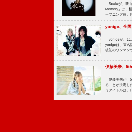
Soalaが、新曲
Memory」は
ープニング曲。同
yonige、全国
yonigeが、11
yonigeは、東名
後初のワンマン
伊藤美来、5t
伊藤美来が、5t
ることが決定した
うタイトルは、レ