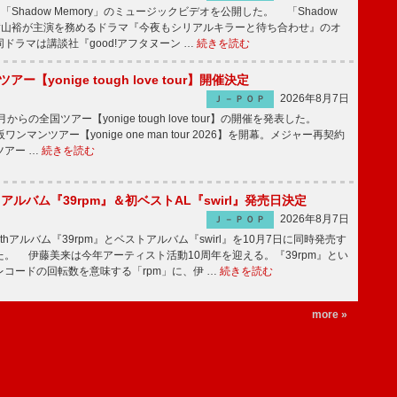
「Shadow Memory」のミュージックビデオを公開した。 「Shadow
、横山裕が主演を務めるドラマ『今夜もシリアルキラーと待ち合わせ』のオ
ドラマは講談社『good!アフタヌーン …
続きを読む
ツアー【yonige tough love tour】開催決定
2026年8月7日
Ｊ－ＰＯＰ
月からの全国ツアー【yonige tough love tour】の開催を発表した。
阪ワンマンツアー【yonige one man tour 2026】を開幕。メジャー再契約
ツアー …
続きを読む
hアルバム『39rpm』＆初ベストAL『swirl』発売日決定
2026年8月7日
Ｊ－ＰＯＰ
hアルバム『39rpm』とベストアルバム『swirl』を10月7日に同時発売す
。 伊藤美来は今年アーティスト活動10周年を迎える。『39rpm』とい
コードの回転数を意味する「rpm」に、伊 …
続きを読む
more »