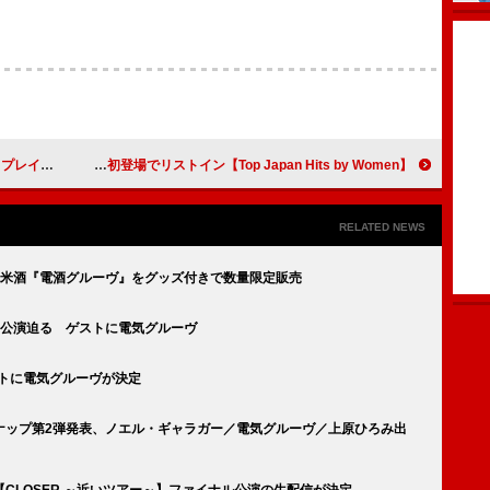
ライザー解禁
【Top Japan Hits by Women】乃紫「1000日間」など初登場でリストイン
RELATED NEWS
純米酒『電酒グルーヴ』をグッズ付きで数量限定販売
日公演迫る ゲストに電気グルーヴ
ストに電気グルーヴが決定
24】ラインナップ第2弾発表、ノエル・ギャラガー／電気グルーヴ／上原ひろみ出
CLOSER ～近いツアー～】ファイナル公演の生配信が決定