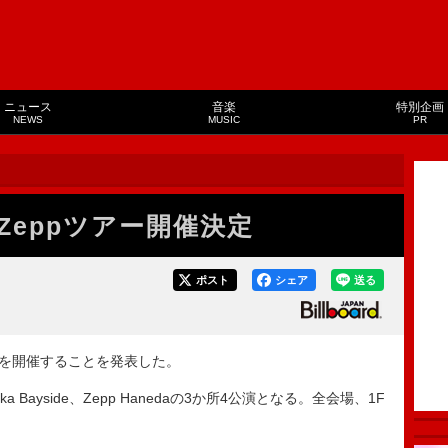
ニュース
音楽
特別企画
NEWS
MUSIC
PR
Zeppツアー開催決定
ポスト
シェア
送る
ーを開催することを発表した。
ka Bayside、Zepp Hanedaの3か所4公演となる。全会場、1F