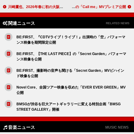
川崎鷹也、2026年春に初の大阪城ホール＆日本武道館公演開催
Novelbright、“電波”がテーマの「Call me」MVプレミア公開
関連ニュース
RELATED NEWS
BE:FIRST、『CDTVライブ！ライブ！』出演時の「空」パフォーマ
ンス映像を期間限定公開
BE:FIRST、【THE LAST PIECE】の「Secret Garden」パフォーマ
ンス映像を公開
BE:FIRST、撮影時の音声も聞ける「Secret Garden」MVビハイン
ド映像を公開
Novel Core、全国ツアー映像を収めた「EVER EVER GREEN」MV
公開
BMSGが渋谷を巨大アートギャラリーに変える特別企画「BMSG
STREET GALLERY」開催
音楽ニュース
MUSIC NEWS