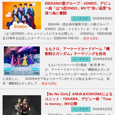
EBiDANの新グループ・iiONDO、デビュ
ー曲「はつ恋ONDO」MVで“良い温度”を
保つ為に奮闘
2026年8月9日
Ｊ－ＰＯＰ
EBiDAN（恵比寿学園男子部）の新グループ・
iiONDO（読み：イイオンド）が、デビュー曲
「はつ恋ONDO」のミュージックビデオを公開した。 iiONDOは、EBiDAN発
足15周年を記念したオーディション【EBiDAN THE AU …
続きを読む
ももクロ、アーケードカードゲーム『機
動戦士ガンダム』テーマソングを担当
2026年8月9日
Ｊ－ＰＯＰ
ももいろクローバーZの新曲「無 我 夢 中」
が、アーケードカードゲーム『機動戦士ガンダ
ム アーセナルコマンダー ver.β』のテーマソング
に決定した。 2026年8月下旬よりオープンβテストが始まる本ゲームは、前
作『機動戦士ガンダム ア …
続きを読む
【No No Girls】ASHA＆KOKONAによる
ユニット・TAKARA、デビュー曲「Time
is money」MV公開
2026年8月9日
Ｊ－ＰＯＰ