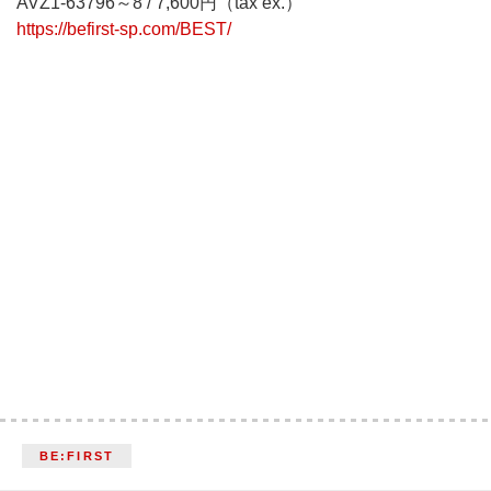
AVZ1-63796～8 / 7,600円（tax ex.）
https://befirst-sp.com/BEST/
BE:FIRST