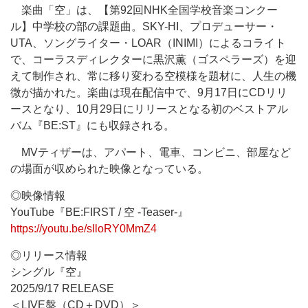
楽曲「空」は、【第92回NHK全国学校音楽コンクー
ル】中学校の部の課題曲。SKY-HI、プロデューサー・
UTA、ソングライター・LOAR（INIMI）によるコライト
で、コーラスディレクターに黒沢薫（ゴスペラーズ）を迎
えて制作され、常に移り変わる空模様を題材に、人生の機
微が描かれた。楽曲は現在配信中で、9月17日にCDリリ
ースとなり、10月29日にリリースとなる初のベストアル
バム『BE:ST』にも収録される。
MVティザーは、アパート、電車、コンビニ、部屋など
の場面が収められた映像となっている。
◎映像情報
YouTube『BE:FIRST / 空 -Teaser-』
https://youtu.be/sIloRY0MmZ4
◎リリース情報
シングル『空』
2025/9/17 RELEASE
＜LIVE盤（CD＋DVD）＞