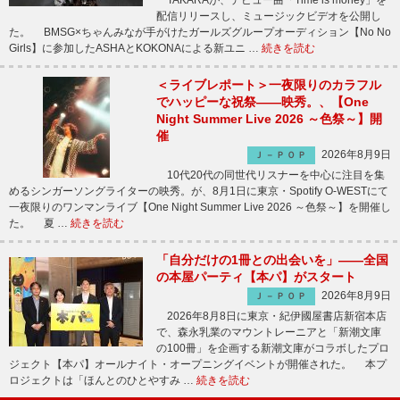
TAKARAが、デビュー曲「Time is money」を
配信リリースし、ミュージックビデオを公開し
た。 BMSG×ちゃんみなが手がけたガールズグループオーディション【No No
Girls】に参加したASHAとKOKONAによる新ユニ …
続きを読む
＜ライブレポート＞一夜限りのカラフル
でハッピーな祝祭――映秀。、【One
Night Summer Live 2026 ～色祭～】開
催
2026年8月9日
Ｊ－ＰＯＰ
10代20代の同世代リスナーを中心に注目を集
めるシンガーソングライターの映秀。が、8月1日に東京・Spotify O-WESTにて
一夜限りのワンマンライブ【One Night Summer Live 2026 ～色祭～】を開催し
た。 夏 …
続きを読む
「自分だけの1冊との出会いを」――全国
の本屋パーティ【本パ】がスタート
2026年8月9日
Ｊ－ＰＯＰ
2026年8月8日に東京・紀伊國屋書店新宿本店
で、森永乳業のマウントレーニアと「新潮文庫
の100冊」を企画する新潮文庫がコラボしたプロ
ジェクト【本パ】オールナイト・オープニングイベントが開催された。 本プ
ロジェクトは「ほんとのひとやすみ …
続きを読む