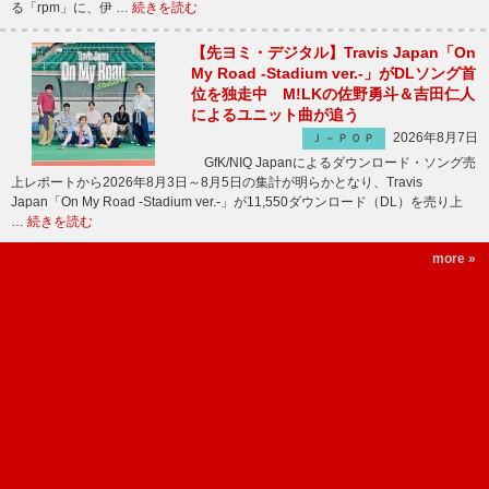
る「rpm」に、伊 …
続きを読む
【先ヨミ・デジタル】Travis Japan「On
My Road -Stadium ver.-」がDLソング首
位を独走中 M!LKの佐野勇斗＆吉田仁人
によるユニット曲が追う
2026年8月7日
Ｊ－ＰＯＰ
GfK/NIQ Japanによるダウンロード・ソング売
上レポートから2026年8月3日～8月5日の集計が明らかとなり、Travis
Japan「On My Road -Stadium ver.-」が11,550ダウンロード（DL）を売り上
…
続きを読む
more »