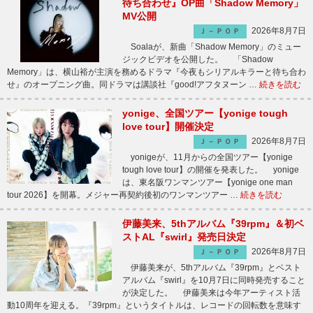
待ち合わせ』OP曲「Shadow Memory」
MV公開
2026年8月7日
Ｊ－ＰＯＰ
Soalaが、新曲「Shadow Memory」のミュー
ジックビデオを公開した。 「Shadow
Memory」は、横山裕が主演を務めるドラマ『今夜もシリアルキラーと待ち合わ
せ』のオープニング曲。同ドラマは講談社『good!アフタヌーン …
続きを読む
yonige、全国ツアー【yonige tough
love tour】開催決定
2026年8月7日
Ｊ－ＰＯＰ
yonigeが、11月からの全国ツアー【yonige
tough love tour】の開催を発表した。 yonige
は、東名阪ワンマンツアー【yonige one man
tour 2026】を開幕。メジャー再契約後初のワンマンツアー …
続きを読む
伊藤美来、5thアルバム『39rpm』＆初ベ
ストAL『swirl』発売日決定
2026年8月7日
Ｊ－ＰＯＰ
伊藤美来が、5thアルバム『39rpm』とベスト
アルバム『swirl』を10月7日に同時発売すること
が決定した。 伊藤美来は今年アーティスト活
動10周年を迎える。『39rpm』というタイトルは、レコードの回転数を意味す