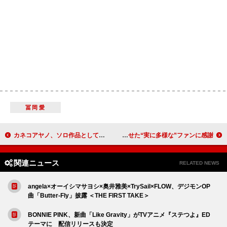
冨岡愛
カネコアヤノ、ソロ作品として弾き語りで再録音したアルバム『石の糸 ひとりでに』発売決定
Ado、米ビルボードのポッドキャスト『Behind the Setlist』で欧米のアリーナを完売させた“実に多様な”ファンに感謝
関連ニュース
RELATED NEWS
angela×オーイシマサヨシ×奥井雅美×TrySail×FLOW、デジモンOP
曲「Butter-Fly」披露 ＜THE FIRST TAKE＞
BONNIE PINK、新曲「Like Gravity」がTVアニメ『ステつよ』ED
テーマに 配信リリースも決定