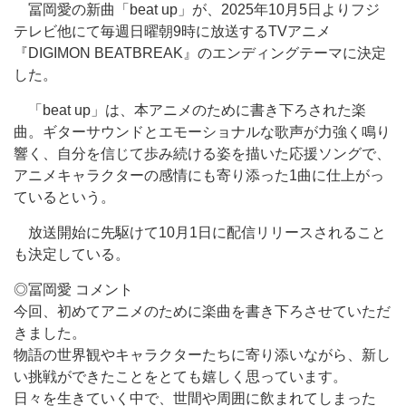
冨岡愛の新曲「beat up」が、2025年10月5日よりフジ
テレビ他にて毎週日曜朝9時に放送するTVアニメ
『DIGIMON BEATBREAK』のエンディングテーマに決定
した。
「beat up」は、本アニメのために書き下ろされた楽
曲。ギターサウンドとエモーショナルな歌声が力強く鳴り
響く、自分を信じて歩み続ける姿を描いた応援ソングで、
アニメキャラクターの感情にも寄り添った1曲に仕上がっ
ているという。
放送開始に先駆けて10月1日に配信リリースされること
も決定している。
◎冨岡愛 コメント
今回、初めてアニメのために楽曲を書き下ろさせていただ
きました。
物語の世界観やキャラクターたちに寄り添いながら、新し
い挑戦ができたことをとても嬉しく思っています。
日々を生きていく中で、世間や周囲に飲まれてしまった