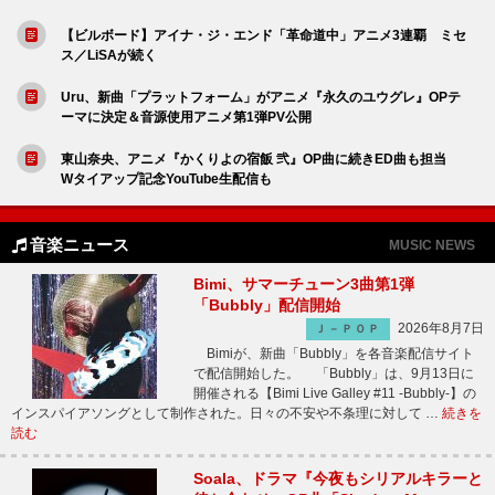
【ビルボード】アイナ・ジ・エンド「革命道中」アニメ3連覇 ミセ
ス／LiSAが続く
Uru、新曲「プラットフォーム」がアニメ『永久のユウグレ』OPテ
ーマに決定＆音源使用アニメ第1弾PV公開
東山奈央、アニメ『かくりよの宿飯 弐』OP曲に続きED曲も担当
Wタイアップ記念YouTube生配信も
音楽ニュース
MUSIC NEWS
Bimi、サマーチューン3曲第1弾
「Bubbly」配信開始
2026年8月7日
Ｊ－ＰＯＰ
Bimiが、新曲「Bubbly」を各音楽配信サイト
で配信開始した。 「Bubbly」は、9月13日に
開催される【Bimi Live Galley #11 -Bubbly-】の
インスパイアソングとして制作された。日々の不安や不条理に対して …
続きを
読む
Soala、ドラマ『今夜もシリアルキラーと