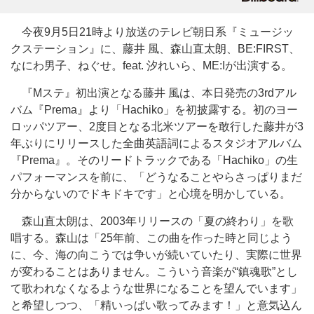
今夜9月5日21時より放送のテレビ朝日系『ミュージッ
クステーション』に、藤井 風、森山直太朗、BE:FIRST、
なにわ男子、ねぐせ。feat. 汐れいら、ME:Iが出演する。
『Mステ』初出演となる藤井 風は、本日発売の3rdアル
バム『Prema』より「Hachiko」を初披露する。初のヨー
ロッパツアー、2度目となる北米ツアーを敢行した藤井が3
年ぶりにリリースした全曲英語詞によるスタジオアルバム
『Prema』。そのリードトラックである「Hachiko」の生
パフォーマンスを前に、「どうなることやらさっぱりまだ
分からないのでドキドキです」と心境を明かしている。
森山直太朗は、2003年リリースの「夏の終わり」を歌
唱する。森山は「25年前、この曲を作った時と同じよう
に、今、海の向こうでは争いが続いていたり、実際に世界
が変わることはありません。こういう音楽が“鎮魂歌”とし
て歌われなくなるような世界になることを望んでいます」
と希望しつつ、「精いっぱい歌ってみます！」と意気込ん