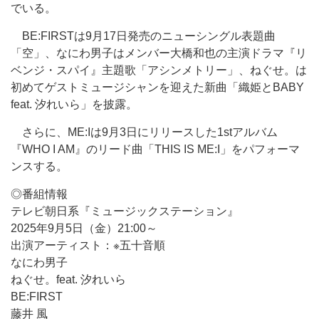
でいる。
BE:FIRSTは9月17日発売のニューシングル表題曲
「空」、なにわ男子はメンバー大橋和也の主演ドラマ『リ
ベンジ・スパイ』主題歌「アシンメトリー」、ねぐせ。は
初めてゲストミュージシャンを迎えた新曲「織姫とBABY
feat. 汐れいら」を披露。
さらに、ME:Iは9月3日にリリースした1stアルバム
『WHO I AM』のリード曲「THIS IS ME:I」をパフォーマ
ンスする。
◎番組情報
テレビ朝日系『ミュージックステーション』
2025年9月5日（金）21:00～
出演アーティスト：※五十音順
なにわ男子
ねぐせ。feat. 汐れいら
BE:FIRST
藤井 風