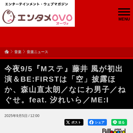
MENU
音楽
音楽ニュース
今夜9/5『Mステ』藤井 風が初出
演＆BE:FIRSTは「空」披露ほ
か、森山直太朗／なにわ男子／ね
ぐせ。feat. 汐れいら／ME:I
2025年9月5日 / 12:00
ポスト
シェア
送る