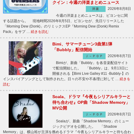
クイン：今週の洋楽まとめニュース
2026年8月8日
洋楽
今週の洋楽まとめニュースは、ビヨンセに関
する話題から。 現地時間2026年8月5日、ビヨンセが、先日リリースした
「Morning Dew (Donk)」のリミックスEP『Morning Dew (Donk) Remix
Pack』をサプ …
続きを読む
Bimi、サマーチューン3曲第1弾
「Bubbly」配信開始
2026年8月7日
Ｊ－ＰＯＰ
Bimiが、新曲「Bubbly」を各音楽配信サイト
で配信開始した。 「Bubbly」は、9月13日に
開催される【Bimi Live Galley #11 -Bubbly-】の
インスパイアソングとして制作された。日々の不安や不条理に対して …
続きを
読む
Soala、ドラマ『今夜もシリアルキラーと
待ち合わせ』OP曲「Shadow Memory」
MV公開
2026年8月7日
Ｊ－ＰＯＰ
Soalaが、新曲「Shadow Memory」のミュー
ジックビデオを公開した。 「Shadow
Memory」は、横山裕が主演を務めるドラマ『今夜もシリアルキラーと待ち合わ