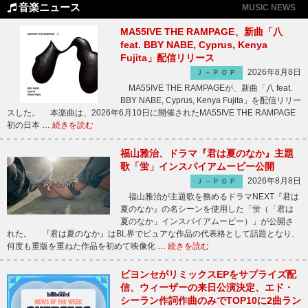
音楽ニュース
MUSIC NEWS
MA55IVE THE RAMPAGE、新曲「八
feat. BBY NABE, Cyprus, Kenya
Fujita」配信リリース
2026年8月8日
Ｊ－ＰＯＰ
MA55IVE THE RAMPAGEが、新曲「八 feat.
BBY NABE, Cyprus, Kenya Fujita」を配信リリー
スした。 本楽曲は、2026年6月10日に開催されたMA55IVE THE RAMPAGE
初の日本 …
続きを読む
福山雅治、ドラマ『君は夏のなか』主題
歌「蛍」インスパイアムービー公開
2026年8月8日
Ｊ－ＰＯＰ
福山雅治が主題歌を務めるドラマNEXT『君は
夏のなか』の名シーンを使用した「蛍（「君は
夏のなか」インスパイアムービー）」が公開さ
れた。 『君は夏のなか』はBL界でピュアな作品の代表格として話題となり、
何度も重版を重ねた作品を初めて映像化 …
続きを読む
ビヨンセがリミックスEPをサプライズ配
信、ウィーザーの来日公演決定、エド・
シーラン作詞作曲のみでTOP10に2曲ラン