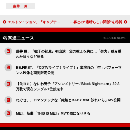
藤井 風
エルトン・ジョン、『キャプテン・ファンタスティック』50周年記念エディションを10/24リリース
デヴィッド・バーン、オリヴィア・ロドリゴの観客との“素晴らしい関係”を称賛
関連ニュース
RELATED NEWS
藤井 風、『徹子の部屋』初出演 父の教えを胸に…「努力」積み重
ねた日々など語る
BE:FIRST、『CDTVライブ！ライブ！』出演時の「空」パフォーマ
ンス映像を期間限定公開
【先ヨミ】なにわ男子『アシンメトリー / Black Nightmare』30.8
万枚で現在シングル1位独走中
ねぐせ。、ロマンチックな「織姫とBABY feat. 汐れいら」MV公開
ME:I、新曲「THIS IS ME:I」MVで猫になりきる