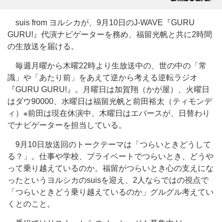
suis from ヨルシカが、9月10日のJ-WAVE『GURU
GURU!』代演ナビゲーターを務め、福留光帆と共に2時間
の生放送を届ける。
毎週月曜から木曜22時より生放送中の、世の中の「常
識」や「あたり前」をあえて逆から考える逆転ラジオ
『GURU GURU!』。月曜日は加賀翔（かが屋）、火曜日
はダウ90000、水曜日は福留光帆と前田裕太（ティモンデ
ィ）※前田は現在休演中、木曜日はエバースが、日替わり
でナビゲーターを担当している。
9月10日放送回のトークテーマは「つらいときどうして
る？」。仕事や学校、プライベートでつらいとき、どうや
って乗り越えているのか。福留がつらいとき心の支えにな
ったというヨルシカのsuisを迎え、2人ならではの視点で
「つらいときどう乗り越えているのか」グルグル考えてい
くとのこと。