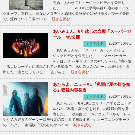
開始、あわせてミュージックビデオを公開し
た。 LIL LEAGUEは平均年齢19歳のボーイズ
グループ。本作は、切ないメロディと繊細な歌詞が心に寄り添うバラード楽曲
で、流れていく日常の中で …
続きを読む
あいみょん、6年越しの念願「スーパーガ
ール」MV公開
2026年8月8日
Ｊ－ＰＯＰ
あいみょんが、「スーパーガール」のミュー
ジックビデオを公開した。 「スーパーガー
ル」は、2022年リリースの4thアルバム『瞳へ落
ちるよレコード』に収録されている楽曲で、あいみょんのボーカル表現を引き
出した一曲となっている。 あいみょ …
続きを読む
あたらよ、ニューAL『私雨に夏の灯を知
る』収録内容発表
2026年8月8日
Ｊ－ＰＯＰ
あたらよが、8月19日にリリースするニューア
ルバム『私雨に夏の灯を知る』の収録内容を発
表した。 収録曲は、TVアニメ『ヘルモード～
やり込み好きのゲーマーは廃設定の異世界で無双する～』オープニングテーマ
の「ハク」、劇場版『僕の心のヤバイや …
続きを読む