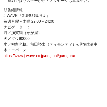
番組ではリスナーからのメッセージも募集中だ。
◎番組情報
J-WAVE『GURU GURU!』
毎週月曜～木曜 22:00～24:00
ナビゲーター：
月／加賀翔（かが屋）
火／ダウ90000
水／福留光帆、前田裕太（ティモンディ）※現在休演中
木／エバース
https://www.j-wave.co.jp/original/guruguru/