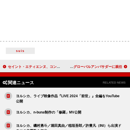
suis
セイント・エティエンヌ、コンフィデンス・マンとタッグを組んだ「Brand New Me」MV公開
幾田りら、楽曲「百花繚乱」英語版を配信リリース コーチのグローバルアンバサダーに就任
関連ニュース
RELATED NEWS
ヨルシカ、ライブ映像作品『LIVE 2024「前世」』全編をYouTube
公開
ヨルシカ、n-buna制作の「修羅」MV公開
ヨルシカ、磯村勇斗／堀田真由／稲垣吾郎／許豊凡（INI）ら出演ド