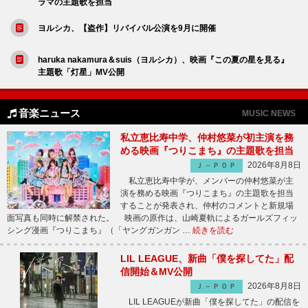
ラマの主題歌を担当
ヨルシカ、【盗作】リバイバル公演を9月に開催
haruka nakamura＆suis（ヨルシカ）、映画『この夏の星を見る』
主題歌「灯星」MV公開
音楽ニュース
MUSIC NEWS
私立恵比寿中学、仲村悠菜が初主演を務
める映画『つりこまち』の主題歌を担当
2026年8月8日
Ｊ－ＰＯＰ
私立恵比寿中学が、メンバーの仲村悠菜が主
演を務める映画『つりこまち』の主題歌を担当
することが発表され、仲村のコメントと新規場
面写真も同時に解禁された。 映画の原作は、山崎夏軌によるガールズフィッ
シング漫画『つりこまち』（「ヤングガンガン …
続きを読む
LIL LEAGUE、新曲「僕を探してた」配
信開始＆MV公開
2026年8月8日
Ｊ－ＰＯＰ
LIL LEAGUEが新曲「僕を探してた」の配信を