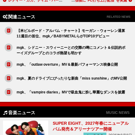
レディー・ガガ、ティム・バートンが監督した「The Dead Dance」MV解禁
マカロニえんぴつ、9/4下北沢SHELTER公演の生配信後に“FC打ち上げ配信”を実施
関連ニュース
RELATED NEWS
【米ビルボード・アルバム・チャート】モーガン・ウォーレン通算
11週目の首位、mgk／BABYMETALらがTOP10デビュー
mgk、シドニー・スウィーニーとの交際の噂にコメント＆伝説的ボ
ーイズグループとのコラボ熱望も明かす
mgk、「outlaw overture」MV＆最新パフォーマンス映像公開
mgk、夏のドライブにぴったりな新曲「miss sunshine」のMV公開
mgk、「vampire diaries」MVで吸血鬼に扮し華麗なダンスを披露
音楽ニュース
MUSIC NEWS
SUPER EIGHT、2027年春にニューアル
バム発売＆アリーナツアー開催