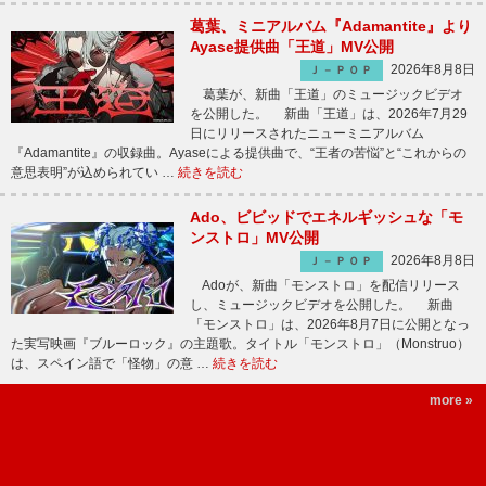
葛葉、ミニアルバム『Adamantite』より
Ayase提供曲「王道」MV公開
2026年8月8日
Ｊ－ＰＯＰ
葛葉が、新曲「王道」のミュージックビデオ
を公開した。 新曲「王道」は、2026年7月29
日にリリースされたニューミニアルバム
『Adamantite』の収録曲。Ayaseによる提供曲で、“王者の苦悩”と“これからの
意思表明”が込められてい …
続きを読む
Ado、ビビッドでエネルギッシュな「モ
ンストロ」MV公開
2026年8月8日
Ｊ－ＰＯＰ
Adoが、新曲「モンストロ」を配信リリース
し、ミュージックビデオを公開した。 新曲
「モンストロ」は、2026年8月7日に公開となっ
た実写映画『ブルーロック』の主題歌。タイトル「モンストロ」（Monstruo）
は、スペイン語で「怪物」の意 …
続きを読む
more »