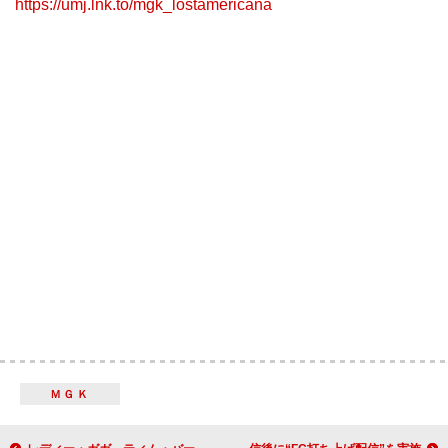
https://umj.lnk.to/mgk_lostamericana
ＭＧＫ