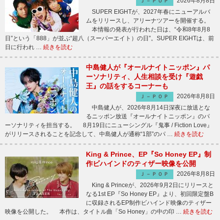
2026年8月8日
Ｊ－ＰＯＰ
SUPER EIGHTが、2027年春にニューアルバ
ムをリリースし、アリーナツアーを開催する。
本情報の発表が行われた日は、“令和8年8月8
日”という「888」が並ぶ“超八（スーパーエイト）の日”。SUPER EIGHTは、前
日に行われ …
続きを読む
中島健人が『オールナイトニッポン』パ
ーソナリティ、人生相談を受け『遊戯
王』の話をするコーナーも
2026年8月8日
Ｊ－ＰＯＰ
中島健人が、2026年8月14日深夜に放送とな
るニッポン放送『オールナイトニッポン』のパ
ーソナリティを担当する。 8月19日にニューシングル『鬼事 / Fiction Love』
がリリースされることを記念して、中島健人が通称“1部”のパ …
続きを読む
King & Prince、EP『So Honey EP』制
作ビハインドのティザー映像を公開
2026年8月8日
Ｊ－ＰＯＰ
King & Princeが、2026年9月2日にリリースと
なる1st EP『So Honey EP』より、初回限定盤B
に収録されるEP制作ビハインド映像のティザー
映像を公開した。 本作は、タイトル曲「So Honey」の中の印 …
続きを読む