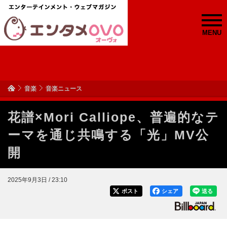
MENU
音楽
音楽ニュース
花譜×Mori Calliope、普遍的なテ
ーマを通じ共鳴する「光」MV公
開
2025年9月3日 / 23:10
ポスト
シェア
送る