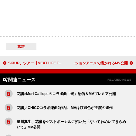
花譜
SIRUP、ツアー【NEXT LIFE TOUR 2025】横浜公演のライブダイジェスト映像を公開
山下達郎、2年ぶりの新曲「オノマトペISLAND」本日配信＆ストップモーションアニメで描かれるMV公開
関連ニュース
RELATED NEWS
花譜×Mori Calliopeのコラボ曲「光」配信＆MVプレミア公開
花譜／CHiCOコラボ楽曲2作品、MVは渡辺色が主演の連作
笹川真生、花譜をゲストボーカルに招いた「ないてわめいてきらめ
いて」MV公開