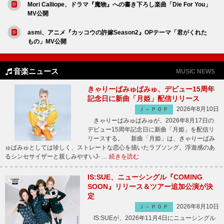
Mori Calliope、ドラマ『魔物』への書き下ろし楽曲「Die For You」
MV公開
asmi、アニメ『カッコウの許嫁Season2』OPテーマ「君がくれた
もの」MV公開
音楽ニュース
MUSIC NEWS
きゃりーぱみゅぱみゅ、デビュー15周年
記念日に新曲「月姫」配信リリース
2026年8月10日
Ｊ－ＰＯＰ
きゃりーぱみゅぱみゅが、2026年8月17日の
デビュー15周年記念日に新曲「月姫」を配信リ
リースする。 新曲「月姫」は、きゃりーぱみ
ゅぱみゅとしては珍しく、ストレートな恋心を描いたラブソング。浮遊感のあ
るシンセサイザーと親しみやすいJ- …
続きを読む
IS:SUE、ニューシングル『COMING
SOON』リリース＆ツアー追加公演が決
定
2026年8月10日
Ｊ－ＰＯＰ
IS:SUEが、2026年11月4日にニューシングル