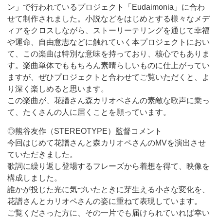
ン」で行われているプロジェクト「Eudaimonia」に合わ
せて制作されました。小説などをはじめとする様々なメデ
ィアをクロスしながら、ストーリーテリングを通じて幸福
や運命、自由意志などに触れていく本プロジェクトにおい
て、この楽曲は特別な意味を持っており、核心でもありま
す。楽曲単体でももちろん素晴らしいものに仕上がってい
ますが、ぜひプロジェクトと合わせてご覧いただくと、よ
り深く楽しめると思います。
この楽曲が、花譜さん森カリオペさんの素敵な歌声に乗っ
て、たくさんの人に届くことを願っています。
◎熊谷友作（STEREOTYPE）監督コメント
今回はじめて花譜さんと森カリオペさんのMVを演出させ
ていただきました。
歌詞に繰り返し登場するフレーズから着想を得て、映像を
構成しました。
誰かが投じた光に気づいたときに芽生える小さな変化を、
花譜さんとカリオペさんの姿に重ねて表現しています。
ご覧くださった方に、その一片でも届けられていれば幸い