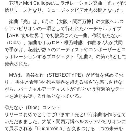
花譜とMori Calliopeのコラボレーション楽曲「光」が配
信リリースとなり、ミュージックビデオも公開となった。
楽曲「光」は、6月に【大阪・関西万博】の大阪ヘルス
ケアパビリオンの一環として行われたバーチャルライブ
【ARK-或ル世界-】で初披露された一曲。作詞をたなか
（Dios）、編曲をボカロP・椎乃味醂、作曲を2人が共同
で手がけ、花譜が数々のアーティストやコンポーザーとコ
ラボレーションするプロジェクト「組曲2」の第7弾として
発表された。
MVは、熊谷友作（STEREOTYPE）が監督を務めてお
り、“再生と希望”や“死や境界を超える強さ”を感じさせな
がら、バーチャルアーティストが“光”という普遍的なテー
マを通じ共鳴する作品となっている。
◎たなか（Dios）コメント
リリースおめでとうございます！光という楽曲を作らせて
いただきました。大阪・関西万博ヘルスケアパビリオンに
て展示される「Eudaimonia」が突きつける二つの未来を