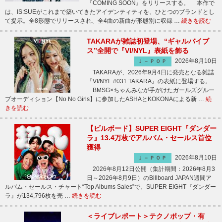
『COMING SOON』をリリースする。 本作で
は、IS:SUEがこれまで築いてきたアイデンティティを、ひとつのブランドとし
て提示。全8形態でリリースされ、全4曲の新曲が形態別に収録 …
続きを読む
TAKARAが雑誌初登場、“ギャルバイブ
ス”全開で『VI/NYL』表紙を飾る
2026年8月10日
Ｊ－ＰＯＰ
TAKARAが、2026年9月4日に発売となる雑誌
『VI/NYL #031 TAKARA』の表紙に登場する。
BMSG×ちゃんみなが手がけたガールズグルー
プオーディション【No No Girls】に参加したASHAとKOKONAによる新 …
続
きを読む
【ビルボード】SUPER EIGHT『ダンダー
ラ』13.4万枚でアルバム・セールス首位
獲得
2026年8月10日
Ｊ－ＰＯＰ
2026年8月12日公開（集計期間：2026年8月3
日～2026年8月9日）のBillboard JAPAN週間ア
ルバム・セールス・チャート“Top Albums Sales”で、SUPER EIGHT『ダンダー
ラ』が134,796枚を売 …
続きを読む
＜ライブレポート＞テクノポップ・有