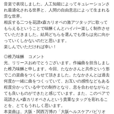
音楽で表現しました。人工知能によってキュレーションさ
れ最適化される世界と、人間の自由意志によって生まれる
歪な世界。
相反する二つを花譜x森カリオペの激アツタッグに歌って
もらえるということで味醂くんとハイパー楽しく制作させ
ていただきました。結局どちらを選んでも僕らは光に向か
っていくしかないのだと思います。
楽しんでいただければ幸い！
◎椎乃味醂 コメント
光、リリースおめでとうございます。作編曲を担当しまし
た椎乃味醂と申します。今回、たなかさんと共作という形
でこの楽曲をつくらせて頂きました。たなかさんとは過去
何度か一緒に曲をつくっていて、お互いの感性などもある
程度分かっている中での制作となり、息を合わせながらと
ても良いものができたと感じています。また、このペアで
花譜さん×森カリオペさんという貴重なタッグを彩れるこ
とを、とてもうれしく思います。
本楽曲は、大阪・関西万博の「大阪ヘルスケアパビリオ