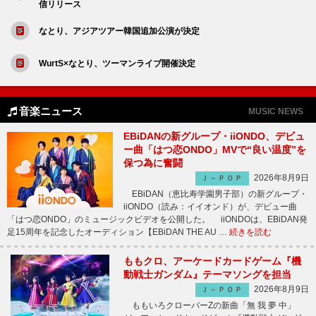
信リリース
なとり、アジアツアー韓国追加公演が決定
WurtS×なとり、ツーマンライブ開催決定
音楽ニュース
MUSIC NEWS
EBiDANの新グループ・iiONDO、デビュ
ー曲「はつ恋ONDO」MVで“良い温度”を
保つ為に奮闘
2026年8月9日
Ｊ－ＰＯＰ
EBiDAN（恵比寿学園男子部）の新グループ・
iiONDO（読み：イイオンド）が、デビュー曲
「はつ恋ONDO」のミュージックビデオを公開した。 iiONDOは、EBiDAN発
足15周年を記念したオーディション【EBiDAN THE AU …
続きを読む
ももクロ、アーケードカードゲーム『機
動戦士ガンダム』テーマソングを担当
2026年8月9日
Ｊ－ＰＯＰ
ももいろクローバーZの新曲「無 我 夢 中」