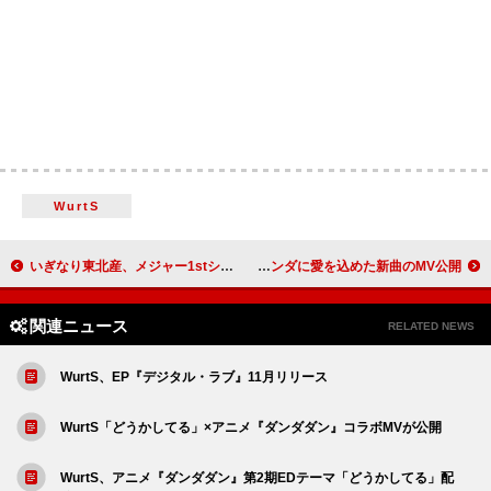
WurtS
いぎなり東北産、メジャー1stシングルの全貌が明らかに 新ビジュアルの解禁も
歌代ニーナ、映画『プラダを着た悪魔』ミランダに愛を込めた新曲のMV公開
関連ニュース
RELATED NEWS
WurtS、EP『デジタル・ラブ』11月リリース
WurtS「どうかしてる」×アニメ『ダンダダン』コラボMVが公開
WurtS、アニメ『ダンダダン』第2期EDテーマ「どうかしてる」配