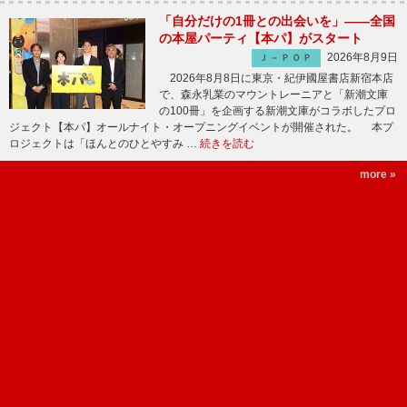
「自分だけの1冊との出会いを」――全国
の本屋パーティ【本パ】がスタート
2026年8月9日
Ｊ－ＰＯＰ
2026年8月8日に東京・紀伊國屋書店新宿本店
で、森永乳業のマウントレーニアと「新潮文庫
の100冊」を企画する新潮文庫がコラボしたプロ
ジェクト【本パ】オールナイト・オープニングイベントが開催された。 本プ
ロジェクトは「ほんとのひとやすみ …
続きを読む
more »