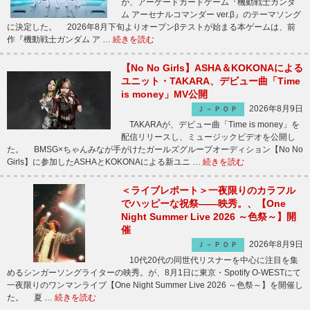
が、アーケードカードゲーム『機動戦士ガンダ
ム アーセナルコマンダー ver.β』のテーマソング
に決定した。 2026年8月下旬よりオープンβテストが始まる本ゲームは、前
作『機動戦士ガンダム ア …
続きを読む
【No No Girls】ASHA＆KOKONAによる
ユニット・TAKARA、デビュー曲「Time
is money」MV公開
2026年8月9日
Ｊ－ＰＯＰ
TAKARAが、デビュー曲「Time is money」を
配信リリースし、ミュージックビデオを公開し
た。 BMSG×ちゃんみなが手がけたガールズグループオーディション【No No
Girls】に参加したASHAとKOKONAによる新ユニ …
続きを読む
＜ライブレポート＞一夜限りのカラフル
でハッピーな祝祭――映秀。、【One
Night Summer Live 2026 ～色祭～】開
催
2026年8月9日
Ｊ－ＰＯＰ
10代20代の同世代リスナーを中心に注目を集
めるシンガーソングライターの映秀。が、8月1日に東京・Spotify O-WESTにて
一夜限りのワンマンライブ【One Night Summer Live 2026 ～色祭～】を開催し
た。 夏 …
続きを読む