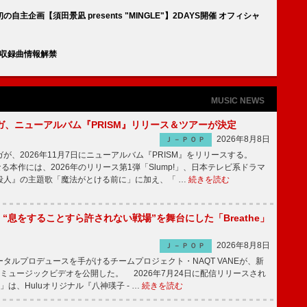
企画【須田景凪 presents "MINGLE"】2DAYS開催 オフィシャ
d』収録曲情報解禁
MUSIC NEWS
ガ、ニューアルバム『PRISM』リリース＆ツアーが決定
2026年8月8日
Ｊ－ＰＯＰ
、2026年11月7日にニューアルバム『PRISM』をリリースする。
なる本作には、2026年のリリース第1弾「Slump!」、日本テレビ系ドラマ
殺人』の主題歌「魔法がとける前に」に加え、「 …
続きを読む
NE、“息をすることすら許されない戦場”を舞台にした「Breathe」
2026年8月8日
Ｊ－ＰＯＰ
ルプロデュースを手がけるチームプロジェクト・NAQT VANEが、新
e」のミュージックビデオを公開した。 2026年7月24日に配信リリースされ
he」は、Huluオリジナル『八神瑛子 - …
続きを読む