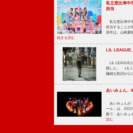
私立恵比寿中
担当
私立恵比寿中学
担当することが
原作は、山崎夏
続きを読む
LIL LEA
LIL LEAG
開した。 LIL
繊細な歌詞が心
あいみょん、
あいみょんが、
ール」は、202
曲で、あいみょ
読む