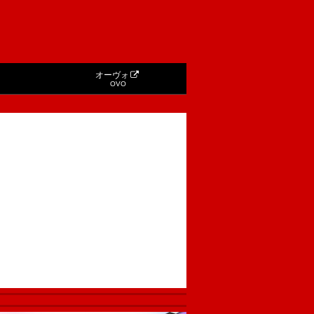
オーヴォ
OVO