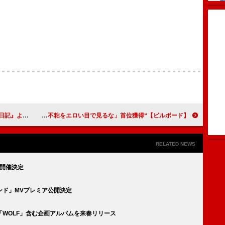
ya」配信リリース
【ビルボード】“ニコニコ VOCALOID SONGS TOP20”、山本「三不粘をエロい目で見るな」首位獲得
RELATED NEWS
】開催決定
ンド」MVプレミア公開決定
WOLF」含む企画アルバムを来春リリース