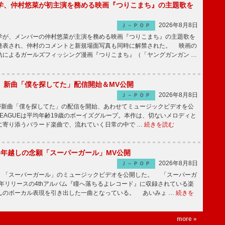
学、仲村悠菜が初主演を務める映画『つりこまち』の主題歌を
2026年8月8日
Ｊ－ＰＯＰ
が、メンバーの仲村悠菜が主演を務める映画『つりこまち』の主題歌を
発表され、仲村のコメントと新規場面写真も同時に解禁された。 映画の
軌によるガールズフィッシング漫画『つりこまち』（「ヤングガンガン …
GUE、新曲「僕を探してた」配信開始＆MV公開
2026年8月8日
Ｊ－ＰＯＰ
UEが新曲「僕を探してた」の配信を開始、あわせてミュージックビデオを公
 LEAGUEは平均年齢19歳のボーイズグループ。本作は、切ないメロディと
に寄り添うバラード楽曲で、流れていく日常の中で …
続きを読む
6年越しの念願「スーパーガール」MV公開
2026年8月8日
Ｊ－ＰＯＰ
「スーパーガール」のミュージックビデオを公開した。 「スーパーガ
2年リリースの4thアルバム『瞳へ落ちるよレコード』に収録されている楽
んのボーカル表現を引き出した一曲となっている。 あいみょ …
続きを
more »