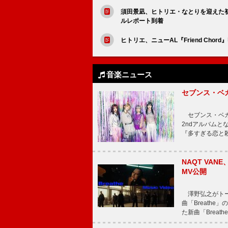
須田景凪、ヒトリエ・なとりを迎えた初の自主
ルレポート到着
ヒトリエ、ニューAL『Friend Chor
音楽ニュース
セブンス・ベ
セブンス・ベガが
2ndアルバムと
『多すぎる恋と
NAQT VA
MV公開
澤野弘之がトータ
曲「Breath
た新曲「Breat