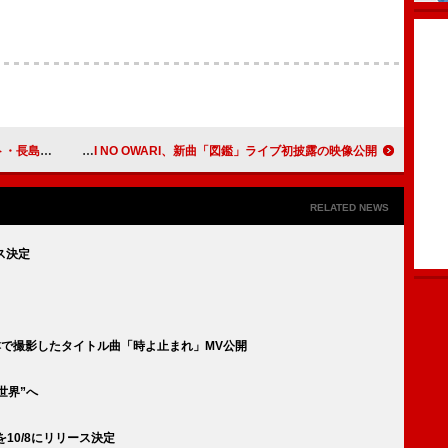
トリエを訪問
SEKAI NO OWARI、新曲「図鑑」ライブ初披露の映像公開
RELATED NEWS
ース決定
日本で撮影したタイトル曲「時よ止まれ」MV公開
世界”へ
r』を10/8にリリース決定