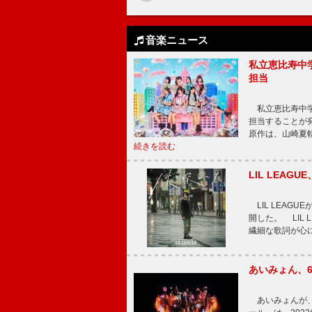
音楽ニュース
私立恵比寿中
担当
私立恵比寿中学
担当することが
原作は、山崎夏
続きを読む
LIL LEA
LIL LEAG
開した。 LIL
繊細な歌詞が心
あいみょん、
あいみょんが、