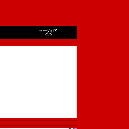
オーヴォ
OVO