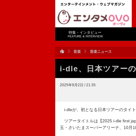
特集・インタビュー
FEATURE & INTERVIEW
音楽
音楽ニュース
i-dle、日本ツア
2025年9月2日 / 21:35
i-dleが、初となる日本ツアーのタイ
ツアータイトルは【2025 i-dle first j
玉・さいたまスーパーアリーナ、10月18日