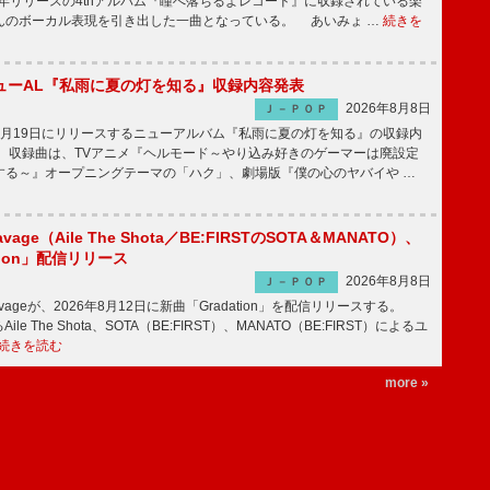
2年リリースの4thアルバム『瞳へ落ちるよレコード』に収録されている楽
んのボーカル表現を引き出した一曲となっている。 あいみょ …
続きを
ューAL『私雨に夏の灯を知る』収録内容発表
2026年8月8日
Ｊ－ＰＯＰ
月19日にリリースするニューアルバム『私雨に夏の灯を知る』の収録内
 収録曲は、TVアニメ『ヘルモード～やり込み好きのゲーマーは廃設定
する～』オープニングテーマの「ハク」、劇場版『僕の心のヤバイや …
avage（Aile The Shota／BE:FIRSTのSOTA＆MANATO）、
tion」配信リリース
2026年8月8日
Ｊ－ＰＯＰ
Savageが、2026年8月12日に新曲「Gradation」を配信リリースする。
le The Shota、SOTA（BE:FIRST）、MANATO（BE:FIRST）によるユ
続きを読む
more »