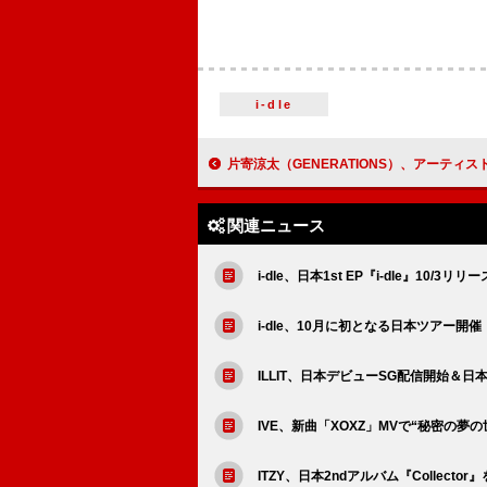
i-dle
片寄涼太（GENERATIONS）、アーティスト・長島伊織のア
関連ニュース
i-dle、日本1st EP『i-dle』10/3リリ
i-dle、10月に初となる日本ツアー開催
ILLIT、日本デビューSG配信開始＆
IVE、新曲「XOXZ」MVで“秘密の夢の
ITZY、日本2ndアルバム『Collecto