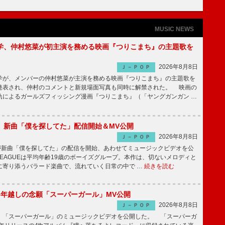
MUSIC NEWS
学、仲村悠菜が初主演を務める映画『つりこまち』の主題歌を
2026年8月8日
Ｊ－ＰＯＰ
が、メンバーの仲村悠菜が主演を務める映画『つりこまち』の主題歌を
発表され、仲村のコメントと新規場面写真も同時に解禁された。 映画の
軌によるガールズフィッシング漫画『つりこまち』（「ヤングガンガン …
GUE、新曲「僕を探してた」配信開始＆MV公開
2026年8月8日
Ｊ－ＰＯＰ
UEが新曲「僕を探してた」の配信を開始、あわせてミュージックビデオを公
 LEAGUEは平均年齢19歳のボーイズグループ。本作は、切ないメロディと
に寄り添うバラード楽曲で、流れていく日常の中で …
続きを読む
6年越しの念願「スーパーガール」MV公開
2026年8月8日
Ｊ－ＰＯＰ
「スーパーガール」のミュージックビデオを公開した。 「スーパーガ