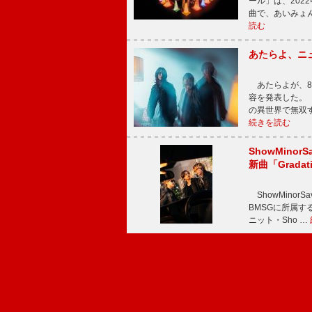
ール」は、202
曲で、あいみょ
読む
あたらよ、ニ
あたらよが、8
容を発表した。
の異世界で無双
続きを読む
ShowMinorS
新曲「Grada
ShowMinor
BMSGに所属するAi
ニット・Sho …