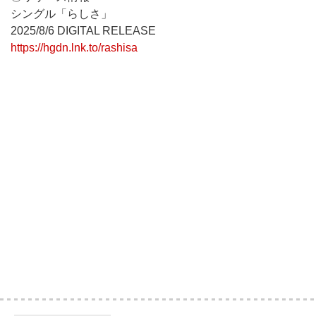
シングル「らしさ」
2025/8/6 DIGITAL RELEASE
https://hgdn.lnk.to/rashisa