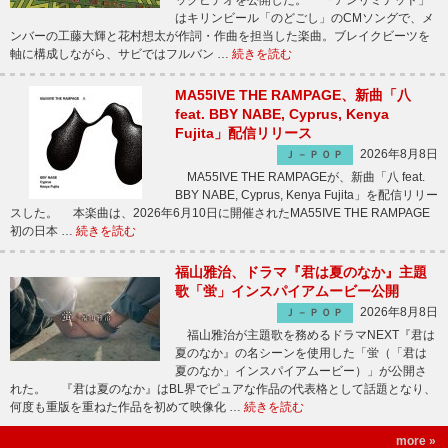
ックビデオを公開した。 「アンリミテッド」
はキリンビール「のどごし」のCMソングで、メ
ンバーの工藤大輝と花村想太が作詞・作曲を担当した楽曲。ブレイクビーツを
軸に構成しながら、サビではフルバン …
続きを読む
MA55IVE THE RAMPAGE、新曲「八
feat. BBY NABE, Cyprus, Kenya
Fujita」配信リリース
2026年8月8日
Ｊ－ＰＯＰ
MA55IVE THE RAMPAGEが、新曲「八 feat.
BBY NABE, Cyprus, Kenya Fujita」を配信リリー
スした。 本楽曲は、2026年6月10日に開催されたMA55IVE THE RAMPAGE
初の日本 …
続きを読む
福山雅治、ドラマ『君は夏のなか』主題
歌「蛍」インスパイアムービー公開
2026年8月8日
Ｊ－ＰＯＰ
福山雅治が主題歌を務めるドラマNEXT『君は
夏のなか』の名シーンを使用した「蛍（「君は
夏のなか」インスパイアムービー）」が公開さ
れた。 『君は夏のなか』はBL界でピュアな作品の代表格として話題となり、
何度も重版を重ねた作品を初めて映像化 …
続きを読む
more »