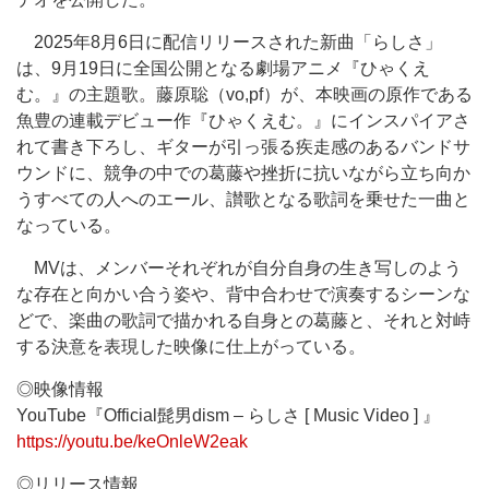
2025年8月6日に配信リリースされた新曲「らしさ」
は、9月19日に全国公開となる劇場アニメ『ひゃくえ
む。』の主題歌。藤原聡（vo,pf）が、本映画の原作である
魚豊の連載デビュー作『ひゃくえむ。』にインスパイアさ
れて書き下ろし、ギターが引っ張る疾走感のあるバンドサ
ウンドに、競争の中での葛藤や挫折に抗いながら立ち向か
うすべての人へのエール、讃歌となる歌詞を乗せた一曲と
なっている。
MVは、メンバーそれぞれが自分自身の生き写しのよう
な存在と向かい合う姿や、背中合わせで演奏するシーンな
どで、楽曲の歌詞で描かれる自身との葛藤と、それと対峙
する決意を表現した映像に仕上がっている。
◎映像情報
YouTube『Official髭男dism – らしさ [ Music Video ] 』
https://youtu.be/keOnleW2eak
◎リリース情報