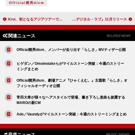
Official髭男dism
Kroi、初となるアジアツアーでソウル／台北／バンコクへ
WurtS、EP『デジタル・ラブ』11月リリース
関連ニュース
RELATED NEWS
Official髭男dism、メンバーが走り出す「らしさ」MVティザー公開
ヒゲダン／Omoinotakeらがマイルストーン突破：今週のストリー
ミングまとめ
Official髭男dism、劇場アニメ『ひゃくえむ。』主題歌「らしさ」オ
フィシャルオーディオ公開
常田大希が様々なヘアスタイルで登場、書き下ろし楽曲も披露する
MAROの新CM
Ado／Vaundyがマイルストーン突破：今週のストリーミングまとめ
音楽ニュース
MUSIC NEWS