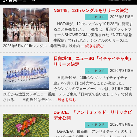
NGT48、12thシングルをリリース決定
2026年8月8日
Ｊ－ＰＯＰ
NGT48が、12thシングルを10月28日に発売す
ることを発表した。 発表は、配信プラットフ
ォームSHOWROOMで実施された『NGT48緊急
生配信』で行われた。シングルのリリースは、
2025年6月の11thシングル「希望列車」以来約 …
続きを読む
日向坂46、ニューSG『イチャイチャ虫』
リリース決定
2026年8月8日
Ｊ－ＰＯＰ
日向坂46が、18thシングル『イチャイチャ
虫』を9月30日に発売することが決定した。
今シングルのフォーメーションは、8月9日25時
20分から放送のレギュラー番組、テレビ東京『日向坂で会いましょう』で発表
される。 日向坂46はデビュ …
続きを読む
Da-iCE、「アンリミテッド」リリックビ
デオ公開
2026年8月8日
Ｊ－ＰＯＰ
Da-iCEが、最新曲「アンリミテッド」のリリ