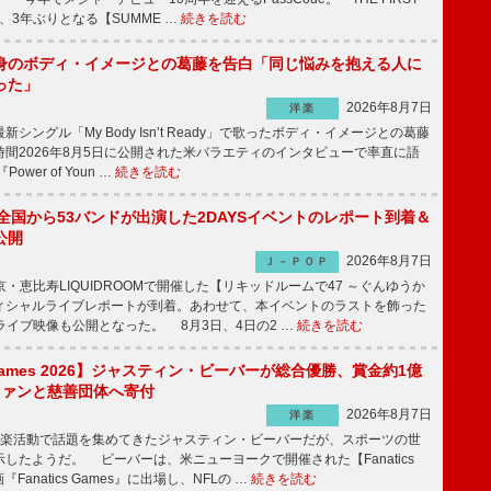
演、3年ぶりとなる【SUMME …
続きを読む
身のボディ・イメージとの葛藤を告白「同じ悩みを抱える人に
った」
2026年8月7日
洋楽
ングル「My Body Isn’t Ready」で歌ったボディ・イメージとの葛藤
間2026年8月5日に公開された米バラエティのインタビューで率直に語
wer of Youn …
続きを読む
、全国から53バンドが出演した2DAYSイベントのレポート到着＆
公開
2026年8月7日
Ｊ－ＰＯＰ
京・恵比寿LIQUIDROOMで開催した【リキッドルームで47 ～ぐんゆうか
ィシャルライブレポートが到着。あわせて、本イベントのラストを飾った
尺ライブ映像も公開となった。 8月3日、4日の2 …
続きを読む
s Games 2026】ジャスティン・ビーバーが総合優勝、賞金約1億
をファンと慈善団体へ寄付
2026年8月7日
洋楽
楽活動で話題を集めてきたジャスティン・ビーバーだが、スポーツの世
したようだ。 ビーバーは、米ニューヨークで開催された【Fanatics
『Fanatics Games』に出場し、NFLの …
続きを読む