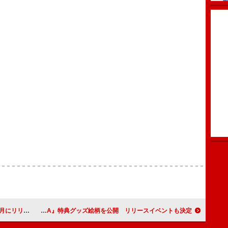
月にリリース
ONE N' ONLY、メジャー1stアルバム『AMAZONIA』特典グッズ絵柄を公開 リリースイベントも決定