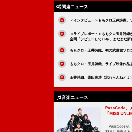
関連ニュース
＜インタビュー＞ももクロ玉井詩織、
＜ライブレポート＞ももクロ玉井詩織
空間「デビューして16年、まだまだ新
ももクロ・玉井詩織、初の武道館ソロ
ももクロ・玉井詩織、ライブ映像作品よ
玉井詩織、柴田隆浩（忘れらんねえよ）
音楽ニュース
PassCode
「MISS UNL
PassCode
28日に発売する。