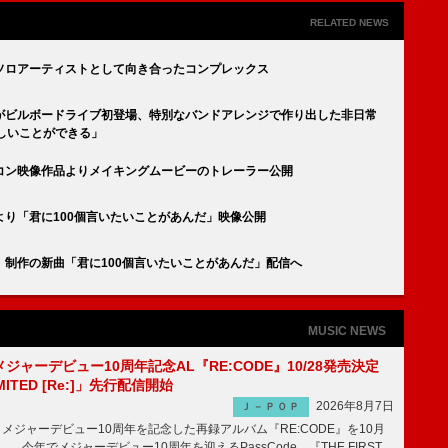
RELATED NEWS
ソロアーティストとして向き合ったコンプレックス
がビルボードライブ初登場、特別なバンドアレンジで作り出した非日常
しいことができる」
コン映像作品よりメイキングムービーのトレーラー公開
り「君に100個言いたいことがあんだ」映像公開
制作の新曲「君に100個言いたいことがあんだ」配信へ
MUSIC NEWS
、メジャーデビュー10周年記念AL『RE:CODE』10/28発売決定
IMITED [Re:]」先行配信開始
2026年8月7日
Ｊ－ＰＯＰ
が、メジャーデビュー10周年を記念した再録アルバム『RE:CODE』を10月
 今年でメジャーデビュー10周年を迎えるPassCode。『THE FIRST