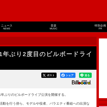
ニュース
音楽
特別企画
NEWS
MUSIC
PR
1年ぶり2度目のビルボードライ
ポスト
シェア
送る
1年ぶりのビルボードライブ公演を開催する。
活動を行う傍ら、モデルや役者、バラエティ番組への出演な