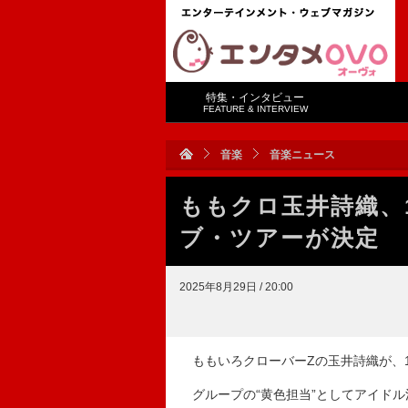
特集・インタビュー
FEATURE & INTERVIEW
音楽
音楽ニュース
ももクロ玉井詩織、
ブ・ツアーが決定
2025年8月29日 / 20:00
ももいろクローバーZの玉井詩織が、
グループの“黄色担当”としてアイドル