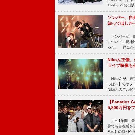
TAKE』への出
ソンバー、自
知ってほしか
ソンバーが、最新シ
について、現地時
った。 同誌の『Po
Nikoん主催
ライブ映像も
Nikoんが、東
っぽ～】のオフ
Nikoんのフル
【Fanatic
5,800万円
この1年間、音
界でも存在感を示
Fest】の特別企画