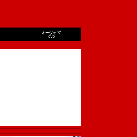
オーヴォ
OVO