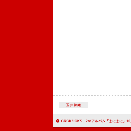
玉井詩織
CRCK/LCKS、2rdアルバム『まにまに』10