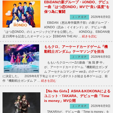
EBiDANの新グループ・iiONDO、デビュ
ー曲「はつ恋ONDO」MVで“良い温度”を
保つ為に奮闘
2026年8月9日
Ｊ－ＰＯＰ
EBiDAN（恵比寿学園男子部）の新グループ・
iiONDO（読み：イイオンド）が、デビュー曲
「はつ恋ONDO」のミュージックビデオを公開した。 iiONDOは、EBiDAN発
足15周年を記念したオーディション【EBiDAN THE AU …
続きを読む
ももクロ、アーケードカードゲーム『機
動戦士ガンダム』テーマソングを担当
2026年8月9日
Ｊ－ＰＯＰ
ももいろクローバーZの新曲「無 我 夢 中」
が、アーケードカードゲーム『機動戦士ガンダ
ム アーセナルコマンダー ver.β』のテーマソング
に決定した。 2026年8月下旬よりオープンβテストが始まる本ゲームは、前
作『機動戦士ガンダム ア …
続きを読む
【No No Girls】ASHA＆KOKONAによる
ユニット・TAKARA、デビュー曲「Time
is money」MV公開
2026年8月9日
Ｊ－ＰＯＰ
TAKARAが、デビュー曲「Time is money」を