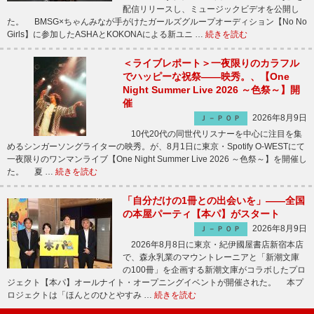
配信リリースし、ミュージックビデオを公開し
た。 BMSG×ちゃんみなが手がけたガールズグループオーディション【No No
Girls】に参加したASHAとKOKONAによる新ユニ …
続きを読む
＜ライブレポート＞一夜限りのカラフル
でハッピーな祝祭――映秀。、【One
Night Summer Live 2026 ～色祭～】開
催
2026年8月9日
Ｊ－ＰＯＰ
10代20代の同世代リスナーを中心に注目を集
めるシンガーソングライターの映秀。が、8月1日に東京・Spotify O-WESTにて
一夜限りのワンマンライブ【One Night Summer Live 2026 ～色祭～】を開催し
た。 夏 …
続きを読む
「自分だけの1冊との出会いを」――全国
の本屋パーティ【本パ】がスタート
2026年8月9日
Ｊ－ＰＯＰ
2026年8月8日に東京・紀伊國屋書店新宿本店
で、森永乳業のマウントレーニアと「新潮文庫
の100冊」を企画する新潮文庫がコラボしたプロ
ジェクト【本パ】オールナイト・オープニングイベントが開催された。 本プ
ロジェクトは「ほんとのひとやすみ …
続きを読む