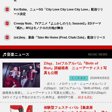
Kvi Baba、ニューSG「City Love City Love City Love」配信リリ
ース決定
Creepy Nuts、TVアニメ『よふかしのうた Season2』EDテーマ
「眠れ」MVはモノクロの大地が舞台
(sic)boy、新曲「Take Me Home (Prod. Chaki Zulu)」配信リリース
音楽ニュース
MUSIC NEWS
Zilqy、1stフルアルバム『Birth of
Riot』詳細発表 ニューアーティスト写
真も公開
2026年8月6日
Ｊ－ＰＯＰ
ポスト・メロディック・ニューメタルバンド
のZilqyが、1stフルアルバム『Birth of Riot』の詳
細発表を発表し、ニューアーティスト写真を公開した。 昨年12月のZilqyの
1stライブより予告がされていた本作は、前作EPで産 …
続きを読む
体験型フェスティバル【集楽座