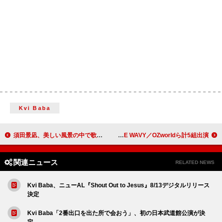
Kvi Baba
須田景凪、美しい風景の中で歌い巡る「ラブル」MV公開
Awich、NYの夏を代表する野外音楽イベントでキュレーション JP THE WAVY／OZworldら計5組出演
関連ニュース
RELATED NEWS
Kvi Baba、ニューAL『Shout Out to Jesus』8/13デジタルリリース
決定
Kvi Baba「2番出口を出た所で会おう」、初の日本武道館公演が決
定