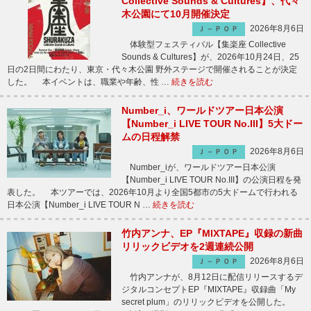
Collective Sounds & Cultures】、代々
木公園にて10月開催決定
2026年8月6日
Ｊ－ＰＯＰ
体験型フェスティバル【集楽座 Collective
Sounds & Cultures】が、2026年10月24日、25
日の2日間にわたり、東京・代々木公園 野外ステージで開催されることが決定
した。 本イベントは、職業や年齢、性 …
続きを読む
Number_i、ワールドツアー日本公演
【Number_i LIVE TOUR No.III】5大ドー
ムの日程解禁
2026年8月6日
Ｊ－ＰＯＰ
Number_iが、ワールドツアー日本公演
【Number_i LIVE TOUR No.III】の公演日程を発
表した。 本ツアーでは、2026年10月より全国5都市の5大ドームで行われる
日本公演【Number_i LIVE TOUR N …
続きを読む
竹内アンナ、EP『MIXTAPE』収録の新曲
リリックビデオを2週連続公開
2026年8月6日
Ｊ－ＰＯＰ
竹内アンナが、8月12日に配信リリースするデ
ジタルコンセプトEP『MIXTAPE』収録曲「My
secret plum」のリリックビデオを公開した。