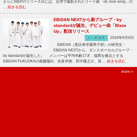
さらに同EPのリリース日には、台湾で撮影されたリード曲「ok, love song」の
…
続きを読む
EBiDAN NEXTから新グループ・by
standardが誕生、デビュー曲「Blaze
Up」配信リリース
2026年8月6日
Ｊ－ＰＯＰ
EBiDAN（恵比寿学園男子部）の研究生・
EBiDAN NEXTから、ダンスボーカルグループ・
by standardが誕生した。 メンバーは平均年齢17才、福岡を拠点とする
EBiDAN FUKUOKAの後藤陽向、佐多伊徳、田中隆之介、長 …
続きを読む
more »