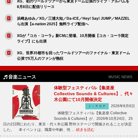
XG、初のワールドツアーから東京ドーム公演のライブ・アルバムを
8月8日に配信リリース
浜崎あゆみ／XG／三浦大知／Da-iCE／Hey! Say! JUMP／MAZZEL
ら出演【a-nation 2025】無料ライブ配信へ
XGが『コカ・コーラ』新CMに登場、10月開催【コカ・コーラ限定
ライブ】にも出演
XG、世界35都市を回ったワールドツアーのファイナル・東京ドーム
公演で5万人のファンが熱狂
音楽ニュース
MUSIC NEWS
体験型フェスティバル【集楽座
Collective Sounds & Cultures】、代々
木公園にて10月開催決定
2026年8月6日
Ｊ－ＰＯＰ
体験型フェスティバル【集楽座 Collective
Sounds & Cultures】が、2026年10月24日、25
日の2日間にわたり、東京・代々木公園 野外ステージで開催されることが決定
した。 本イベントは、職業や年齢、性 …
続きを読む