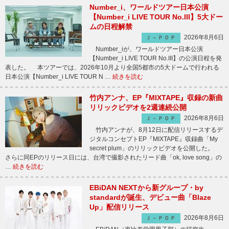
Number_i、ワールドツアー日本公演
【Number_i LIVE TOUR No.III】5大ドー
ムの日程解禁
2026年8月6日
Ｊ－ＰＯＰ
Number_iが、ワールドツアー日本公演
【Number_i LIVE TOUR No.III】の公演日程を発
表した。 本ツアーでは、2026年10月より全国5都市の5大ドームで行われる
日本公演【Number_i LIVE TOUR N …
続きを読む
竹内アンナ、EP『MIXTAPE』収録の新曲
リリックビデオを2週連続公開
2026年8月6日
Ｊ－ＰＯＰ
竹内アンナが、8月12日に配信リリースするデ
ジタルコンセプトEP『MIXTAPE』収録曲「My
secret plum」のリリックビデオを公開した。
さらに同EPのリリース日には、台湾で撮影されたリード曲「ok, love song」の
…
続きを読む
EBiDAN NEXTから新グループ・by
standardが誕生、デビュー曲「Blaze
Up」配信リリース
2026年8月6日
Ｊ－ＰＯＰ