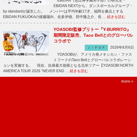
EBiDAN（恵比寿学園男子部）の研究生・
EBiDAN NEXTから、ダンスボーカルグループ・
by standardが誕生した。 メンバーは平均年齢17才、福岡を拠点とする
EBiDAN FUKUOKAの後藤陽向、佐多伊徳、田中隆之介、長 …
続きを読む
YOASOBI監修ブリトー『Y-BURRITO』
期間限定販売、Taco Bellとのグローバル
コラボで
2026年8月6日
Ｊ－ＰＯＰ
YOASOBIが、アメリカ発メキシカン・ファス
トフードのTaco Bellとグローバルコラボレーシ
ョンを実施する。 現在、自身最大規模となる北米ツアー【YOASOBI NORTH
AMERICA TOUR 2026 “NEVER END …
続きを読む
more »