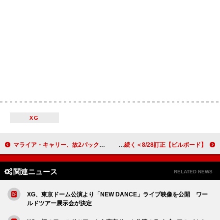
XG
マライア・キャリー、故2パックとの“ドキドキする”出会いを振り返りデートしてみたかったと語る
【ビルボード】亀梨和也『Kame Best』DLアルバム首位デビュー、Stray Kids／Perfumeが続く＜8/28訂正＞
関連ニュース
RELATED NEWS
XG、東京ドーム公演より「NEW DANCE」ライブ映像を公開 ワー
ルドツアー展示会が決定