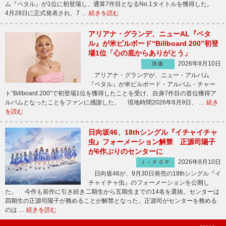
ム『ペタル』が1位に初登場し、通算7作目となるNo.1タイトルを獲得した。
4月28日に正式発表され、7 …
続きを読む
アリアナ・グランデ、ニューAL『ペタ
ル』が米ビルボード“Billboard 200”初登
場1位「心の底からありがとう」
2026年8月10日
洋楽
アリアナ・グランデが、ニュー・アルバム
『ペタル』が米ビルボード・アルバム・チャー
ト“Billboard 200”で初登場1位を獲得したことを受け、自身7作目の首位獲得ア
ルバムとなったことをファンに感謝した。 現地時間2026年8月9日、 …
続き
を読む
日向坂46、18thシングル『イチャイチャ
虫』フォーメーション解禁 正源司陽子
が6作ぶりのセンターに
2026年8月10日
Ｊ－ＰＯＰ
日向坂46が、9月30日発売の18thシングル『イ
チャイチャ虫』のフォーメーションを公開し
た。 今作も前作に引き続き二期生から五期生までの14名を選抜。センターは
四期生の正源司陽子が務めることが解禁となった。正源司がセンターを務める
のは …
続きを読む