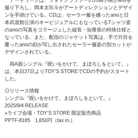
アートワークは、フォトグラファーの川島小鳥がanoを
撮り下ろし、岡本太玖斗がアートディレクションとデザイ
ンを手掛けている。CDは、セーラー服を纏ったanoと日
本武道館公演のキービジュアルにもなっているTシャツ姿
のanoの写真をコラージュした縦長・短冊形の特殊仕様と
なっている。また、配信のジャケット写真は、手で片目を
覆ったanoの顔が写し出されたセーラー服姿の別カットが
デザインされている。
両A面シングル『呪いをかけて、まぼろしをといて。』
は、本日27日よりTOY’S STOREでCDの予約がスタート
した。
◎リリース情報
シングル『呪いをかけて、まぼろしをといて。』
2025/9/4 RELEASE
※ライブ会場・TOY’S STORE 限定販売商品
PPTF-8185 1,650円（tax in.）