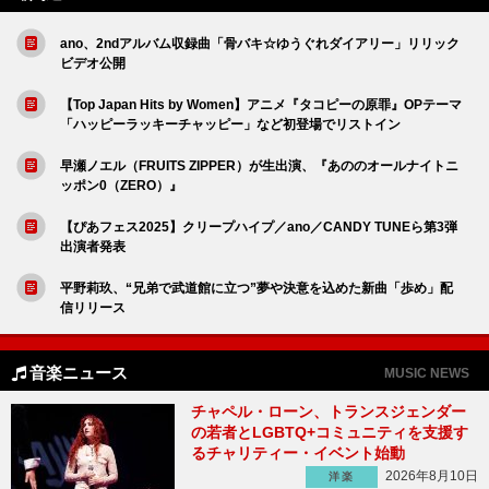
ano、2ndアルバム収録曲「骨バキ☆ゆうぐれダイアリー」リリック
ビデオ公開
【Top Japan Hits by Women】アニメ『タコピーの原罪』OPテーマ
「ハッピーラッキーチャッピー」など初登場でリストイン
早瀬ノエル（FRUITS ZIPPER）が生出演、『あののオールナイトニ
ッポン0（ZERO）』
【ぴあフェス2025】クリープハイプ／ano／CANDY TUNEら第3弾
出演者発表
平野莉玖、“兄弟で武道館に立つ”夢や決意を込めた新曲「歩め」配
信リリース
音楽ニュース
MUSIC NEWS
チャペル・ローン、トランスジェンダー
の若者とLGBTQ+コミュニティを支援す
るチャリティー・イベント始動
2026年8月10日
洋楽