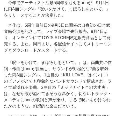
今年でアーティスト活動5周年を迎えるanoが、9月4日
に両A面シングル『呪いをかけて、まぼろしをといて。』
をリリースすることが決定した。
本作は、5周年目前日の9月3日に開催の自身初の日本武
道館公演を記念して、ライブ会場で先行販売。9月4日よ
り、オンラインにてTOY’S STORE限定販売商品として発
売する。また、同日より、各配信サイトにてストリーミン
グとダウンロードがスタートする。
『呪いをかけて、まぼろしをといて。』は、両曲共に作
詞・作曲はanoが担当し、サウンドが対極的な2曲を収録
した両A面シングル。1曲目の「KILL LOVE」はイントロ
のピアノがとても印象的なバンドサウンドで構成され、ラ
イブ感溢れる楽曲。2曲目の「ミッドナイト全部大丈夫」
は、なぜか涙が溢れてきそうな温かく、切ないトラック・
メロディにanoの歌詞と声が乗り、まるで呪いをかけられ
たかのような、幻想的な楽曲だという。