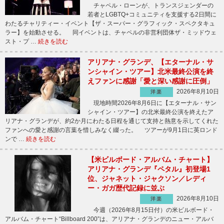
チャペル・ローンが、トランスジェンダーの
若者とLGBTQ+コミュニティを支援する2日間に
わたるチャリティー・イベント【ザ・スーパー・グラフィック・スペクタキュ
ラー】を始動させる。 同イベントは、チャペルの非営利団体ザ・ミッドウェ
スト・プ …
続きを読む
アリアナ・グランデ、【エターナル・サ
ンシャイン・ツアー】北米最終公演を終
えファンに感謝「愛と深い感謝に圧倒」
2026年8月10日
洋楽
現地時間2026年8月6日に【エターナル・サン
シャイン・ツアー】の北米最終公演を終えたア
リアナ・グランデが、約2か月にわたる日程を通じて支持と熱意を示してくれた
ファンへの愛と感謝の言葉を惜しみなく綴った。 ツアーが9月1日に英ロンド
ンで …
続きを読む
【米ビルボード・アルバム・チャート】
アリアナ・グランデ『ペタル』初登場1
位、ジャネット・ジャクソン／レディ
ー・ガガ歴代記録に並ぶ
2026年8月10日
洋楽
今週（2026年8月15日付）の米ビルボード・
アルバム・チャート“Billboard 200”は、アリアナ・グランデのニュー・アルバ