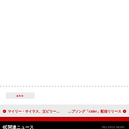
ano
マイリー・サイラス、父ビリー・レイの64歳の誕生日に未発表曲「Secrets」をプレゼント
アワタワカナ、爽快なサウンドが重なり合うポップソング「cider」配信リリース
関連ニュース
RELATED NEWS