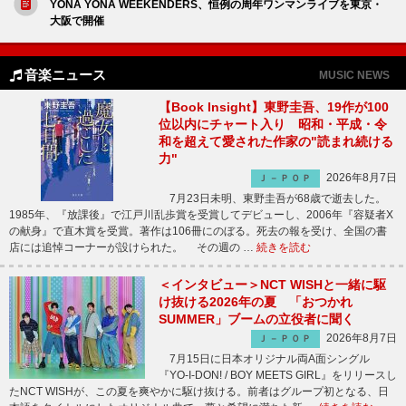
YONA YONA WEEKENDERS、恒例の周年ワンマンライブを東京・
大阪で開催
音楽ニュース
MUSIC NEWS
【Book Insight】東野圭吾、19作が100
位以内にチャート入り 昭和・平成・令
和を超えて愛された作家の"読まれ続ける
力"
2026年8月7日
Ｊ－ＰＯＰ
7月23日未明、東野圭吾が68歳で逝去した。
1985年、『放課後』で江戸川乱歩賞を受賞してデビューし、2006年『容疑者X
の献身』で直木賞を受賞。著作は106冊にのぼる。死去の報を受け、全国の書
店には追悼コーナーが設けられた。 その週の …
続きを読む
＜インタビュー＞NCT WISHと一緒に駆
け抜ける2026年の夏 「おつかれ
SUMMER」ブームの立役者に聞く
2026年8月7日
Ｊ－ＰＯＰ
7月15日に日本オリジナル両A面シングル
『YO-I-DON! / BOY MEETS GIRL』をリリースし
たNCT WISHが、この夏を爽やかに駆け抜ける。前者はグループ初となる、日