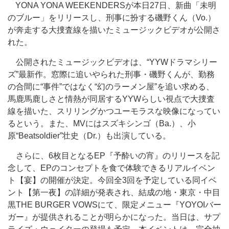
YONA YONA WEEKENDERSが本日27日、新曲「未明
のブルー」をリリースし、刑事に扮する磯野くん（Vo.）
が奔走する大捜査線を描いたミュージックビデオが公開さ
れた。
公開されたミュージックビデオは、“YYWドラマシリー
ズ”最新作。窓際に追いやられた刑事・磯野くんが、勤務
の合間に“事件”ではなく“幻のラーメン屋”を追い求める、
馬鹿馬鹿しさと情熱が同居するYYWらしい視点で大捜査
線を描いた、スリリングかつユーモラスな映像になってい
るという。また、MVにはスズキシンゴ（Ba.）、小
原“Beatsoldier”壮史（Dr.）も出演している。
さらに、6枚目となるEP『予酔いの宵』のリリースを記
念して、EPのコンセプトを食で体験できるリアルイベン
ト【宴】の開催が決定。今回全3回を予定している同イベ
ント【第一夜】の詳細が発表され、結成の地・東京・中目
黒THE BURGER VOWSにて、限定メニュー『YOYOIバー
ガー』が提供されることが明らかになった。当日は、サプ