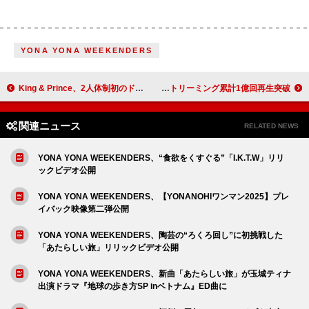
YONA YONA WEEKENDERS
King & Prince、2人体制初のドームツアーをBlu-ray＆DVD化
HANA「Drop」自身2曲目のストリーミング累計1億回再生突破
関連ニュース
RELATED NEWS
YONA YONA WEEKENDERS、“食欲をくすぐる”「I.K.T.W」リリ
ックビデオ公開
YONA YONA WEEKENDERS、【YONANOHIワンマン2025】プレ
イバック映像第二弾公開
YONA YONA WEEKENDERS、陶芸の“ろくろ回し”に初挑戦した
「あたらしい旅」リリックビデオ公開
YONA YONA WEEKENDERS、新曲「あたらしい旅」が玉城ティナ
出演ドラマ『地球の歩き方SP inベトナム』ED曲に