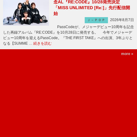
念AL『RE:CODE』10/28発売決定
「MISS UNLIMITED [Re:]」先行配信開
始
2026年8月7日
Ｊ－ＰＯＰ
PassCodeが、メジャーデビュー10周年を記念
した再録アルバム『RE:CODE』を10月28日に発売する。 今年でメジャーデ
ビュー10周年を迎えるPassCode。『THE FIRST TAKE』への出演、3年ぶりと
なる【SUMME …
続きを読む
more »