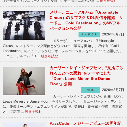
本語をタイトルにしたオリジナル曲で、夢と希望に満ちた新 …
続きを読む
メリー、ニューアルバム『Urbanstyle
Circus』のサブスク＆DL配信を開始 リ
ード曲「Cold Fascination」のMVフル
バージョンも公開
2026年8月7日
Ｊ－ＰＯＰ
メリーが、ニューアルバム『Urbanstyle
Circus』のストリーミング配信とダウンロード販売を開始し、収録曲「Cold
Fascination」のミュージックビデオ・フルバージョンをYouTubeで公開した。
ニューアルバム『U …
続きを読む
カーリー・レイ・ジェプセン、“見捨てら
れることへの恐れ”をテーマにした
「Don't Leave Me on the Dance
Floor」公開
2026年8月7日
洋楽
カーリー・レイ・ジェプセンが、新曲「Don’t
Leave Me on the Dance Floor」をリリースした。 ミュージック・ビデオに
は、俳優オールデン・エアエンライクが出演。監督は、劇作家・俳優・脚本家
として活躍 …
続きを読む
PassCode、メジャーデビュー10周年記