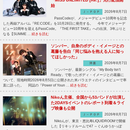
「MISS UNLIMITED [Re:]」先行配信開
始
2026年8月7日
Ｊ－ＰＯＰ
PassCodeが、メジャーデビュー10周年を記念
した再録アルバム『RE:CODE』を10月28日に発売する。 今年でメジャーデ
ビュー10周年を迎えるPassCode。『THE FIRST TAKE』への出演、3年ぶりと
なる【SUMME …
続きを読む
ソンバー、自身のボディ・イメージとの
葛藤を告白「同じ悩みを抱える人に知っ
てほしかった」
2026年8月7日
洋楽
ソンバーが、最新シングル「My Body Isn’t
Ready」で歌ったボディ・イメージとの葛藤に
ついて、現地時間2026年8月5日に公開された米バラエティのインタビューで率
直に語った。 同誌の『Power of Youn …
続きを読む
Nikoん主催、全国から53バンドが出演し
た2DAYSイベントのレポート到着＆ライ
ブ映像も公開
2026年8月7日
Ｊ－ＰＯＰ
Nikoんが、東京・恵比寿LIQUIDROOMで開催
した【リキッドルームで47 ～ぐんゆうかっぽ