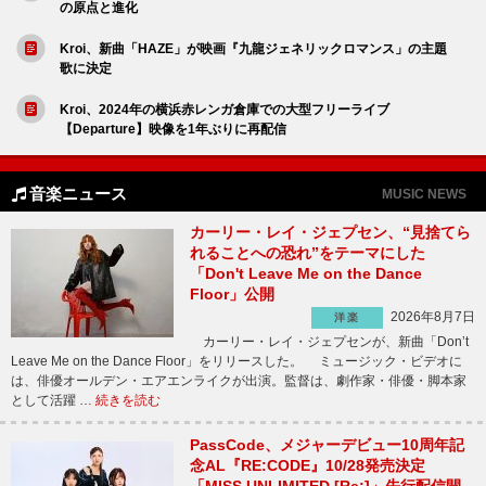
の原点と進化
Kroi、新曲「HAZE」が映画『九龍ジェネリックロマンス」の主題
歌に決定
Kroi、2024年の横浜赤レンガ倉庫での大型フリーライブ
【Departure】映像を1年ぶりに再配信
音楽ニュース
MUSIC NEWS
カーリー・レイ・ジェプセン、“見捨てら
れることへの恐れ”をテーマにした
「Don't Leave Me on the Dance
Floor」公開
2026年8月7日
洋楽
カーリー・レイ・ジェプセンが、新曲「Don’t
Leave Me on the Dance Floor」をリリースした。 ミュージック・ビデオに
は、俳優オールデン・エアエンライクが出演。監督は、劇作家・俳優・脚本家
として活躍 …
続きを読む
PassCode、メジャーデビュー10周年記
念AL『RE:CODE』10/28発売決定