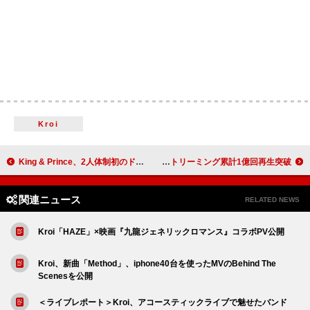
Kroi
King & Prince、2人体制初のドームツアーをBlu-ray＆DVD化
HANA「Drop」自身2曲目のストリーミング累計1億回再生突破
関連ニュース
RELATED NEWS
Kroi「HAZE」×映画『九龍ジェネリックロマンス』コラボPV公開
Kroi、新曲「Method」、iphone40台を使ったMVのBehind The
Scenesを公開
＜ライブレポート＞Kroi、アコースティックライブで魅せたバンド