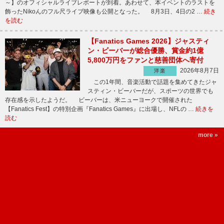
～】のオフィシャルライブレポートが到着。あわせて、本イベントのラストを
飾ったNikoんのフル尺ライブ映像も公開となった。 8月3日、4日の2 …
続き
を読む
【Fanatics Games 2026】ジャスティ
ン・ビーバーが総合優勝、賞金約1億
5,800万円をファンと慈善団体へ寄付
2026年8月7日
洋楽
この1年間、音楽活動で話題を集めてきたジャ
スティン・ビーバーだが、スポーツの世界でも
存在感を示したようだ。 ビーバーは、米ニューヨークで開催された
【Fanatics Fest】の特別企画『Fanatics Games』に出場し、NFLの …
続きを
読む
more »