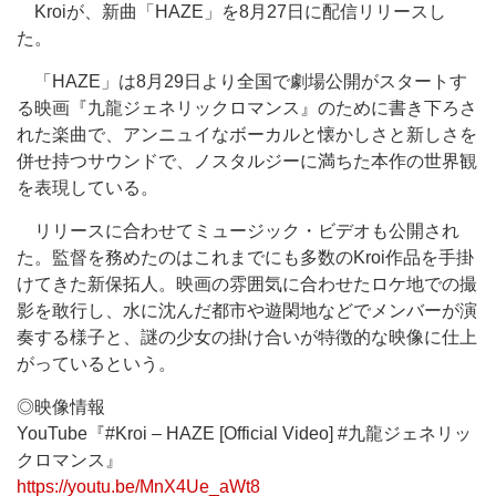
Kroiが、新曲「HAZE」を8月27日に配信リリースし
た。
「HAZE」は8月29日より全国で劇場公開がスタートす
る映画『九龍ジェネリックロマンス』のために書き下ろさ
れた楽曲で、アンニュイなボーカルと懐かしさと新しさを
併せ持つサウンドで、ノスタルジーに満ちた本作の世界観
を表現している。
リリースに合わせてミュージック・ビデオも公開され
た。監督を務めたのはこれまでにも多数のKroi作品を手掛
けてきた新保拓人。映画の雰囲気に合わせたロケ地での撮
影を敢行し、水に沈んだ都市や遊閑地などでメンバーが演
奏する様子と、謎の少女の掛け合いが特徴的な映像に仕上
がっているという。
◎映像情報
YouTube『#Kroi – HAZE [Official Video] #九龍ジェネリッ
クロマンス』
https://youtu.be/MnX4Ue_aWt8