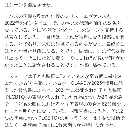
はシーンを復活させた。
バズの声優を務めた俳優のクリス・エヴァンスも、
2022年のインタビューでこのキスが議論や論争の対象と
なっていることに“不満”だと述べ、このシーンを支持する
発言をしている。「目標は、それが当然になる段階に到達
することであり、未知の領域である必要がなく、最終的に
はそれが当たり前になることです。目標は、この時代を振
り返って、そこにたどり着くまでにこれほど長い時間がか
かったことに驚かされることです」と彼は述べている。
スヌープは子ども映画に“クィアネスが至る所に盛り込
まれている”と主張しているが、GLAADが2025年6月に発
表した報告書によると、2024年に公開された子ども映画
でLGBTQ+の表現が含まれていた作品はわずか2作品のみ
で、子どもの映画におけるクィア表現の割合が62％減少し
たことが明らかになっている。同報告書によると、その2
つの映画においてLGBTQ+のキャラクターは主要な役柄で
はなく、各映画で画面に1分未満しか登場しなかった。