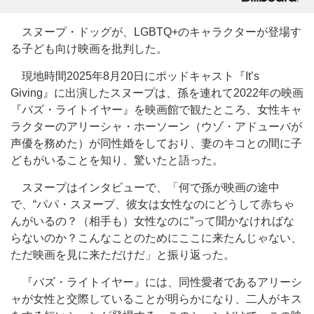
スヌープ・ドッグが、LGBTQ+のキャラクターが登場す
る子ども向け映画を批判した。
現地時間2025年8月20日にポッドキャスト『It’s
Giving』に出演したスヌープは、孫を連れて2022年の映画
『バズ・ライトイヤー』を映画館で観たところ、女性キャ
ラクターのアリーシャ・ホーソーン（ウゾ・アドューバが
声優を務めた）が同性婚をしており、妻のキコとの間に子
どもがいることを知り、驚いたと語った。
スヌープはインタビューで、「何で孫が映画の途中
で、“パパ・スヌープ、彼女は女性なのにどうして赤ちゃ
んがいるの？（相手も）女性なのに”って聞かなければな
らないのか？こんなことのためにここに来たんじゃない、
ただ映画を見に来ただけだ」と振り返った。
『バズ・ライトイヤー』には、同性愛者であるアリーシ
ャが女性と交際していることが明らかになり、二人がキス