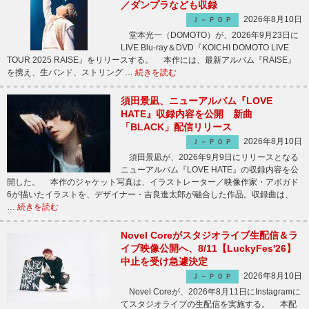
／ダンプラなども収録
2026年8月10日
Ｊ－ＰＯＰ
堂本光一（DOMOTO）が、2026年9月23日に
LIVE Blu-ray＆DVD『KOICHI DOMOTO LIVE
TOUR 2025 RAISE』をリリースする。 本作には、最新アルバム『RAISE』
を携え、生バンド、ストリング …
続きを読む
須田景凪、ニューアルバム『LOVE
HATE』収録内容を公開 新曲
「BLACK」配信リリース
2026年8月10日
Ｊ－ＰＯＰ
須田景凪が、2026年9月9日にリリースとなる
ニューアルバム『LOVE HATE』の収録内容を公
開した。 本作のジャケット写真は、イラストレーター／映像作家・アボガド
6が描いたイラストを、デザイナー・吉良進太郎が融合した作品。収録曲は、
…
続きを読む
Novel Coreがスタジオライブ生配信＆ラ
イブ映像公開へ、8/11【LuckyFes'26】
中止を受け急遽決定
2026年8月10日
Ｊ－ＰＯＰ
Novel Coreが、2026年8月11日にInstagramに
てスタジオライブの生配信を実施する。 本配