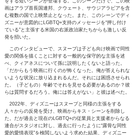
をする短いシーンが登場する。このシーンだけで、この映
画はアラブ首長国連邦、クウェート、サウジアラビアを含
む複数の国で上映禁止となった。また、このシーンでディ
ズニーが意図的にLGBTQ+支持のメッセージを“押し付け
ている”と主張する米国の右派政治家たちからも激しい反
発を招いた。
このインタビューで、スヌープは子ども向け映画で同性
愛の関係を描くことに対する一般的な保守的な主張を述
べ、クィアネスについて孫に説明したくないと語った。
「だからもう映画に行くのが怖くなった。俺が答えられな
いような状況に放り込まれるんだ。それには困惑させられ
た。（子どもの）年齢でそれを見せる必要があるのか？彼
らは質問するだろう。俺には答えがない」と彼は述べた。
2022年、ディズニーはスヌープと同様の主張をする
人々からの反発を受け、映画からキス・シーンを削除し
た。だが過去と現在のLGBTQ+の従業員と支援者からなる
連合がスタジオに対し、過去に行ったように“露骨な同性
愛的愛情表現”を検閲しないよう求めた結果、ディズニー