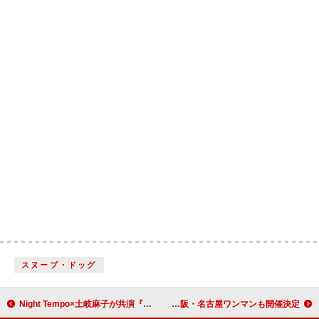
スヌープ・ドッグ
Night Tempo×土岐麻子が共演『J-WAVE SELECTION』、丸山礼がゲスト＆高畑充希もコメント出演
AMEFURASSHI、2部制ワンマンライブ【Dive!】公式レポ到着 大阪・名古屋ワンマンも開催決定