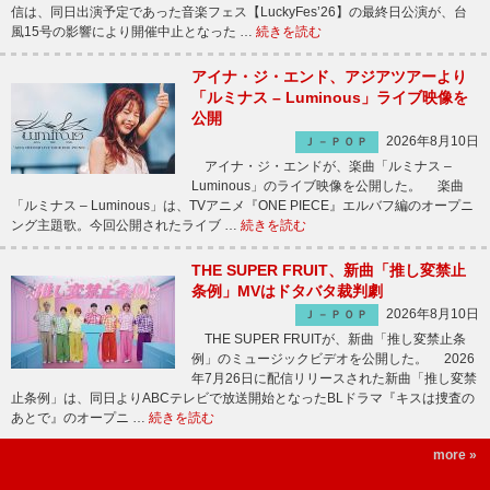
信は、同日出演予定であった音楽フェス【LuckyFes’26】の最終日公演が、台
風15号の影響により開催中止となった …
続きを読む
アイナ・ジ・エンド、アジアツアーより
「ルミナス – Luminous」ライブ映像を
公開
2026年8月10日
Ｊ－ＰＯＰ
アイナ・ジ・エンドが、楽曲「ルミナス –
Luminous」のライブ映像を公開した。 楽曲
「ルミナス – Luminous」は、TVアニメ『ONE PIECE』エルバフ編のオープニ
ング主題歌。今回公開されたライブ …
続きを読む
THE SUPER FRUIT、新曲「推し変禁止
条例」MVはドタバタ裁判劇
2026年8月10日
Ｊ－ＰＯＰ
THE SUPER FRUITが、新曲「推し変禁止条
例」のミュージックビデオを公開した。 2026
年7月26日に配信リリースされた新曲「推し変禁
止条例」は、同日よりABCテレビで放送開始となったBLドラマ『キスは捜査の
あとで』のオープニ …
続きを読む
more »