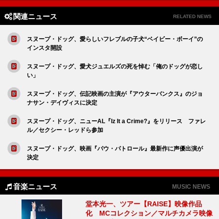
関連ニュース
RELATED NEWS
スヌープ・ドッグ、愛らしいフレブルの子犬“ベイビー・ボーイ”の
インスタ開設
スヌープ・ドッグ、愛犬ジュエルズの死を悼む「俺のドッグが恋し
い」
スヌープ・ドッグ、伝記映画の主演が『アウターバンクス』のジョ
ナサン・デイヴィスに決定
スヌープ・ドッグ、ニューAL『Iz It a Crime?』をリリース ファレ
ル／セクシー・レッドら参加
スヌープ・ドッグ、映画『パウ・パトロール』最新作に声優出演が
決定
音楽ニュース
MUSIC NEWS
堂本光一、ツアー【RAISE】映像作品
化 MCコレクション／マルチカメラ映像