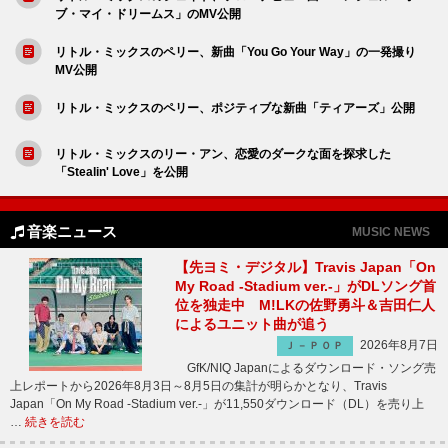
ブ・マイ・ドリームス」のMV公開
リトル・ミックスのペリー、新曲「You Go Your Way」の一発撮り
MV公開
リトル・ミックスのペリー、ポジティブな新曲「ティアーズ」公開
リトル・ミックスのリー・アン、恋愛のダークな面を探求した
「Stealin' Love」を公開
音楽ニュース
MUSIC NEWS
【先ヨミ・デジタル】Travis Japan「On
My Road -Stadium ver.-」がDLソング首
位を独走中 M!LKの佐野勇斗＆吉田仁人
によるユニット曲が追う
2026年8月7日
Ｊ－ＰＯＰ
GfK/NIQ Japanによるダウンロード・ソング売
上レポートから2026年8月3日～8月5日の集計が明らかとなり、Travis
Japan「On My Road -Stadium ver.-」が11,550ダウンロード（DL）を売り上
…
続きを読む