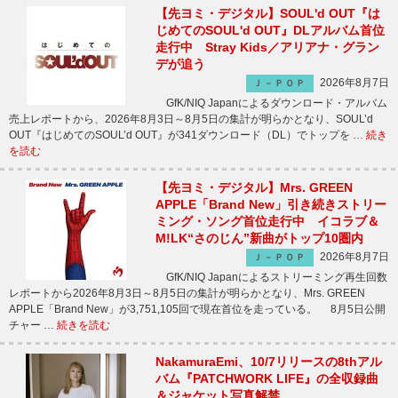
【先ヨミ・デジタル】SOUL'd OUT『は
じめてのSOUL'd OUT』DLアルバム首位
走行中 Stray Kids／アリアナ・グラン
デが追う
2026年8月7日
Ｊ－ＰＯＰ
GfK/NIQ Japanによるダウンロード・アルバム
売上レポートから、2026年8月3日～8月5日の集計が明らかとなり、SOUL’d
OUT『はじめてのSOUL’d OUT』が341ダウンロード（DL）でトップを …
続き
を読む
【先ヨミ・デジタル】Mrs. GREEN
APPLE「Brand New」引き続きストリー
ミング・ソング首位走行中 イコラブ＆
M!LK“さのじん”新曲がトップ10圏内
2026年8月7日
Ｊ－ＰＯＰ
GfK/NIQ Japanによるストリーミング再生回数
レポートから2026年8月3日～8月5日の集計が明らかとなり、Mrs. GREEN
APPLE「Brand New」が3,751,105回で現在首位を走っている。 8月5日公開
チャー …
続きを読む
NakamuraEmi、10/7リリースの8thアル
バム『PATCHWORK LIFE』の全収録曲
＆ジャケット写真解禁