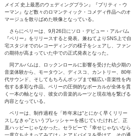
メイズ 史上最悪のウェディングプラン』『プリティ・ウ
ーマン』など数々のロマンティック・コメディ作品へのオ
マージュを散りばめた映像となっている。
さらにペリーは、9月26日にソロ・デビュー・アルバム
『ペリー』をリリースすると発表。兼ねてよりSNS上で自
宅スタジオでのレコーディングの様子をシェアし、ファン
の期待が高まっていた中での正式発表となった。
同アルバムは、ロックンロールに影響を受けた幼少期の
音楽体験から、モータウン、ディスコ、カントリー、80年
代サウンド、そしてもちろんポップまで幅広い音楽性を内
包する多彩な作品。ペリーの圧倒的なボーカルが全体を貫
く一本の軸となり、彼女の音楽的ルーツと現在地を繋げる
内容となっている。
ペリーは、制作過程を「昨年末は“とにかく早くリリー
スしなきゃ”というプレッシャーを感じていたけれど、正
直ハッピーじゃなかった。セラピーで『幸せじゃないなら
一度立ち止まってみては』とアドバイスを受けて、その通