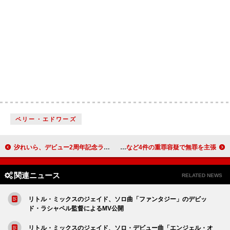
ペリー・エドワーズ
汐れいら、デビュー2周年記念ライブはDURDN／yutoriと共に閉幕
リル・ナズ・X、米LAでの警察官に対する暴行など4件の重罪容疑で無罪を主張
関連ニュース
RELATED NEWS
リトル・ミックスのジェイド、ソロ曲「ファンタジー」のデビッ
ド・ラシャペル監督によるMV公開
リトル・ミックスのジェイド、ソロ・デビュー曲「エンジェル・オ