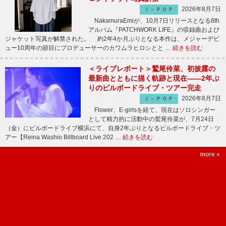
2026年8月7日
Ｊ－ＰＯＰ
NakamuraEmiが、10月7日リリースとなる8th
アルバム『PATCHWORK LIFE』の収録曲および
ジャケット写真が解禁された。 約2年4か月ぶりとなる本作は、メジャーデビ
ュー10周年の節目にプロデューサーのカワムラヒロシとと …
続きを読む
＜ライブレポート＞鷲尾伶菜、初披露の
最新曲とともに描く軌跡と現在――2年ぶ
りのビルボードライブ・ツアー完走
2026年8月7日
Ｊ－ＰＯＰ
Flower、E-girlsを経て、現在はソロシンガー
として精力的に活動中の鷲尾伶菜が、7月24日
（金）にビルボードライブ横浜にて、自身2年ぶりとなるビルボードライブ・ツ
アー【Reina Washio Billboard Live 202 …
続きを読む
more »