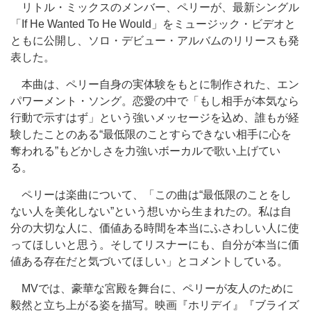
リトル・ミックスのメンバー、ペリーが、最新シングル
「If He Wanted To He Would」をミュージック・ビデオと
ともに公開し、ソロ・デビュー・アルバムのリリースも発
表した。
本曲は、ペリー自身の実体験をもとに制作された、エン
パワーメント・ソング。恋愛の中で「もし相手が本気なら
行動で示すはず」という強いメッセージを込め、誰もが経
験したことのある“最低限のことすらできない相手に心を
奪われる”もどかしさを力強いボーカルで歌い上げてい
る。
ペリーは楽曲について、「この曲は“最低限のことをし
ない人を美化しない”という想いから生まれたの。私は自
分の大切な人に、価値ある時間を本当にふさわしい人に使
ってほしいと思う。そしてリスナーにも、自分が本当に価
値ある存在だと気づいてほしい」とコメントしている。
MVでは、豪華な宮殿を舞台に、ペリーが友人のために
毅然と立ち上がる姿を描写。映画『ホリデイ』『ブライズ