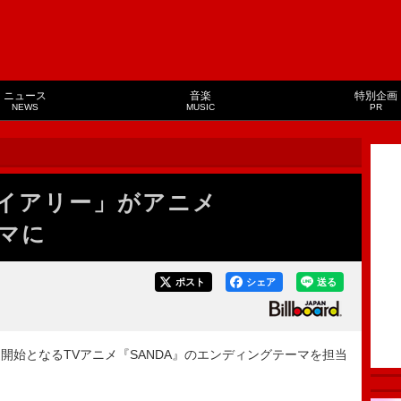
ニュース
音楽
特別企画
NEWS
MUSIC
PR
イアリー」がアニメ
ーマに
ポスト
シェア
送る
送開始となるTVアニメ『SANDA』のエンディングテーマを担当