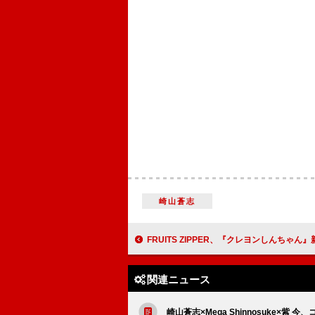
崎山蒼志
FRUITS ZIPPER、『クレヨンしんちゃん』新主題歌に最新曲「はちゃめちゃわち
関連ニュース
崎山蒼志×Mega Shinnosuke×