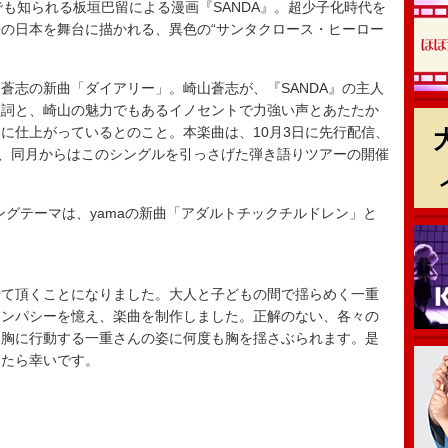
でも知られる板垣巴留による漫画『SANDA』。超少子化時代を
の日本を舞台に描かれる、異色の“サンタクロース・ヒーロー
志の新曲「ダイアリー」。崎山蒼志が、『SANDA』の主人
歌詞と、崎山の魅力でもあるイノセントで力強い声とあたたか
に仕上がっているとのこと。本楽曲は、10月3日に先行配信、
なり、同月からはこのシングルを引っさげた弾き語りツアーの開催
ングテーマは、yamaの新曲「アダルトチックチルドレン」と
せて頂くことになりました。大人と子どもの間で揺らめく一重
シンパシーを憶え、楽曲を制作しました。正解のない、各々の
を胸に行動する一重さんの姿に何度も胸を揺さぶられます。是
したら幸いです。