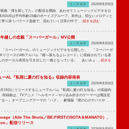
2026年8月8日
Ｊ－ＰＯＰ
UEが新曲「僕を探してた」の配信を開始、あわせてミュージックビデオを公
 LEAGUEは平均年齢19歳のボーイズグループ。本作は、切ないメロディと
に寄り添うバラード楽曲で、流れていく日常の中で …
続きを読む
6年越しの念願「スーパーガール」MV公開
2026年8月8日
Ｊ－ＰＯＰ
「スーパーガール」のミュージックビデオを公開した。 「スーパーガ
2年リリースの4thアルバム『瞳へ落ちるよレコード』に収録されている楽
んのボーカル表現を引き出した一曲となっている。 あいみょ …
続きを
ューAL『私雨に夏の灯を知る』収録内容発表
2026年8月8日
Ｊ－ＰＯＰ
月19日にリリースするニューアルバム『私雨に夏の灯を知る』の収録内
 収録曲は、TVアニメ『ヘルモード～やり込み好きのゲーマーは廃設定
する～』オープニングテーマの「ハク」、劇場版『僕の心のヤバイや …
avage（Aile The Shota／BE:FIRSTのSOTA＆MANATO）、
tion」配信リリース
2026年8月8日
Ｊ－ＰＯＰ