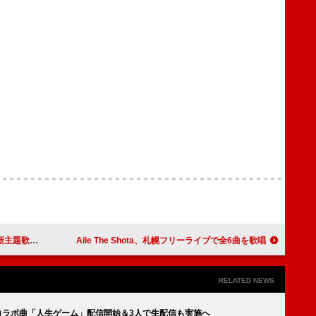
ゃライフ！」起用
Aile The Shota、札幌フリーライブで全6曲を歌唱
RELATED NEWS
紫 今、コラボ曲「人生ゲーム」配信開始＆3人で生配信も実施へ