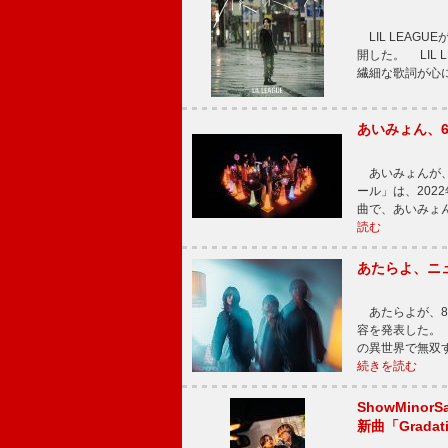
LIL LEAG
開した。 LIL
繊細な歌詞が心
あいみょん、
あいみょんが、
ール」は、202
曲で、あいみょ
読む
あたらよ、ニ
あたらよが、8
容を発表した。
の異世界で無双
続きを読む
ShowMinorS
新曲「Grada