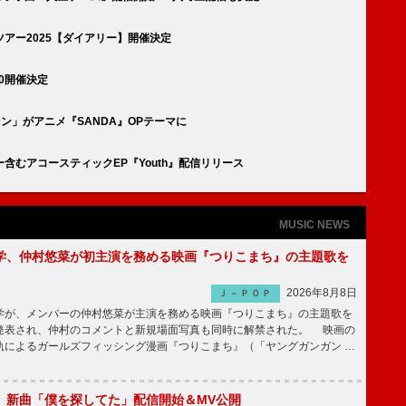
アー2025【ダイアリー】開催決定
0開催決定
ン」がアニメ『SANDA』OPテーマに
含むアコースティックEP『Youth』配信リリース
MUSIC NEWS
学、仲村悠菜が初主演を務める映画『つりこまち』の主題歌を
2026年8月8日
Ｊ－ＰＯＰ
が、メンバーの仲村悠菜が主演を務める映画『つりこまち』の主題歌を
発表され、仲村のコメントと新規場面写真も同時に解禁された。 映画の
軌によるガールズフィッシング漫画『つりこまち』（「ヤングガンガン …
GUE、新曲「僕を探してた」配信開始＆MV公開