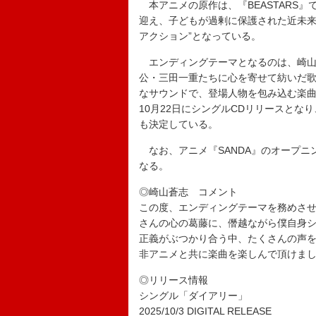
本アニメの原作は、『BEASTARS』
迎え、子どもが過剰に保護された近未来
アクション”となっている。
エンディングテーマとなるのは、崎山蒼
公・三田一重たちに心を寄せて紡いだ
なサウンドで、登場人物を包み込む楽曲
10月22日にシングルCDリリースと
も決定している。
なお、アニメ『SANDA』のオープニ
なる。
◎崎山蒼志 コメント
この度、エンディングテーマを務めさ
さんの心の葛藤に、僭越ながら僕自身
正義がぶつかり合う中、たくさんの声
非アニメと共に楽曲を楽しんで頂けま
◎リリース情報
シングル「ダイアリー」
2025/10/3 DIGITAL RELEASE