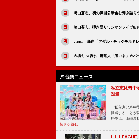
崎山蒼志、初の韓国公演含む弾き語りツ
崎山蒼志、弾き語りワンマンライブ8/3
yama、新曲「アダルトチックチルドレ
大橋ちっぽけ、清竜人「痛いよ」カバー
音楽ニュース
私立恵比寿中
担当
私立恵比寿中学
担当することが
原作は、山崎夏
続きを読む
LIL LEA