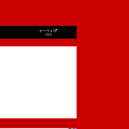
オーヴォ
OVO