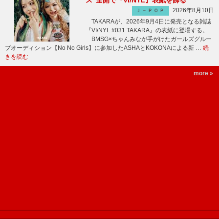
ス”全開で『VI/NYL』表紙を飾る
2026年8月10日
Ｊ－ＰＯＰ
TAKARAが、2026年9月4日に発売となる雑誌
『VI/NYL #031 TAKARA』の表紙に登場する。
BMSG×ちゃんみなが手がけたガールズグルー
プオーディション【No No Girls】に参加したASHAとKOKONAによる新 …
続
きを読む
more »