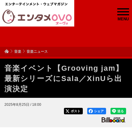
MENU
音楽
音楽ニュース
音楽イベント【Grooving jam】
最新シリーズにSala／XinUら出
演決定
2025年8月25日 / 18:00
ポスト
シェア
送る