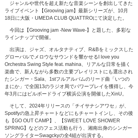
ジャンルや世代を超え新たな音楽シーンを創出してきた
ライブイベント【Grooving jam】最新シリーズが、10月
18日に大阪・UMEDA CLUB QUATTROにて決定した。
今回は【Grooving jam -New Wave-】と題した、多彩な
ラインナップで開催。
出演は、ジャズ、オルタナティブ、R&Bをミックスした
グローバルでメロウなサウンドを響かせるI love you
Orchestra Swing Style feat. mahina、リアルな日常を描く
楽曲で、新人ながら多数の主要プレイリストにも選出され
たシンガー・Sala、1stフルアルバムのリード曲「いつの
まにか」で全国13のラジオ局でパワープレイを獲得し、今
年3月にはビルボードライブ横浜公演を開催したXinU。
そして、2024年リリースの「チイサナシアワセ」が、
Spotifyの急上昇チャートなどにもチャートインし、その後
も【GO OUT CAMP】、【SWEET LOVE SHOWER
SPRING】などのフェス活動も行う、湘南出身のシンガー
ソングライターSwagckyの全4組が出演する。