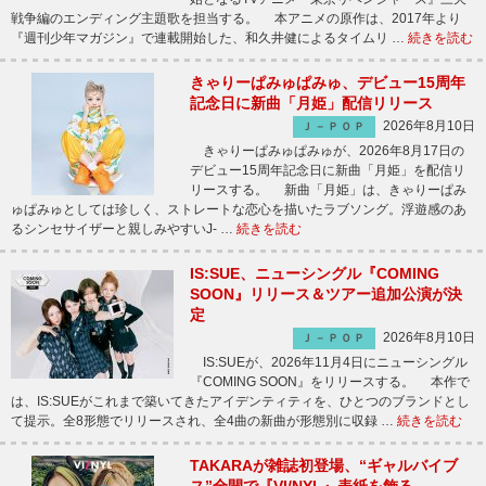
戦争編のエンディング主題歌を担当する。 本アニメの原作は、2017年より
『週刊少年マガジン』で連載開始した、和久井健によるタイムリ …
続きを読む
きゃりーぱみゅぱみゅ、デビュー15周年
記念日に新曲「月姫」配信リリース
2026年8月10日
Ｊ－ＰＯＰ
きゃりーぱみゅぱみゅが、2026年8月17日の
デビュー15周年記念日に新曲「月姫」を配信リ
リースする。 新曲「月姫」は、きゃりーぱみ
ゅぱみゅとしては珍しく、ストレートな恋心を描いたラブソング。浮遊感のあ
るシンセサイザーと親しみやすいJ- …
続きを読む
IS:SUE、ニューシングル『COMING
SOON』リリース＆ツアー追加公演が決
定
2026年8月10日
Ｊ－ＰＯＰ
IS:SUEが、2026年11月4日にニューシングル
『COMING SOON』をリリースする。 本作で
は、IS:SUEがこれまで築いてきたアイデンティティを、ひとつのブランドとし
て提示。全8形態でリリースされ、全4曲の新曲が形態別に収録 …
続きを読む
TAKARAが雑誌初登場、“ギャルバイブ