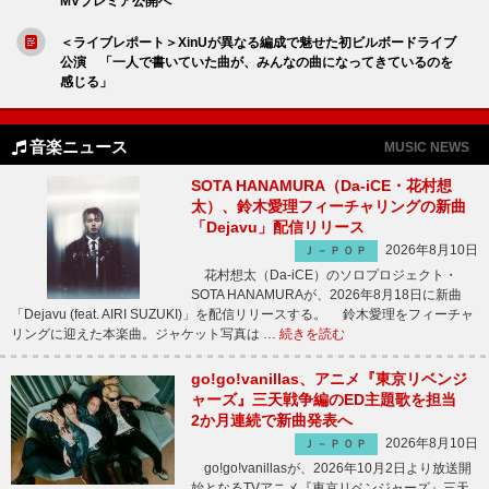
MVプレミア公開へ
＜ライブレポート＞XinUが異なる編成で魅せた初ビルボードライブ
公演 「一人で書いていた曲が、みんなの曲になってきているのを
感じる」
音楽ニュース
MUSIC NEWS
SOTA HANAMURA（Da-iCE・花村想
太）、鈴木愛理フィーチャリングの新曲
「Dejavu」配信リリース
2026年8月10日
Ｊ－ＰＯＰ
花村想太（Da-iCE）のソロプロジェクト・
SOTA HANAMURAが、2026年8月18日に新曲
「Dejavu (feat. AIRI SUZUKI)」を配信リリースする。 鈴木愛理をフィーチャ
リングに迎えた本楽曲。ジャケット写真は …
続きを読む
go!go!vanillas、アニメ『東京リベンジ
ャーズ』三天戦争編のED主題歌を担当
2か月連続で新曲発表へ
2026年8月10日
Ｊ－ＰＯＰ
go!go!vanillasが、2026年10月2日より放送開
始となるTVアニメ『東京リベンジャーズ』三天