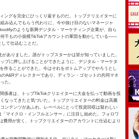
ケティングを完全にひっくり返すものだ。トップクリエイターに
に組み込んでもらう代わりに、今や抜け目のないマネージャ
やFloodifyのような新興デジタル・マーケティング企業が、自ら
千もの小規模TikTokアカウントの軍団を動かしている――
として仕込むことだ。
な文化がありました。誰がトップスターかは皆が知っていました。
トップに押し上げることができたように、デジタル・マーケタ
ド曲を作ることができた。今はそれをボトムアップでやろうとし
rtnersのA&Rディレクターであり、ディラン・ゴセットの共同マネ
語った。
関係者は、トップTikTokクリエイターに大金を払って動画を投
なくなってきたと気づいた。トップクリエイターの料金は高騰
、コンテンツがあふれ、レーベルにとって投資回収は疑わしい
家は「マイクロ・インフルエンサー」に注目し始めた。フォロワ
ーザーは費用が安く、トップクリエイターのアカウントに仕込むより