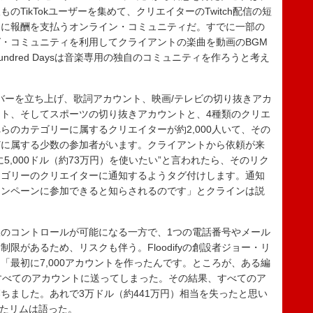
TikTokユーザーを集めて、クリエイターのTwitch配信の短
とに報酬を支払うオンライン・コミュニティだ。すでに一部の
・コミュニティを利用してクライアントの楽曲を動画のBGM
dred Daysは音楽専用の独自のコミュニティを作ろうと考え
ーバーを立ち上げ、歌詞アカウント、映画/テレビの切り抜きアカ
ト、そしてスポーツの切り抜きアカウントと、4種類のクリエ
らのカテゴリーに属するクリエイターが約2,000人いて、その
どに属する少数の参加者がいます。クライアントから依頼が来
5,000ドル（約73万円）を使いたい”と言われたら、そのリク
テゴリーのクリエイターに通知するようタグ付けします。通知
ャンペーンに参加できると知らされるのです」とクラインは説
のコントロールが可能になる一方で、1つの電話番号やメール
限があるため、リスクも伴う。Floodifyの創設者ジョー・リ
「最初に7,000アカウントを作ったんです。ところが、ある編
0すべてのアカウントに送ってしまった。その結果、すべてのア
ちました。あれで3万ドル（約441万円）相当を失ったと思い
げたリムは語った。