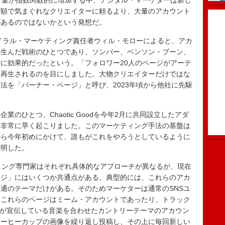
テンツ量が指数関数的に増加する中、デジタル・マーケターは新し
高額で気まぐれなクリエイターに頼るより、大量のアカウント
があるのではないかという発想だ。
イラル・マーケティング責任者ウィル・モローによると、アカ
を生んだ戦術のひとつであり、ソンバー、ベンソン・ブーン、
に効果的だったという。「フォロワー20人のページがアーテ
回再生されるのを目にしました。大物クリエイターだけではな
法を「バーナー・ページ」と呼び、2023年頃から他社に先駆
ひとつ、Chaotic Goodを今年2月に共同設立したアダ
は非常に早く起こりました。このマーケティング手法の基盤は
から今年初めにかけて、誰もがこれをやろうとしているように
説明した。
ィング専門家はそれぞれ具体的なアプローチが異なるが、現在
ージ」にはいくつか共通点がある。典型的には、これらのアカ
通のテーマだけがある。そのためマーケターは通常のSNSユ
。これらのページはミーム・アカウントであったり、トラック
ーが宣伝している音楽を合わせたカントリーテーマのアカウン
コーヒーカップの画像を繰り返し投稿し、その上に毎回新しい