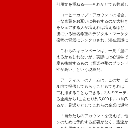
引用文を重ねる――それがとても共感
コーヒーカップ・アカウントの場合、
トな言葉をお互いに共有するのが大好
をシェアする人が増えれば増えるほど
後にいる
匿名希望の
デジタル・マーケ
投稿の背景にシンクロされ、潜在意識
これらのキャンペーンは、一見「壁に
えるかもしれないが、実際には心理学
度も接触するもの（音楽や靴のブラン
性が高い、という現象だ。
アーティストのチームは、このサービ
ル内で提供してもらうこともでき
れば
、
て利用することもできる。2人のアーテ
る企業から1曲あたり約5,000ドル（
るが、見返りとしてこれらの企業は通
「自分たちのアカウントを使えば、他
ンのために予約する必要がなく、迅速