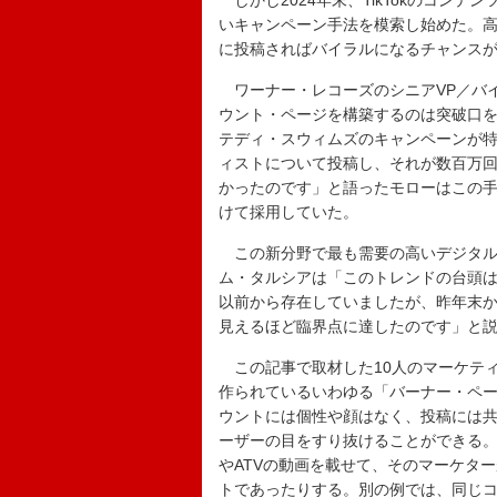
しかし2024年末、TikTokのコン
いキャンペーン手法を模索し始めた。
に投稿さればバイラルになるチャンス
ワーナー・レコーズのシニアVP／バ
ウント・ページを構築するのは突破口
テディ・スウィムズのキャンペーンが特
ィストについて投稿し、それが数百万
かったのです」と語ったモローはこの手
けて採用していた。
この新分野で最も需要の高いデジタル企業の
ム・タルシアは「このトレンドの台頭
以前から存在していましたが、昨年末
見えるほど臨界点に達したのです」と
この記事で取材した10人のマーケテ
作られているいわゆる「バーナー・ペ
ウントには個性や顔はなく、投稿には共
ーザーの目をすり抜けることができる
やATVの動画を載せて、そのマーケタ
トであったりする。別の例では、同じ