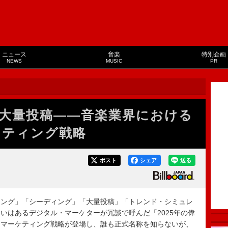
ニュース
音楽
特別企画
NEWS
MUSIC
PR
大量投稿――音楽業界における
ーケティング戦略
ポスト
シェア
送る
ング」「シーディング」「大量投稿」「トレンド・シミュレ
いはあるデジタル・マーケターが冗談で呼んだ「2025年の偉
・マーケティング戦略が登場し、誰も正式名称を知らないが、