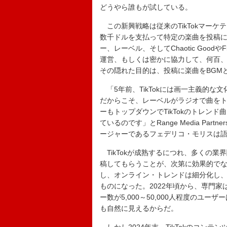
どうやら誰もが試している。
この新興戦略は従来のTikTokマー
数千ドルを支払って特定の楽曲を投稿
ー、レーベル、そしてChaotic Good
運営、もしくは密かに協力して、何百、何
その隠れた目的は、投稿に楽曲をBGM
「5年前、TikTokには画一主義的
だからこそ、レーベルがラジオで曲を
ーもトップダウンでTikTokのトレン
ているのです」とRange Media Pa
ージャーであるフェデリコ・モリスは
TikTokが成熟するにつれ、多くの業界
稿してもらうことが、次第に効果的で
し、オンライン・トレンドは細分化し
ものになった。2022年頃から、専門
ー数が5,000～50,000人程度のユ
も自然に見えるからだ。