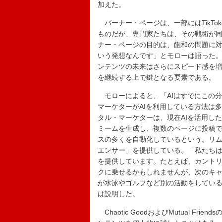
加えた。
バーナー・ページは、一部にはTikT
ものだが、専門家たちは、その戦術が
ナー・ページの目的は、飽和の問題に対
いう発想なんです」とモローは語った。
ンテンツの未来はさらにスピード感を
を継続する上で鍵となる要素である。
モローによると、「AIはすでにこの
マーケターがAIを利用している方法は
タル・マーケターは、現在AIを活用し
ミームを生成し、複数のページに投稿
スの多くを自動化しているという。リムによ
エンサー」を提供している。「私たちは
を提供しています。たとえば、カント
クに乗せるかもしれませんが、次のキャ
が水泳やゴルフなど別の活動をしてい
は説明した。
Chaotic GoodおよびMutual F