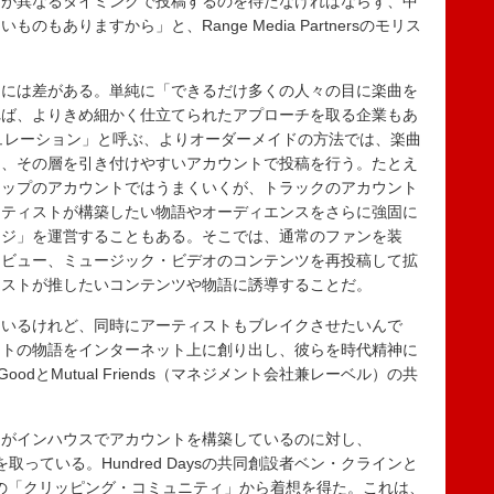
トが異なるタイミングで投稿するのを待たなければならず、中
もありますから」と、Range Media Partnersのモリス
には差がある。単純に「できるだけ多くの人々の目に楽曲を
れば、よりきめ細かく仕立てられたアプローチを取る企業もあ
・シミュレーション」と呼ぶ、よりオーダーメイドの方法では、楽曲
し、その層を引き付けやすいアカウントで投稿を行う。たとえ
カップのアカウントではうまくいくが、トラックのアカウント
ーティストが構築したい物語やオーディエンスをさらに強固に
ージ」を運営することもある。そこでは、通常のファンを装
タビュー、ミュージック・ビデオのコンテンツを再投稿して拡
ィストが推したいコンテンツや物語に誘導することだ。
いるけれど、同時にアーティストもブレイクさせたいんで
ストの物語をインターネット上に創り出し、彼らを時代精神に
oodとMutual Friends（マネジメント会社兼レーベル）の共
。
がインハウスでアカウントを構築しているのに対し、
チを取っている。Hundred Daysの共同創設者ベン・クラインと
バーの「クリッピング・コミュニティ」から着想を得た。これは、