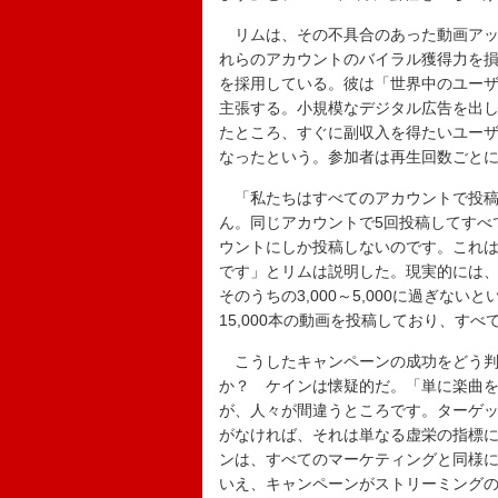
リムは、その不具合のあった動画アッ
れらのアカウントのバイラル獲得力を損な
を採用している。彼は「世界中のユーザ
主張する。小規模なデジタル広告を出
たところ、すぐに副収入を得たいユーザー
なったという。参加者は再生回数ごと
「私たちはすべてのアカウントで投稿
ん。同じアカウントで5回投稿してすべ
ウントにしか投稿しないのです。これ
です」とリムは説明した。現実的には、
そのうちの3,000～5,000に過ぎな
15,000本の動画を投稿しており、す
こうしたキャンペーンの成功をどう判
か？ ケインは懐疑的だ。「単に楽曲を
が、人々が間違うところです。ターゲ
がなければ、それは単なる虚栄の指標
ンは、すべてのマーケティングと同様
いえ、キャンペーンがストリーミング