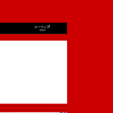
オーヴォ
OVO