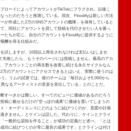
プロード
によって
アカウントがTikTokにフラグされ、以後こ
ったのだろうと推測している。現在、Floodifyは新しい方法
ーが作成した2万のSNSアカウントの艦隊」を保有していると
して、同社にアカウントを貸して投稿を代行させたい人を募っ
たちが応じ、自分のアカウントをFloodifyに提供するように
に報酬を得る仕組みだ。
を試しますが、10回以上再生されなければ支払いはしませ
て失敗したら、もうそのページには投稿しません。最高のアカ
は、アカウントごとの再生数を改善し続ける永久サイクルなん
2万のアカウントにアクセスできるとはいえ、実際に使うのは
いという。リムの試算では、彼のチームは「毎日およそ5,000から
べて異なるアーティストの音楽を宣伝している」とのことだ。
断すべきかは難しい。すべてのビューに価値があるのだろう
投稿に載せるだけの“空っぽの成果”に価値を置いてしまうの
ット・オーディエンスにどのように結びつくのか、意図や計画
に過ぎません」とケインは話した。代わりに、ケインとクライ
に「一般的な認知を作ること」が成功の定義だと述べ、「とは
の成功に結びつくのが常に最良の成果です」とクラインは付け