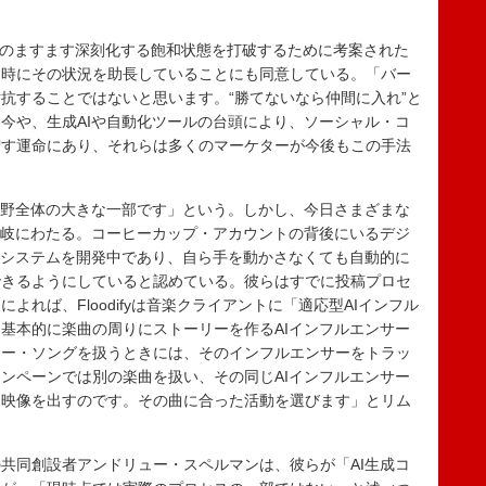
okのますます深刻化する飽和状態を打破するために考案された
同時にその状況を助長していることにも同意している。「バー
抗することではないと思います。“勝てないなら仲間に入れ”と
今や、生成AIや自動化ツールの台頭により、ソーシャル・コ
増す運命にあり、それらは多くのマーケターが今後もこの手法
分野全体の大きな一部です」という。しかし、今日さまざまな
多岐にわたる。コーヒーカップ・アカウントの背後にいるデジ
たシステムを開発中であり、自ら手を動かさなくても自動的に
できるようにしていると認めている。彼らはすでに投稿プロセ
れば、Floodifyは音楽クライアントに「適応型AIインフル
基本的に楽曲の周りにストーリーを作るAIインフルエンサー
リー・ソングを扱うときには、そのインフルエンサーをトラッ
ンペーンでは別の楽曲を扱い、その同じAIインフルエンサー
る映像を出すのです。その曲に合った活動を選びます」とリム
riendsの共同創設者アンドリュー・スペルマンは、彼らが「AI生成コ