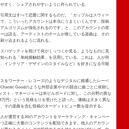
しやすく、シェアされやすいように作られている。
引用文はすべて恋愛に関するものだ。「カップルはスウィー
きで、こういったアカウントは本当にうまくいくんです。投稿
、アルゴリズムが強化されるのです」と、このアカウントの背
ターは語る。アーティストのチームが推している楽曲は、その
に刷り込まれるように流れる。
スパゲッティを投げて何がくっつくか見る」ようなものに見
で知られる「単純接触効果」を活用している。これは、人が何
ド、インテリア・デザインのスタイルなど）を好きになる可能
スをワーナー・レコーズのようなデジタルに精通したレーベ
Chaotic Goodのような外部企業やその競合に曲ごとに依頼し
ィスト・マネージャーは米ビルボードに対し、この分野の異な
約73万円）という見積もりを受けたと語った。価格は大きく異な
常、その楽曲を含む投稿のターゲットビュー数を提示する。
人が運営する30のアカウントをマーケティング・キャンペー
かつ正確に大量のコンテンツを配信できます。他人のアカウン