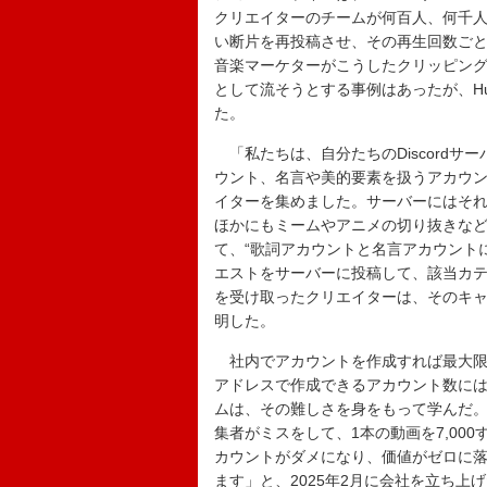
クリエイターのチームが何百人、何千人もの
い断片を再投稿させ、その再生回数ご
音楽マーケターがこうしたクリッピング
として流そうとする事例はあったが、Hun
た。
「私たちは、自分たちのDiscordサ
ウント、名言や美的要素を扱うアカウン
イターを集めました。サーバーにはそれ
ほかにもミームやアニメの切り抜きな
て、“歌詞アカウントと名言アカウントに
エストをサーバーに投稿して、該当カ
を受け取ったクリエイターは、そのキ
明した。
社内でアカウントを作成すれば最大限
アドレスで作成できるアカウント数には制
ムは、その難しさを身をもって学んだ。
集者がミスをして、1本の動画を7,00
カウントがダメになり、価値がゼロに落
ます」と、2025年2月に会社を立ち上