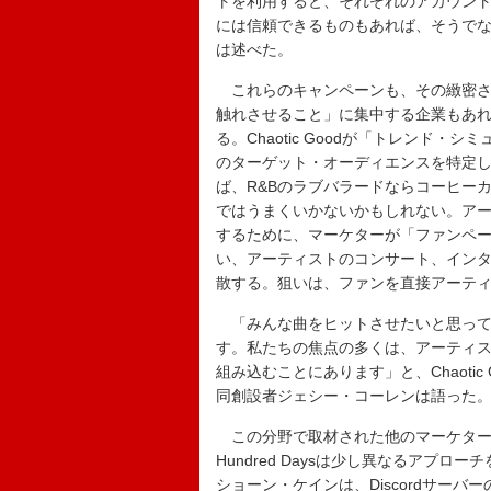
トを利用すると、それぞれのアカウン
には信頼できるものもあれば、そうでないもの
は述べた。
これらのキャンペーンも、その緻密さ
触れさせること」に集中する企業もあ
る。Chaotic Goodが「トレンド
のターゲット・オーディエンスを特定
ば、R&Bのラブバラードならコーヒー
ではうまくいかないかもしれない。ア
するために、マーケターが「ファンペ
い、アーティストのコンサート、イン
散する。狙いは、ファンを直接アーテ
「みんな曲をヒットさせたいと思って
す。私たちの焦点の多くは、アーティ
組み込むことにあります」と、Chaotic G
同創設者ジェシー・コーレンは語った
この分野で取材された他のマーケター
Hundred Daysは少し異なるアプロー
ショーン・ケインは、Discordサー