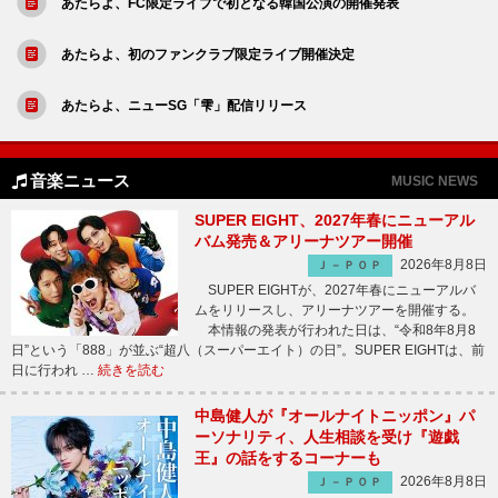
あたらよ、FC限定ライブで初となる韓国公演の開催発表
あたらよ、初のファンクラブ限定ライブ開催決定
あたらよ、ニューSG「雫」配信リリース
音楽ニュース
MUSIC NEWS
SUPER EIGHT、2027年春にニューアル
バム発売＆アリーナツアー開催
2026年8月8日
Ｊ－ＰＯＰ
SUPER EIGHTが、2027年春にニューアルバ
ムをリリースし、アリーナツアーを開催する。
本情報の発表が行われた日は、“令和8年8月8
日”という「888」が並ぶ“超八（スーパーエイト）の日”。SUPER EIGHTは、前
日に行われ …
続きを読む
中島健人が『オールナイトニッポン』パ
ーソナリティ、人生相談を受け『遊戯
王』の話をするコーナーも
2026年8月8日
Ｊ－ＰＯＰ