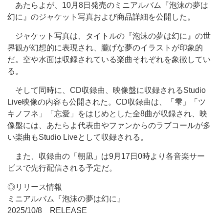
あたらよが、10月8日発売のミニアルバム『泡沫の夢は
幻に』のジャケット写真および商品詳細を公開した。
ジャケット写真は、タイトルの『泡沫の夢は幻に』の世
界観が幻想的に表現され、朧げな夢のイラストが印象的
だ。空や水面は収録されている楽曲それぞれを象徴してい
る。
そして同時に、CD収録曲、映像盤に収録されるStudio
Live映像の内容も公開された。CD収録曲は、「雫」「ツ
キノフネ」「忘愛」をはじめとした全8曲が収録され、映
像盤には、あたらよ代表曲やファンからのラブコールが多
い楽曲もStudio Liveとして収録される。
また、収録曲の「朝凪」は9月17日0時より各音楽サー
ビスで先行配信される予定だ。
◎リリース情報
ミニアルバム『泡沫の夢は幻に』
2025/10/8 RELEASE