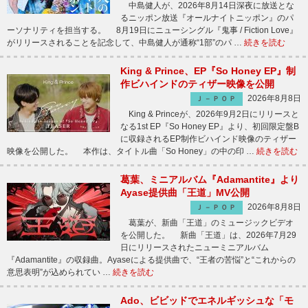
中島健人が、2026年8月14日深夜に放送とな
るニッポン放送『オールナイトニッポン』のパ
ーソナリティを担当する。 8月19日にニューシングル『鬼事 / Fiction Love』
がリリースされることを記念して、中島健人が通称“1部”のパ …
続きを読む
King & Prince、EP『So Honey EP』制
作ビハインドのティザー映像を公開
2026年8月8日
Ｊ－ＰＯＰ
King & Princeが、2026年9月2日にリリースと
なる1st EP『So Honey EP』より、初回限定盤B
に収録されるEP制作ビハインド映像のティザー
映像を公開した。 本作は、タイトル曲「So Honey」の中の印 …
続きを読む
葛葉、ミニアルバム『Adamantite』より
Ayase提供曲「王道」MV公開
2026年8月8日
Ｊ－ＰＯＰ
葛葉が、新曲「王道」のミュージックビデオ
を公開した。 新曲「王道」は、2026年7月29
日にリリースされたニューミニアルバム
『Adamantite』の収録曲。Ayaseによる提供曲で、“王者の苦悩”と“これからの
意思表明”が込められてい …
続きを読む
Ado、ビビッドでエネルギッシュな「モ