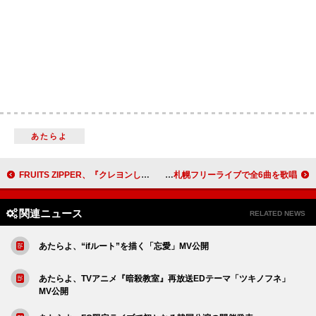
あたらよ
FRUITS ZIPPER、『クレヨンしんちゃん』新主題歌に最新曲「はちゃめちゃわちゃライフ！」起用
Aile The Shota、札幌フリーライブで全6曲を歌唱
関連ニュース
RELATED NEWS
あたらよ、“ifルート”を描く「忘愛」MV公開
あたらよ、TVアニメ『暗殺教室』再放送EDテーマ「ツキノフネ」
MV公開