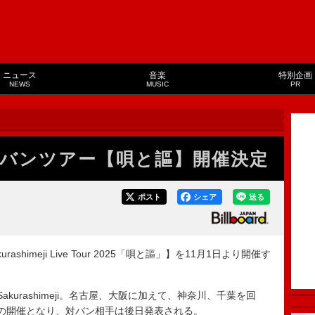
ニュース
音楽
特別企画
NEWS
MUSIC
PR
ji、対バンツアー【唄と謳】開催決定
ポスト
シェア
送る
rashimeji Live Tour 2025「唄と謳」】を11月1日より開催す
urashimeji。名古屋、大阪に加えて、神奈川、千葉を回
の開催となり、対バン相手は後日発表される。