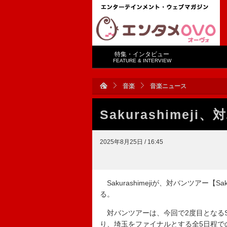
特集・インタビュー
FEATURE & INTERVIEW
音楽
音楽ニュース
Sakurashime
2025年8月25日 / 16:45
Sakurashimejiが、対バンツアー【Saku
る。
対バンツアーは、今回で2度目となるSak
り、埼玉をファイナルとする全5日程で