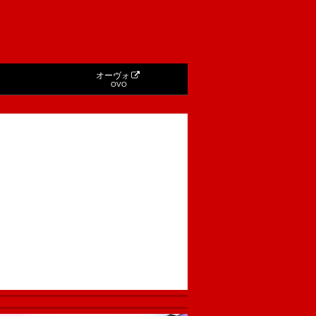
オーヴォ
OVO