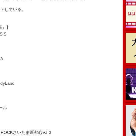
トしている。
唄と謳」】
IS
A
dyLand
ール
S ROCKさいたま新都心VJ-3