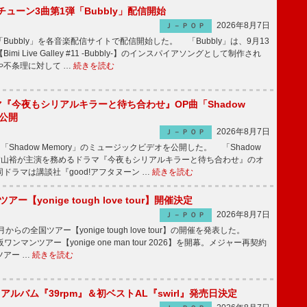
ーチューン3曲第1弾「Bubbly」配信開始
2026年8月7日
Ｊ－ＰＯＰ
Bubbly」を各音楽配信サイトで配信開始した。 「Bubbly」は、9月13
mi Live Galley #11 -Bubbly-】のインスパイアソングとして制作され
や不条理に対して …
続きを読む
ラマ『今夜もシリアルキラーと待ち合わせ』OP曲「Shadow
V公開
2026年8月7日
Ｊ－ＰＯＰ
「Shadow Memory」のミュージックビデオを公開した。 「Shadow
、横山裕が主演を務めるドラマ『今夜もシリアルキラーと待ち合わせ』のオ
ドラマは講談社『good!アフタヌーン …
続きを読む
ツアー【yonige tough love tour】開催決定
2026年8月7日
Ｊ－ＰＯＰ
月からの全国ツアー【yonige tough love tour】の開催を発表した。
阪ワンマンツアー【yonige one man tour 2026】を開幕。メジャー再契約
ツアー …
続きを読む
hアルバム『39rpm』＆初ベストAL『swirl』発売日決定