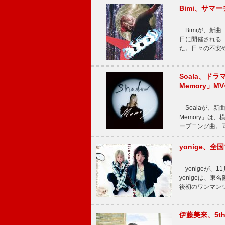
Bimi、サマ
Bimiが、新曲「
日に開催される【Bi
た。日々の不安
Soala、ド
Memory」M
Soalaが、新曲
Memory」は
ープニング曲。同
yonige、全国
yonigeが、11
yonigeは、東名
後初のワンマン
伊藤美来、5t