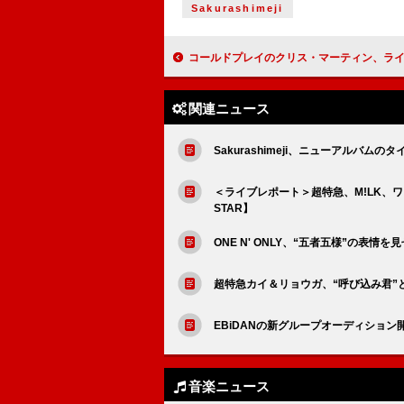
Sakurashimeji
コールドプレイのクリス・マーティン、ライブ中に観客のプロポーズをアシストする前に軽く“セキュリティ・
関連ニュース
Sakurashimeji、ニューアルバ
＜ライブレポート＞超特急、M!LK、ワンエンら
STAR】
ONE N' ONLY、“五者五様”の表情
超特急カイ＆リョウガ、“呼び込み君”
EBiDANの新グループオーディション
音楽ニュース