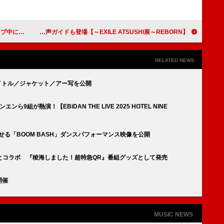
チェック”を行う
【EXILE ATSUSHI展～REBORN～】9月開催、本人による音声ガイドも登場
RELATED NEWS
ムのタイトル／ジャケット／アー写を公開
9組が熱演！【EBiDAN THE LIVE 2025 HOTEL NINE
を見せる「BOOM BASH」ダンスパフォーマンス映像を公開
とコラボ 『稜海しました！超特急QR』番組グッズとして発売
開催
MUSIC NEWS