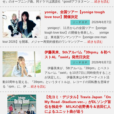
せ』のオープニング曲。同ドラマは講談社『good!アフタヌーン …
続きを読む
yonige、全国ツアー【yonige tough
love tour】開催決定
2026年8月7日
Ｊ－ＰＯＰ
yonigeが、11月からの全国ツアー【yonige
tough love tour】の開催を発表した。 yonige
は、東名阪ワンマンツアー【yonige one man
tour 2026】を開幕。メジャー再契約後初のワンマンツアー …
続きを読む
伊藤美来、5thアルバム『39rpm』＆初ベ
ストAL『swirl』発売日決定
2026年8月7日
Ｊ－ＰＯＰ
伊藤美来が、5thアルバム『39rpm』とベスト
アルバム『swirl』を10月7日に同時発売すること
が決定した。 伊藤美来は今年アーティスト活
動10周年を迎える。『39rpm』というタイトルは、レコードの回転数を意味す
る「rpm」に、伊 …
続きを読む
【先ヨミ・デジタル】Travis Japan「On
My Road -Stadium ver.-」がDLソング首
位を独走中 M!LKの佐野勇斗＆吉田仁人
によるユニット曲が追う