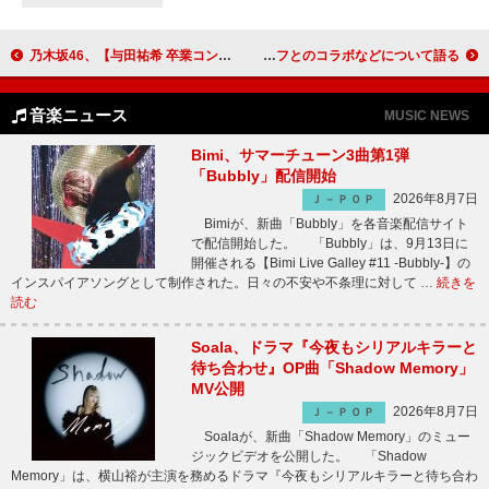
乃木坂46、【与田祐希 卒業コンサート】Blu-ray＆DVDのアートワーク公開
ドージャ・キャット、ニューAL『Vie』でのジャック・アントノフとのコラボなどについて語る
音楽ニュース
MUSIC NEWS
Bimi、サマーチューン3曲第1弾
「Bubbly」配信開始
2026年8月7日
Ｊ－ＰＯＰ
Bimiが、新曲「Bubbly」を各音楽配信サイト
で配信開始した。 「Bubbly」は、9月13日に
開催される【Bimi Live Galley #11 -Bubbly-】の
インスパイアソングとして制作された。日々の不安や不条理に対して …
続きを
読む
Soala、ドラマ『今夜もシリアルキラーと
待ち合わせ』OP曲「Shadow Memory」
MV公開
2026年8月7日
Ｊ－ＰＯＰ
Soalaが、新曲「Shadow Memory」のミュー
ジックビデオを公開した。 「Shadow
Memory」は、横山裕が主演を務めるドラマ『今夜もシリアルキラーと待ち合わ