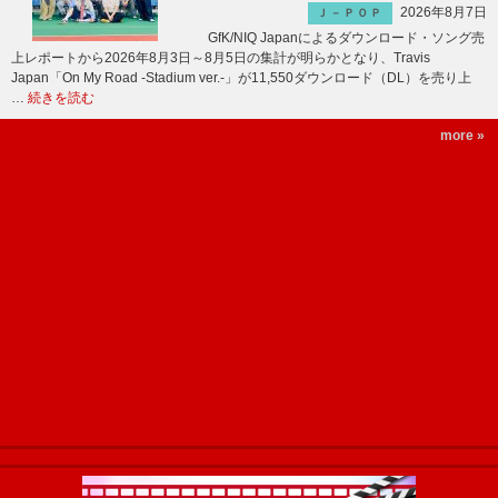
2026年8月7日
Ｊ－ＰＯＰ
GfK/NIQ Japanによるダウンロード・ソング売
上レポートから2026年8月3日～8月5日の集計が明らかとなり、Travis
Japan「On My Road -Stadium ver.-」が11,550ダウンロード（DL）を売り上
…
続きを読む
more »