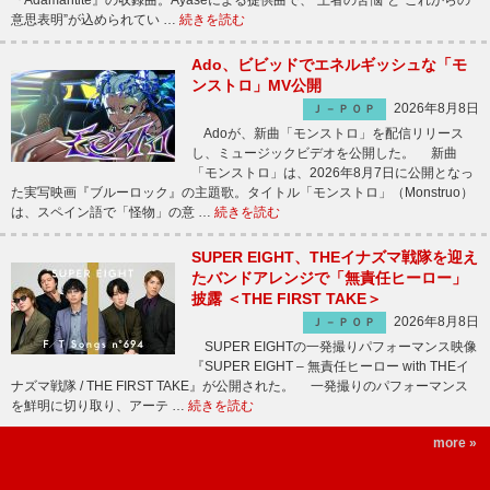
『Adamantite』の収録曲。Ayaseによる提供曲で、“王者の苦悩”と“これからの
意思表明”が込められてい …
続きを読む
Ado、ビビッドでエネルギッシュな「モ
ンストロ」MV公開
2026年8月8日
Ｊ－ＰＯＰ
Adoが、新曲「モンストロ」を配信リリース
し、ミュージックビデオを公開した。 新曲
「モンストロ」は、2026年8月7日に公開となっ
た実写映画『ブルーロック』の主題歌。タイトル「モンストロ」（Monstruo）
は、スペイン語で「怪物」の意 …
続きを読む
SUPER EIGHT、THEイナズマ戦隊を迎え
たバンドアレンジで「無責任ヒーロー」
披露 ＜THE FIRST TAKE＞
2026年8月8日
Ｊ－ＰＯＰ
SUPER EIGHTの一発撮りパフォーマンス映像
『SUPER EIGHT – 無責任ヒーロー with THEイ
ナズマ戦隊 / THE FIRST TAKE』が公開された。 一発撮りのパフォーマンス
を鮮明に切り取り、アーテ …
続きを読む
more »