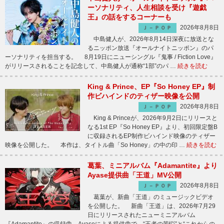
ーソナリティ、人生相談を受け『遊戯
王』の話をするコーナーも
2026年8月8日
Ｊ－ＰＯＰ
中島健人が、2026年8月14日深夜に放送とな
るニッポン放送『オールナイトニッポン』のパ
ーソナリティを担当する。 8月19日にニューシングル『鬼事 / Fiction Love』
がリリースされることを記念して、中島健人が通称“1部”のパ …
続きを読む
King & Prince、EP『So Honey EP』制
作ビハインドのティザー映像を公開
2026年8月8日
Ｊ－ＰＯＰ
King & Princeが、2026年9月2日にリリースと
なる1st EP『So Honey EP』より、初回限定盤B
に収録されるEP制作ビハインド映像のティザー
映像を公開した。 本作は、タイトル曲「So Honey」の中の印 …
続きを読む
葛葉、ミニアルバム『Adamantite』より
Ayase提供曲「王道」MV公開
2026年8月8日
Ｊ－ＰＯＰ
葛葉が、新曲「王道」のミュージックビデオ
を公開した。 新曲「王道」は、2026年7月29
日にリリースされたニューミニアルバム