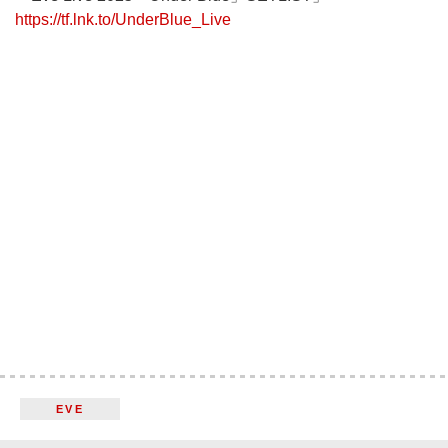
https://tf.lnk.to/UnderBlue_Live
EVE