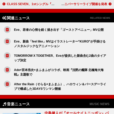
CLASS SEVEN、1stシングル『miss you』10月リリース 初のリリースイベントは握手会
櫻坂46、ニューシングル発売＆5周年アニバーサリーライブ開催を発表
関連ニュース
RELATED NEWS
Eve、若者の心情を鋭く描き出す「ゴーストアベニュー」MV公開
Eve、新曲「feel like」MVはイラストレーター“KURO”が手掛ける
ノスタルジックなアニメーション
TOMORROW X TOGETHER、Eveが提供した新曲含む2曲のタイア
ップ決定
Ado×宮本浩次×まふまふがコラボ、映画『沈黙の艦隊 北極海大海
戦』主題歌で
After the Rain（そらる×まふまふ）、ハロウィン＆バースデーライ
ブで構成した3DAYSワンマン開催
音楽ニュース
MUSIC NEWS
中島健人が『オールナイトニッポン』パ