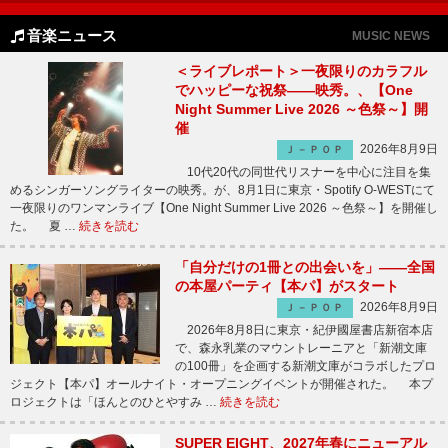
音楽ニュース
MUSIC NEWS
＜ライブレポート＞一夜限りのカラフル
でハッピーな祝祭――映秀。、【One
Night Summer Live 2026 ～色祭～】開
催
2026年8月9日
Ｊ－ＰＯＰ
10代20代の同世代リスナーを中心に注目を集
めるシンガーソングライターの映秀。が、8月1日に東京・Spotify O-WESTにて
一夜限りのワンマンライブ【One Night Summer Live 2026 ～色祭～】を開催し
た。 夏 …
続きを読む
「自分だけの1冊との出会いを」――全国
の本屋パーティ【本パ】がスタート
2026年8月9日
Ｊ－ＰＯＰ
2026年8月8日に東京・紀伊國屋書店新宿本店
で、森永乳業のマウントレーニアと「新潮文庫
の100冊」を企画する新潮文庫がコラボしたプロ
ジェクト【本パ】オールナイト・オープニングイベントが開催された。 本プ
ロジェクトは「ほんとのひとやすみ …
続きを読む
SUPER EIGHT、2027年春にニューアル