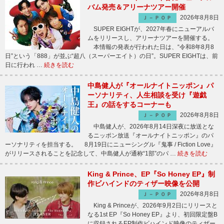
バム発売＆アリーナツアー開催
2026年8月8日
Ｊ－ＰＯＰ
SUPER EIGHTが、2027年春にニューアルバ
ムをリリースし、アリーナツアーを開催する。
本情報の発表が行われた日は、“令和8年8月8
日”という「888」が並ぶ“超八（スーパーエイト）の日”。SUPER EIGHTは、前
日に行われ …
続きを読む
中島健人が『オールナイトニッポン』パ
ーソナリティ、人生相談を受け『遊戯
王』の話をするコーナーも
2026年8月8日
Ｊ－ＰＯＰ
中島健人が、2026年8月14日深夜に放送とな
るニッポン放送『オールナイトニッポン』のパ
ーソナリティを担当する。 8月19日にニューシングル『鬼事 / Fiction Love』
がリリースされることを記念して、中島健人が通称“1部”のパ …
続きを読む
King & Prince、EP『So Honey EP』制
作ビハインドのティザー映像を公開
2026年8月8日
Ｊ－ＰＯＰ
King & Princeが、2026年9月2日にリリースと
なる1st EP『So Honey EP』より、初回限定盤B
に収録されるEP制作ビハインド映像のティザー