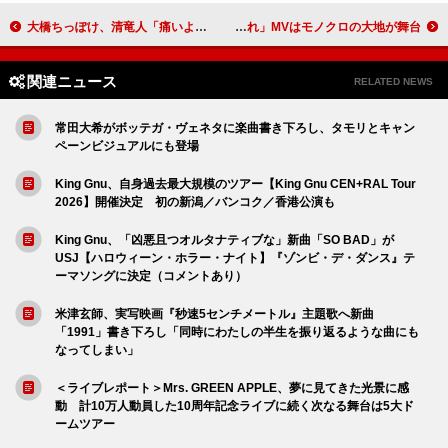
大橋ちっぽけ、清竜人「痛いよ」カバー含むアコースティックEP『Youth』配信リリース
Creepy Nuts、TVアニメ『よふかしのうた Season2』EDテーマ「眠れ」MVはモノクロの大地が舞台
関連ニュース
RELATED NEWS
常田大希がボッテガ・ヴェネタに楽曲書き下ろし、タモリとキャン
ペーンビジュアルにも登場
King Gnu、自身過去最大規模のツアー【King Gnu CEN+RAL Tour
2026】開催決定 初の新潟／バンコク／香港公演も
King Gnu、「凶悪且つオルタナティブな」新曲「SO BAD」が
USJ【ハロウィーン・ホラー・ナイト】『ゾンビ・デ・ダンス』テ
ーマソングに決定（コメントあり）
米津玄師、実写映画『秒速5センチメートル』主題歌へ新曲
「1991」書き下ろし「同時にわたしの半生を振り返るような曲にも
なってしまい」
＜ライブレポート＞Mrs. GREEN APPLE、夢に見てきた光景に感
動 計10万人動員した10周年記念ライブに続く次なる舞台は5大ド
ームツアー