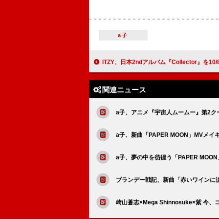
a子
ITZY、日本2ndアルバム『Collector』を10/8に
関連ニュース
a子、アニメ『宇宙人ムームー』第2クー
a子、新曲「PAPER MOON」MVメ
a子、夢の中を彷徨う「PAPER MOO
ブランデー戦記、新曲「赤いワインに
崎山蒼志×Mega Shinnosuke×