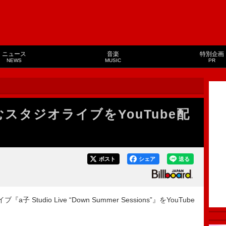
ニュース
音楽
特別企画
NEWS
MUSIC
PR
スタジオライブをYouTube配
ポスト
シェア
送る
tudio Live “Down Summer Sessions”』をYouTube