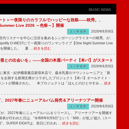
MUSIC NEWS
ート＞一夜限りのカラフルでハッピーな祝祭――映秀。、
 Summer Live 2026 ～色祭～】開催
2026年8月9日
Ｊ－ＰＯＰ
同世代リスナーを中心に注目を集めるシンガーソングライターの映秀。が、
otify O-WESTにて一夜限りのワンマンライブ【One Night Summer Live
～】を開催した。 夏 …
続きを読む
1冊との出会いを」――全国の本屋パーティ【本パ】がスタート
2026年8月9日
Ｊ－ＰＯＰ
8日に東京・紀伊國屋書店新宿本店で、森永乳業のマウントレーニアと「新
冊」を企画する新潮文庫がコラボしたプロジェクト【本パ】オールナイト・
ベントが開催された。 本プロジェクトは「ほんとのひとやすみ …
続き
IGHT、2027年春にニューアルバム発売＆アリーナツアー開催
2026年8月8日
Ｊ－ＰＯＰ
GHTが、2027年春にニューアルバムをリリースし、アリーナツアーを開催す
表が行われた日は、“令和8年8月8日”という「888」が並ぶ“超八（スー
。SUPER EIGHTは、前日に行われ …
続きを読む