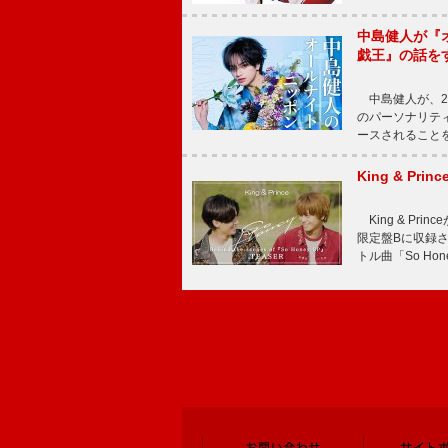
中島健人が『
戯王』の話を
中島健人が、2
のパーソナリティを
ースされることを
King & P
King & Pri
限定盤Bに収録
トル曲「So Ho