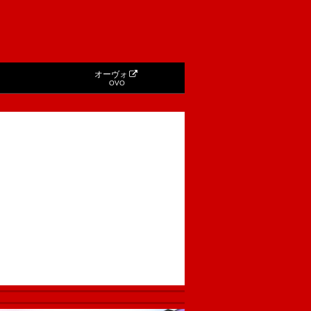
オーヴォ
OVO