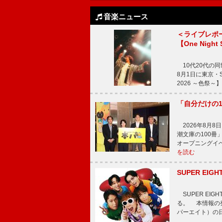
音楽ニュース
＜ライブレポ
【One Night
10代20代の
8月1日に東京・Sp
2026 ～色祭
「自分だけの
2026年8月
潮文庫の100
オープニングイ
を読む
SUPER E
SUPER EI
る。 本情報の発
パーエイト）の日”