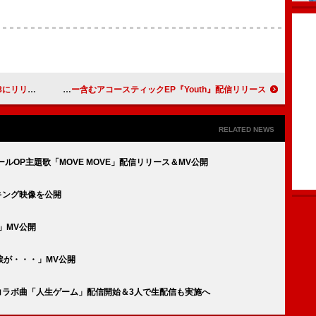
リリース決定
大橋ちっぽけ、清竜人「痛いよ」カバー含むアコースティックEP『Youth』配信リリース
RELATED NEWS
ルOP主題歌「MOVE MOVE」配信リリース＆MV公開
イキング映像を公開
N」MV公開
涙が・・・」MV公開
紫 今、コラボ曲「人生ゲーム」配信開始＆3人で生配信も実施へ