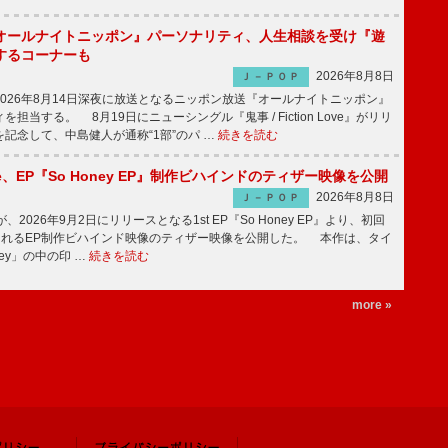
オールナイトニッポン』パーソナリティ、人生相談を受け『遊
するコーナーも
2026年8月8日
Ｊ－ＰＯＰ
026年8月14日深夜に放送となるニッポン放送『オールナイトニッポン』
担当する。 8月19日にニューシングル『鬼事 / Fiction Love』がリリ
記念して、中島健人が通称“1部”のパ …
続きを読む
rince、EP『So Honey EP』制作ビハインドのティザー映像を公開
2026年8月8日
Ｊ－ＰＯＰ
nceが、2026年9月2日にリリースとなる1st EP『So Honey EP』より、初回
されるEP制作ビハインド映像のティザー映像を公開した。 本作は、タイ
ney」の中の印 …
続きを読む
more »