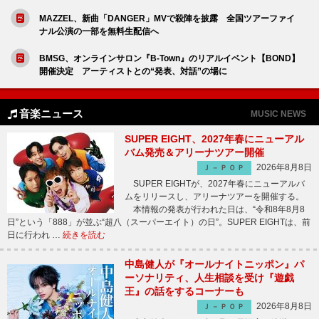
MAZZEL、新曲「DANGER」MVで殺陣を披露 全国ツアーファイ
ナル公演の一部を無料生配信へ
BMSG、オンラインサロン『B-Town』のリアルイベント【BOND】
開催決定 アーティストとの“発表、対話”の場に
音楽ニュース
MUSIC NEWS
SUPER EIGHT、2027年春にニューアル
バム発売＆アリーナツアー開催
2026年8月8日
Ｊ－ＰＯＰ
SUPER EIGHTが、2027年春にニューアルバ
ムをリリースし、アリーナツアーを開催する。
本情報の発表が行われた日は、“令和8年8月8
日”という「888」が並ぶ“超八（スーパーエイト）の日”。SUPER EIGHTは、前
日に行われ …
続きを読む
中島健人が『オールナイトニッポン』パ
ーソナリティ、人生相談を受け『遊戯
王』の話をするコーナーも
2026年8月8日
Ｊ－ＰＯＰ