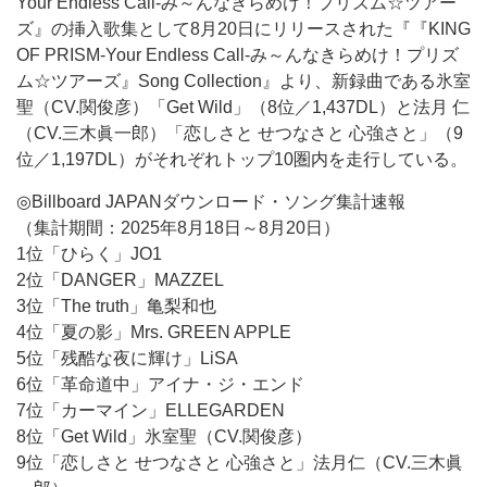
Your Endless Call-み～んなきらめけ！プリズム☆ツアー
ズ』の挿入歌集として8月20日にリリースされた『『KING
OF PRISM-Your Endless Call-み～んなきらめけ！プリズ
ム☆ツアーズ』Song Collection』より、新録曲である氷室
聖（CV.関俊彦）「Get Wild」（8位／1,437DL）と法月 仁
（CV.三木眞一郎）「恋しさと せつなさと 心強さと」（9
位／1,197DL）がそれぞれトップ10圏内を走行している。
◎Billboard JAPANダウンロード・ソング集計速報
（集計期間：2025年8月18日～8月20日）
1位「ひらく」JO1
2位「DANGER」MAZZEL
3位「The truth」亀梨和也
4位「夏の影」Mrs. GREEN APPLE
5位「残酷な夜に輝け」LiSA
6位「革命道中」アイナ・ジ・エンド
7位「カーマイン」ELLEGARDEN
8位「Get Wild」氷室聖（CV.関俊彦）
9位「恋しさと せつなさと 心強さと」法月仁（CV.三木眞