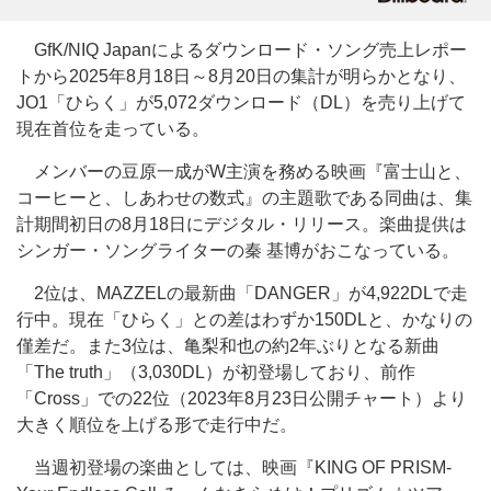
GfK/NIQ Japanによるダウンロード・ソング売上レポー
トから2025年8月18日～8月20日の集計が明らかとなり、
JO1「ひらく」が5,072ダウンロード（DL）を売り上げて
現在首位を走っている。
メンバーの豆原一成がW主演を務める映画『富士山と、
コーヒーと、しあわせの数式』の主題歌である同曲は、集
計期間初日の8月18日にデジタル・リリース。楽曲提供は
シンガー・ソングライターの秦 基博がおこなっている。
2位は、MAZZELの最新曲「DANGER」が4,922DLで走
行中。現在「ひらく」との差はわずか150DLと、かなりの
僅差だ。また3位は、亀梨和也の約2年ぶりとなる新曲
「The truth」（3,030DL）が初登場しており、前作
「Cross」での22位（2023年8月23日公開チャート）より
大きく順位を上げる形で走行中だ。
当週初登場の楽曲としては、映画『KING OF PRISM-