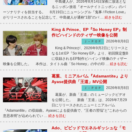
中島健人が、2026年8月14日深夜に放送とな
るニッポン放送『オールナイトニッポン』のパ
ーソナリティを担当する。 8月19日にニューシングル『鬼事 / Fiction Love』
がリリースされることを記念して、中島健人が通称“1部”のパ …
続きを読む
King & Prince、EP『So Honey EP』制
作ビハインドのティザー映像を公開
2026年8月8日
Ｊ－ＰＯＰ
King & Princeが、2026年9月2日にリリースと
なる1st EP『So Honey EP』より、初回限定盤B
に収録されるEP制作ビハインド映像のティザー
映像を公開した。 本作は、タイトル曲「So Honey」の中の印 …
続きを読む
葛葉、ミニアルバム『Adamantite』より
Ayase提供曲「王道」MV公開
2026年8月8日
Ｊ－ＰＯＰ
葛葉が、新曲「王道」のミュージックビデオ
を公開した。 新曲「王道」は、2026年7月29
日にリリースされたニューミニアルバム
『Adamantite』の収録曲。Ayaseによる提供曲で、“王者の苦悩”と“これからの
意思表明”が込められてい …
続きを読む
Ado、ビビッドでエネルギッシュな「モ