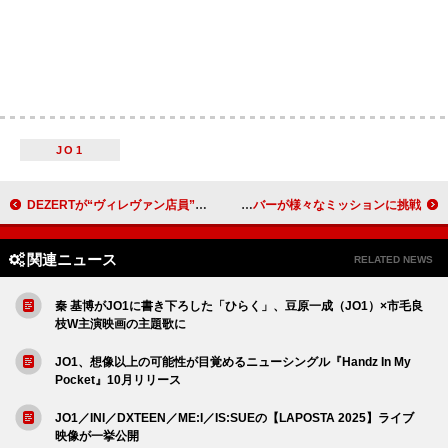
JO1
DEZERTが“ヴィレヴァン店員”だったら、エプロン姿の撮り下ろし写真によるコラボグッズ登場
新冠番組『DXTEEN ガムシャRush！』、Leminoで配信決定 メンバーが様々なミッションに挑戦
関連ニュース
RELATED NEWS
秦 基博がJO1に書き下ろした「ひらく」、豆原一成（JO1）×市毛良
枝W主演映画の主題歌に
JO1、想像以上の可能性が目覚めるニューシングル『Handz In My
Pocket』10月リリース
JO1／INI／DXTEEN／ME:I／IS:SUEの【LAPOSTA 2025】ライブ
映像が一挙公開