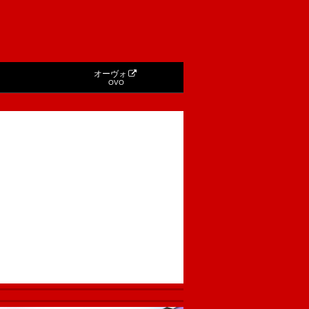
オーヴォ
OVO