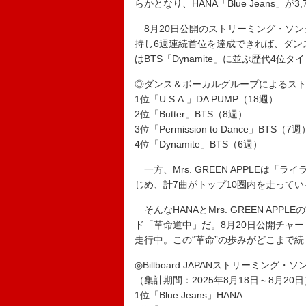
らかとなり、HANA「Blue Jeans」が
8月20日公開のストリーミング・ソン
持し6週連続首位を達成できれば、ダン
はBTS「Dynamite」に並ぶ歴代4位タ
◎ダンス＆ボーカルグループによるス
1位「U.S.A.」DA PUMP（18週）
2位「Butter」BTS（8週）
3位「Permission to Dance」BTS（7週
4位「Dynamite」BTS（6週）
一方、Mrs. GREEN APPLEは「ラ
じめ、計7曲がトップ10圏内を走ってい
そんなHANAとMrs. GREEN APPLEの
ド「革命道中」だ。8月20日公開チャー
走行中。この“革命”の歩みがどこまで
◎Billboard JAPANストリーミング・
（集計期間：2025年8月18日～8月20日
1位「Blue Jeans」HANA