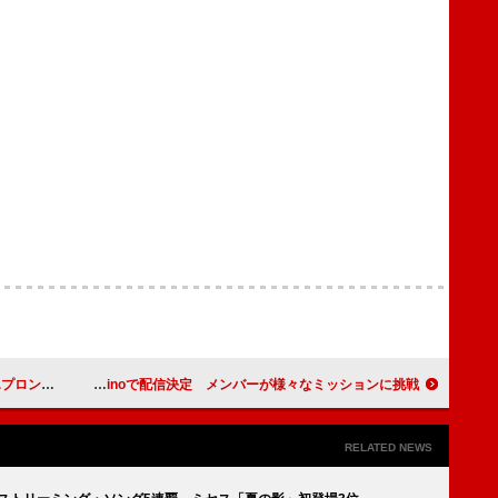
ラボグッズ登場
新冠番組『DXTEEN ガムシャRush！』、Leminoで配信決定 メンバーが様々なミッションに挑戦
RELATED NEWS