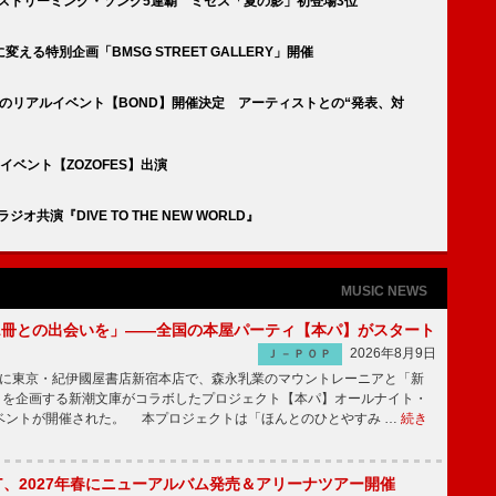
ns」ストリーミング・ソング5連覇 ミセス「夏の影」初登場3位
える特別企画「BMSG STREET GALLERY」開催
n』のリアルイベント【BOND】開催決定 アーティストとの“発表、対
イベント【ZOZOFES】出演
オ共演『DIVE TO THE NEW WORLD』
MUSIC NEWS
1冊との出会いを」――全国の本屋パーティ【本パ】がスタート
2026年8月9日
Ｊ－ＰＯＰ
8日に東京・紀伊國屋書店新宿本店で、森永乳業のマウントレーニアと「新
冊」を企画する新潮文庫がコラボしたプロジェクト【本パ】オールナイト・
ベントが開催された。 本プロジェクトは「ほんとのひとやすみ …
続き
IGHT、2027年春にニューアルバム発売＆アリーナツアー開催