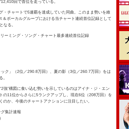
3,712,410回で首位を走っている。
グ・チャートで5連覇を達成していた同曲。このまま勢いを維
ス＆ボーカルグループにおける当チャート連続首位記録として
イとなる。
トリーミング・ソング・チャート最多連続首位記録
）
イラック」（2位／290.8万回）、夏の影（3位／260.7万回）をは
る。
“2強”構図に食い込む勢いを示しているのは
アイナ・ジ・エン
トの11位からさらに5ランクアップし、現在6位（208万回）を
続くのか、今後のチャートアクションに注目したい。
ソング集計速報
）