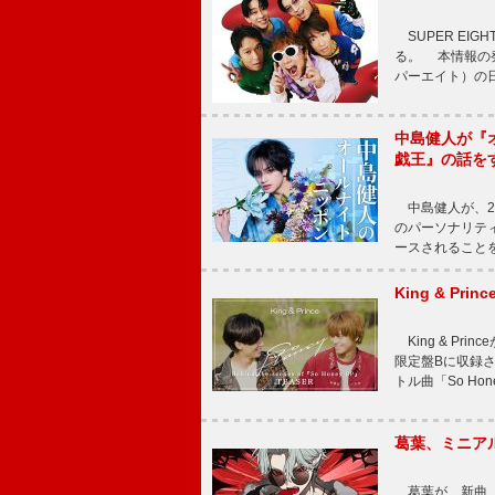
SUPER EI
る。 本情報の発
パーエイト）の日”
中島健人が『
戯王』の話を
中島健人が、2
のパーソナリティを
ースされることを
King & P
King & Pri
限定盤Bに収録
トル曲「So Ho
葛葉、ミニアル
葛葉が、新曲「