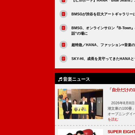
【ビルボード】HANA「Blue Jea
BMSGが渋谷を巨大アートギャラリーに変
BMSG、オンラインサロン『B-Tow
話”の場に
超特急／HANA、ファッション×音楽の
SKY-HI、成長を見守ってきたHANAとラジ
音楽ニュース
「自分だけの
2026年8月
潮文庫の100
オープニングイ
を読む
SUPER E