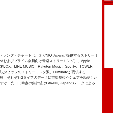
E
ミング・ソング・チャートは、GfK/NIQ Japanが提供するストリーミ
imitedおよびプライム会員向け音楽ストリーミング）、Apple
OX、LINE MUSIC、Rakuten Music、Spotify、TOWER
グ数とdヒッツのストリーミング数、Luminateが提供する
ータを取得、それぞれ2タイプのデータに市場規模やシェアを勘案した
、先ヨミ時点の集計値はGfK/NIQ Japanのデータによる