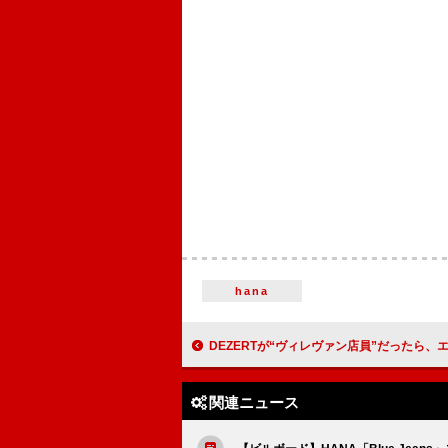
hana
DEZERTが“ヴィレヴァン店員”だったら、エプロン姿の撮り下ろし写真によるコ
関連ニュース