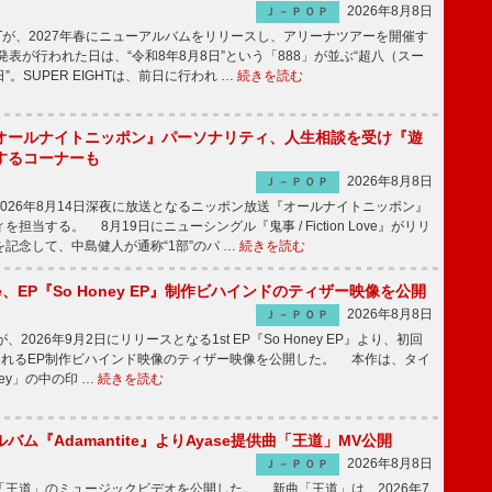
2026年8月8日
Ｊ－ＰＯＰ
GHTが、2027年春にニューアルバムをリリースし、アリーナツアーを開催す
表が行われた日は、“令和8年8月8日”という「888」が並ぶ“超八（スー
。SUPER EIGHTは、前日に行われ …
続きを読む
オールナイトニッポン』パーソナリティ、人生相談を受け『遊
するコーナーも
2026年8月8日
Ｊ－ＰＯＰ
026年8月14日深夜に放送となるニッポン放送『オールナイトニッポン』
担当する。 8月19日にニューシングル『鬼事 / Fiction Love』がリリ
記念して、中島健人が通称“1部”のパ …
続きを読む
rince、EP『So Honey EP』制作ビハインドのティザー映像を公開
2026年8月8日
Ｊ－ＰＯＰ
nceが、2026年9月2日にリリースとなる1st EP『So Honey EP』より、初回
されるEP制作ビハインド映像のティザー映像を公開した。 本作は、タイ
ney」の中の印 …
続きを読む
バム『Adamantite』よりAyase提供曲「王道」MV公開
2026年8月8日
Ｊ－ＰＯＰ
王道」のミュージックビデオを公開した。 新曲「王道」は、2026年7