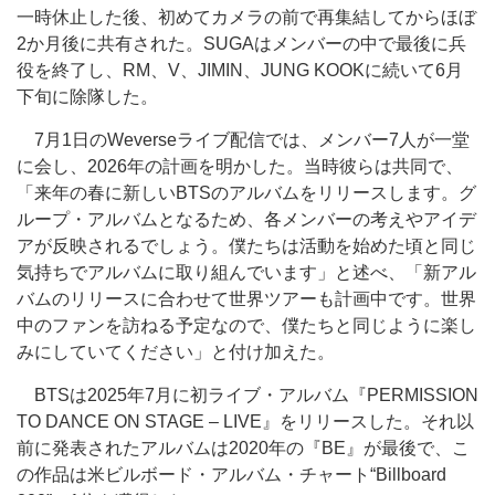
一時休止した後、初めてカメラの前で再集結してからほぼ
2か月後に共有された。SUGAはメンバーの中で最後に兵
役を終了し、RM、V、JIMIN、JUNG KOOKに続いて6月
下旬に除隊した。
7月1日のWeverseライブ配信では、メンバー7人が一堂
に会し、2026年の計画を明かした。当時彼らは共同で、
「来年の春に新しいBTSのアルバムをリリースします。グ
ループ・アルバムとなるため、各メンバーの考えやアイデ
アが反映されるでしょう。僕たちは活動を始めた頃と同じ
気持ちでアルバムに取り組んでいます」と述べ、「新アル
バムのリリースに合わせて世界ツアーも計画中です。世界
中のファンを訪ねる予定なので、僕たちと同じように楽し
みにしていてください」と付け加えた。
BTSは2025年7月に初ライブ・アルバム『PERMISSION
TO DANCE ON STAGE – LIVE』をリリースした。それ以
前に発表されたアルバムは2020年の『BE』が最後で、こ
の作品は米ビルボード・アルバム・チャート“Billboard