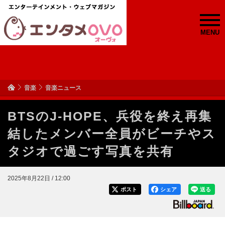
MENU
音楽
音楽ニュース
BTSのJ-HOPE、兵役を終え再集
結したメンバー全員がビーチやス
タジオで過ごす写真を共有
2025年8月22日 / 12:00
ポスト
シェア
送る