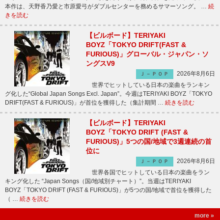
本作は、天野香乃愛と市原愛弓がダブルセンターを務めるサマーソング。 …
続
きを読む
【ビルボード】TERIYAKI
BOYZ「TOKYO DRIFT(FAST &
FURIOUS)」グローバル・ジャパン・ソ
ングスV9
2026年8月6日
Ｊ－ＰＯＰ
世界でヒットしている日本の楽曲をランキン
グ化した“Global Japan Songs Excl. Japan”。今週はTERIYAKI BOYZ「TOKYO
DRIFT(FAST & FURIOUS)」が首位を獲得した（集計期間 …
続きを読む
【ビルボード】TERIYAKI
BOYZ「TOKYO DRIFT (FAST &
FURIOUS)」5つの国/地域で3週連続の首
位に
2026年8月6日
Ｊ－ＰＯＰ
世界各国でヒットしている日本の楽曲をラン
キング化した “Japan Songs（国/地域別チャート）”。当週はTERIYAKI
BOYZ「TOKYO DRIFT (FAST & FURIOUS)」が5つの国/地域で首位を獲得した
（ …
続きを読む
more »