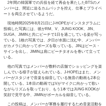
2年間の韓国軍での兵役を経て再会を果たしたBTSのメ
ンバーは、間近に迫るカムバックを控え、仕事とプライベ
ートを両立させているようだ。
現地時間2025年8月21日にJ-HOPEがインスタグラムに
投稿した写真には、彼がRM、V、JUNG KOOK、JIN、
SUGA、JIMINと共にビーチで1日を過ごしている姿が写っ
ている。1枚の写真では、夕日が水面に沈む中、メンバー
がカメラに向かってポーズを取っている。JINはピース・
サインを出し、JIMINは肩にビーチタオルを巻いて立って
いる。
他の写真ではメンバーが数軒の店舗でショッピングを楽
しんでいる様子が捉えられている。J-HOPEはまた、メン
バーがスタジオで音楽を録音している無音の動画も2本公
開している。1本目の動画ではVがマイクに向かって歌い
ながらリズムを取っており、もう1本ではJUNG KOOKが
笑顔で見守る中、JIMINがボーカルを録音している。
この投稿は、メンバーが軍務を履行するため音楽活動を