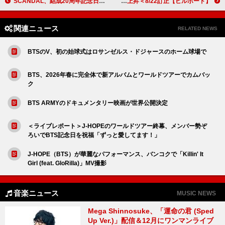
SCANDAL、結成20周年記念日に大阪城ホール公演開催＆今秋下北沢SHELTERでのFC限定ライブも決定
【ビルボード】トシロウ(谷山紀章)「Hunting Soul」はじめ『ダンダダン』関連曲、グローバル・ジャパン・ソングスでトップ3独占 BABYMETAL／Corneliusが急上昇＜8/22訂正＞
関連ニュース
RELATED NEWS
BTSのV、初の始球式はロサンゼルス・ドジャースのホーム球場で
BTS、2026年春に完全体で新アルバムとワールドツアーでカムバッ
ク
BTS ARMYのドキュメンタリー映画が世界公開決定
＜ライブレポート＞J-HOPEのワールドツアー終幕、メンバー勢ぞ
ろいでBTS記念日を祝福「ずっと愛してます！」
J-HOPE（BTS）が華麗なパフォーマンス、バンコクで「Killin' It
Girl (feat. GloRilla)」MV撮影
音楽ニュース
MUSIC NEWS
Mega Shinnosuke、「運命の君 (Sped
Up Ver.)」配信＆12月にワンマンライブ